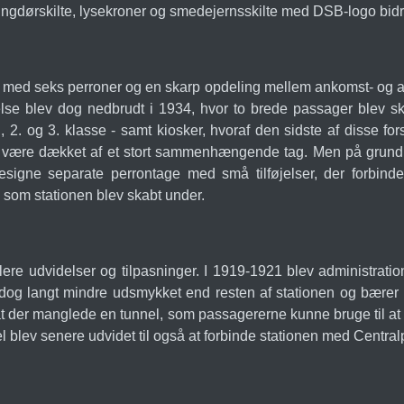
gdørskilte, lysekroner og smedejernsskilte med DSB-logo bidr
ed seks perroner og en skarp opdeling mellem ankomst- og afg
lse blev dog nedbrudt i 1934, hvor to brede passager blev sk
 1., 2. og 3. klasse - samt kiosker, hvoraf den sidste af disse
 at være dækket af et stort sammenhængende tag. Men på grund 
esigne separate perrontage med små tilføjelser, der forbi
 som stationen blev skabt under.
t flere udvidelser og tilpasninger. I 1919-1921 blev administra
 dog langt mindre udsmykket end resten af stationen og bærer
at der manglede en tunnel, som passagererne kunne bruge til at 
 blev senere udvidet til også at forbinde stationen med Centra