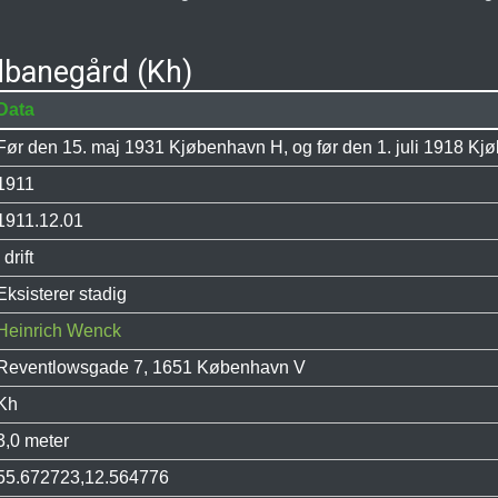
banegård (Kh)
Data
Før den 15. maj 1931 Kjøbenhavn H, og før den 1. juli 1918 
1911
1911.12.01
I drift
Eksisterer stadig
Heinrich Wenck
Reventlowsgade 7, 1651 København V
Kh
3,0 meter
55.672723,12.564776