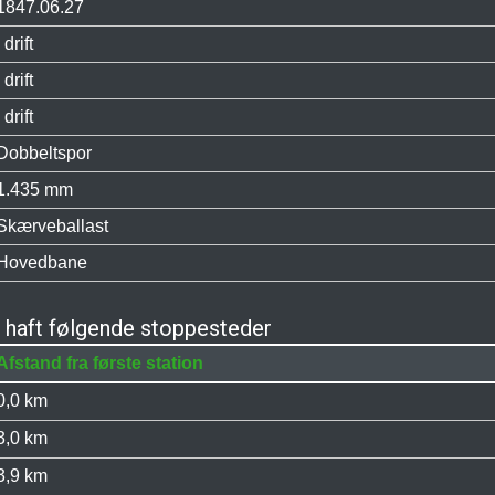
1847.06.27
I drift
I drift
I drift
Dobbeltspor
1.435 mm
Skærveballast
Hovedbane
 haft følgende stoppesteder
Afstand fra første station
0,0 km
3,0 km
3,9 km