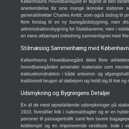
Københavns Hovedbanegård er tegnet af den berømte 
anerkendelse for sine mange ikoniske stationer 
generaldirektør Charles Ambt, som også bidrog til p
flere forslag til en ny banegårdsbygning, men d
administrationsbygning for Statsbanerne, men i sidste
en mere afdæmpet indretning sammenlignet med Wenc
Stilmæssig Sammenhæng med Københavns 
Københavns Hovedbanegård deler flere arkitek
hovedbanegården anvender materialer som mursten, 
træbuekonstruktion i både ankomst- og afgangshal
traditionelt brugen af støbejern og holdt sig til træ 
Udsmykning og Bygningens Detaljer
En af de mest iøjnefaldende udsmykninger på station
1910, forestiller folk i nationaldragter og er en h
perroner til passagertrafik samt fem lavere bagag
kobberspir og en imponerende vestibule. Inde i ve