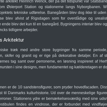
arkitekt Heinrich Wenck, der på det tidspunkt var Statsbane
som Østerport Station og stationerne langs Nyborgbanen. W
rojektets tekniske udførelse. Banegården blev dog ikke til ude
isse blev afvist af Rigsdagen som for overdådige og ureali
 ende blev det kun til en banegård. Bygningens interiør blev ogs
ks tidligere arbejder.
Arkitektur
toniske træk med andre store bygninger fra samme perio
skifer og granit og er rige på dekorative detaljer. En af st
lernes tag samt over perronerne, en løsning inspireret af H
og mursten i sine designs, men fundamentet og kælderetagen er dog
en er de 10 sandstensfigurer, som pryder hovedfacaden. Disse
yldest til Danmarks kulturhistorie. Ud over de menneskelige fi
eperroner. Stationens ydre er bemærkelsesværdig med sine uds
stibulen findes en vindrose, der er forbundet med vindfløje