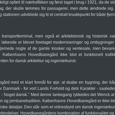
eligt opført til nærtrafikken og først taget i brug i 1921, da de 
g, der skulle tømmes for passagerer, men dette ændrede sig, d
 stationen udviklede sig til et centralt knudepunkt for både fjernt
ransportterminal, men også et arkitektonisk og historisk var
r løbende er blevet foretaget moderniseringer og ombygninger
 fjernede nogle af de gamle kiosker og ventesale, men bevare
 Københavns Hovedbanegård ikke blot et funktionelt trafi
inden for dansk arkitektur og ingeniørkunst.
 med et klart formål for øje: at skabe en bygning, der båd
or Danmark - for vort Lands Forhold og dets Karakter - saaledes
Noget dansk." Med denne tankegang lykkedes det Wenck at sk
gn og jernbanetradition. Københavns Hovedbanegård er ikke blo
iske detaljer. Den står som et vidnesbyrd om dansk ingeniørkunst
rbindelser. Hovedbanegårdens kombination af funktionalitet og æs