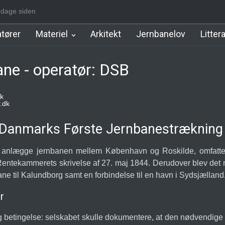
-1930]
4 dage siden
Nørrebro A Station [1886-1930]
Østerport Station
Nørrepo
tører
Materiel
Arkitekt
Jernbanelov
Litter
ne - operatør: DSB
k
.dk
 Danmarks Første Jernbanestrækning
 at anlægge jernbanen mellem København og Roskilde, omfatt
f Rentekammerets skrivelse af 27. maj 1844. Derudover blev det 
ne til Kalundborg samt en forbindelse til en havn i Sydsjælland
r
 betingelse: selskabet skulle dokumentere, at den nødvendige ka