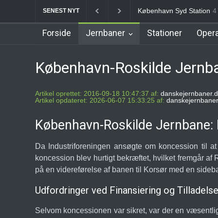
Nørrebro B Station [1886
SENEST NYT
Forside
Jernbaner
Stationer
Opera
København-Roskilde Jernba
Artikel oprettet: 2016-09-18 10:47:37 af:
danskejernbaner.d
Artikel opdateret: 2026-06-07 15:33:25 af:
danskejernbaner
København-Roskilde Jernbane:
Da Industriforeningen ansøgte om koncession til
koncession blev hurtigt bekræftet, hvilket fremgår a
på en videreførelse af banen til Korsør med en sideba
Udfordringer ved Finansiering og Tilladelse
Selvom koncessionen var sikret, var der en væsentlig