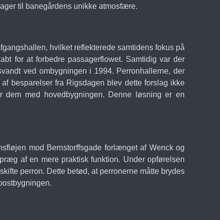
ager til banegårdens unikke atmosfære.
angshallen, hvilket reflekterede samtidens fokus på
abt for at forbedre passagerflowet. Samtidig var der
 forsvandt ved ombygningen i 1994. Perronhallerne, der
af besparelser fra Rigsdagen blev dette forslag ikke
nder dem med hovedbygningen. Denne løsning er en
tionsfløjen mod Bernstorffsgade forlænget af Wenck og
 præg af en mere praktisk funktion. Under opførelsen
skifte perron. Dette betød, at perronerne måtte brydes
lpostbygningen.