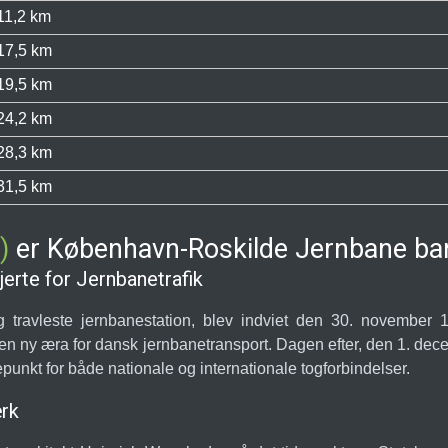
11,2 km
17,5 km
19,5 km
24,2 km
28,3 km
31,5 km
)
er København-Roskilde Jernbane ban
rte for Jernbanetrafik
ravleste jernbanestation, blev indviet den 30. november 1
en ny æra for dansk jernbanetransport. Dagen efter, den 1. decemb
unkt for både nationale og internationale togforbindelser.
rk