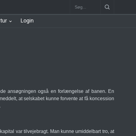
rt Station [1934-2002]
Nørreport Station
Vanløse Station [1898-1
atur
Login
ede ansøgningen også en forlængelse af banen. En
meddelt, at selskabet kunne forvente at få koncession
.
pital var tilvejebragt. Man kunne umiddelbart tro, at