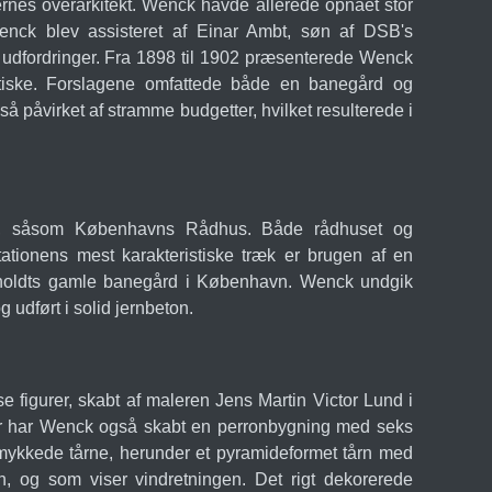
rnes overarkitekt. Wenck havde allerede opnået stor
enck blev assisteret af Einar Ambt, søn af DSB's
n udfordringer. Fra 1898 til 1902 præsenterede Wenck
stiske. Forslagene omfattede både en banegård og
å påvirket af stramme budgetter, hvilket resulterede i
de, såsom Københavns Rådhus. Både rådhuset og
ationens mest karakteristiske træk er brugen af en
erholdts gamle banegård i København. Wenck undgik
 udført i solid jernbeton.
 figurer, skabt af maleren Jens Martin Victor Lund i
gurer har Wenck også skabt en perronbygning med seks
mykkede tårne, herunder et pyramideformet tårn med
n, og som viser vindretningen. Det rigt dekorerede