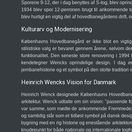
Sporene 9-12, der i dag benyttes af S-tog, blev oprind
1934 blev spor 12-perronen brugt til ankommende to
blev hurtigt en vigtig del af hovedbanegårdens drift, og
Kulturarv og Modernisering
Københavns Hovedbanegård er ikke blot en vigtig t
stilistiske valg er bevaret gennem årene, selvom de
funktionalitet. Den seneste store renovering i 1994
kendetegner Wencks oprindelige design. I dag er
jernbanehistorie og et symbol på den stolte tradition 
Heinrich Wencks Vision for Danmark
Heinrich Wenck designede Københavns Hovedbanegård
arkitektur. Wenck udtalte om sin vision: "passende f
var samme, som mødte de ankommende Fremmede: - 
og samtidig står som et tidløst symbol på dansk desi
bygning med en rig historie og enestående arkitekton
knudepunkt for både nationale og internationale togfo