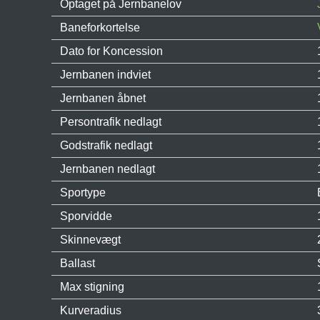
Optaget på Jernbanelov
Baneforkortelse
Dato for Koncession
Jernbanen indviet
Jernbanen åbnet
Persontrafik nedlagt
Godstrafik nedlagt
Jernbanen nedlagt
Sportype
Sporvidde
Skinnevægt
Ballast
Max stigning
Kurveradius