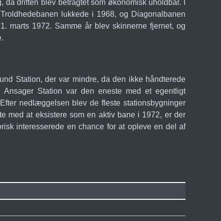
 da driften blev betragtet som økonomisk uholdbar. I
t. Troldhedebanen lukkede i 1968, og Diagonalbanen
1. marts 1972. Samme år blev skinnerne fjernet, og
e.
vlund Station, der var mindre, da den ikke håndterede
r. Ansager Station var den eneste med et egentligt
. Efter nedlæggelsen blev de fleste stationsbygninger
e med at eksistere som en aktiv bane i 1972, er der
torisk interesserede en chance for at opleve en del af