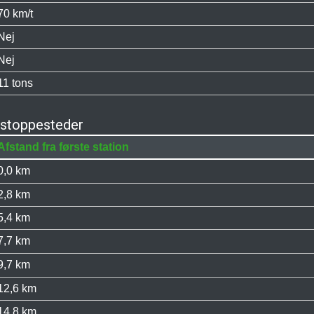
70 km/t
Nej
Nej
11 tons
 stoppesteder
Afstand fra første station
0,0 km
2,8 km
5,4 km
7,7 km
9,7 km
12,6 km
14,8 km