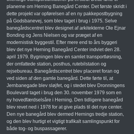
planerne om Herning Banegård Center. Det første skridt i
dette projekt var opførelsen af en ny pakkepostbygning
på Godsbanevej, som blev taget i brug i 1975. Selve
banegårdscentret blev designet af arkitekterne Ole Ejnar
Bonding og Jens Nielsen og var præget af en
modernistisk byggestil. Efter mere end to års byggeri
blev det nye Herning Banegård Center indviet den 28.
april 1979. Bygningen blev en samlet transportløsning,
der omfattede station, posthus, rutebilstation og
rejsebureau. Banegårdscentret blev placeret foran og
ved siden af den gamle banegård. Dette førte til, at
Jernbanegade blev sløjfet, og i stedet blev Dronningens
Boulevard taget i brug den 30. november 1979 som en
ny hovedfærdselsåre i Herning. Den tidligere banegård
blev revet ned i 1978 for at give plads til det nye center.
Den nye banegård blev dermed Hernings tredje station,
og den blev hurtigt et vigtigt trafikalt samlingspunkt for
både tog- og buspassagerer.