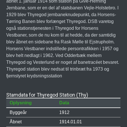
åbnet 1. januar 1914 som station på Give-Herning
Jernbane, som er en del af statsbanen Vejle-Holstebro. I
1929 blev Thyregod jernbaneknudepunkt, da Horsens-
Tørring Banen blev forlænget Thyregod. DSB varetog
også stationstjenesten i Thyregod for Horsens
Vestbaner, som de nu kom til at hedde, da der samtidig
blev åbnet en sidebane fra Rask Mølle til Ejstrupholm.
Horsens Vestbaner indstillede persontrafikken i 1957 og
blev helt nedlagt i 1962. Ved Odderbæk mellem
Thyregod og Vesterlund er noget af banetracéet bevaret.
Thyregod station blev nedsat til trinbræt fra 1973 og
fjernstyret krydsningsstation
Stamdata for Thyregod Station (Thy)
Oplysning
Data
Byggeår
1912
Åbnet
1914.01.01