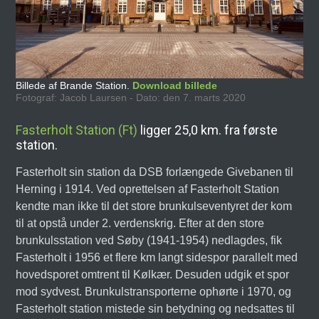
Billede af Brande Station.
Download billede
Fotograf: Jacob Laursen - Dato: den 7. marts 2020
Fasterholt Station (Ft)
ligger 25,0 km. fra første
station.
Fasterholt sin station da DSB forlængede Givebanen til
Herning i 1914. Ved oprettelsen af Fasterholt Station
kendte man ikke til det store brunkulseventyret der kom
til at opstå under 2. verdenskrig. Efter at den store
brunkulsstation ved Søby (1941-1954) nedlagdes, fik
Fasterholt i 1956 et flere km langt sidespor parallelt med
hovedsporet omtrent til Kølkær. Desuden udgik et spor
mod sydvest. Brunkulstransporterne ophørte i 1970, og
Fasterholt station mistede sin betydning og nedsattes til