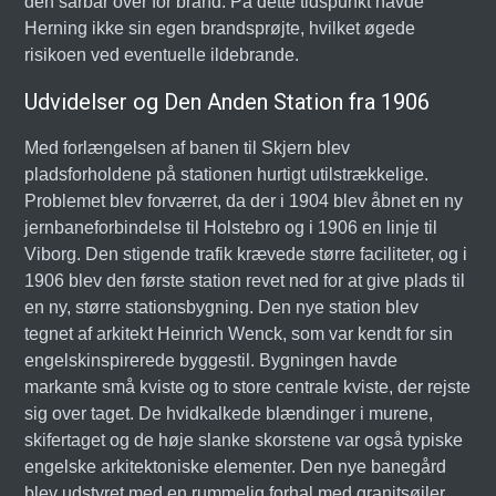
den sårbar over for brand. På dette tidspunkt havde
Herning ikke sin egen brandsprøjte, hvilket øgede
risikoen ved eventuelle ildebrande.
Udvidelser og Den Anden Station fra 1906
Med forlængelsen af banen til Skjern blev
pladsforholdene på stationen hurtigt utilstrækkelige.
Problemet blev forværret, da der i 1904 blev åbnet en ny
jernbaneforbindelse til Holstebro og i 1906 en linje til
Viborg. Den stigende trafik krævede større faciliteter, og i
1906 blev den første station revet ned for at give plads til
en ny, større stationsbygning. Den nye station blev
tegnet af arkitekt Heinrich Wenck, som var kendt for sin
engelskinspirerede byggestil. Bygningen havde
markante små kviste og to store centrale kviste, der rejste
sig over taget. De hvidkalkede blændinger i murene,
skifertaget og de høje slanke skorstene var også typiske
engelske arkitektoniske elementer. Den nye banegård
blev udstyret med en rummelig forhal med granitsøjler,