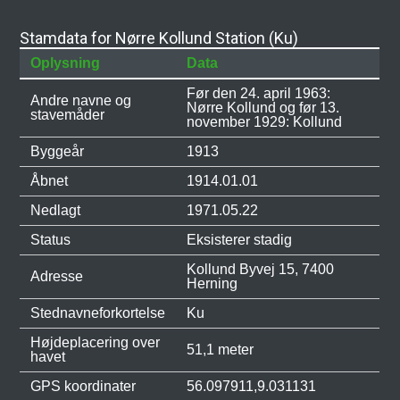
Stamdata for Nørre Kollund Station (Ku)
Oplysning
Data
Før den 24. april 1963:
Andre navne og
Nørre Kollund og før 13.
stavemåder
november 1929: Kollund
Byggeår
1913
Åbnet
1914.01.01
Nedlagt
1971.05.22
Status
Eksisterer stadig
Kollund Byvej 15, 7400
Adresse
Herning
Stednavneforkortelse
Ku
Højdeplacering over
51,1 meter
havet
GPS koordinater
56.097911,9.031131