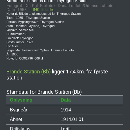
Billede af skinnebus ud for Thyregod Station.
Fotograf: Det Kgl. Bibliotek, Dana Luftfoto/Odense Luftfoto -
Dato: 1955 -
LINK til kilde.
Noter til: Billede af skinnebus ud for Thyregod Station.
Titel: - 1955 - Thyregod Station
Person: Bygningsnavn: Thyregod Station
Sted: Danmark, Jylland, Thyregod
Vejnavn: Vestre Alle
Husnummer: 8
Lokalitet: Thyregod
Postnummer: 7323
By: Give
Sogn: Matrikelnummer: Ophav: Odense Luftfoto
År: 1955
Note: Id: OD01796_008.tif
Brande Station (Bb)
ligger 17,4 km. fra første
station.
Stamdata for Brande Station (Bb)
Oplysning
Data
Byggeår
1914
Åbnet
1914.01.01
Driftstatus
I drift