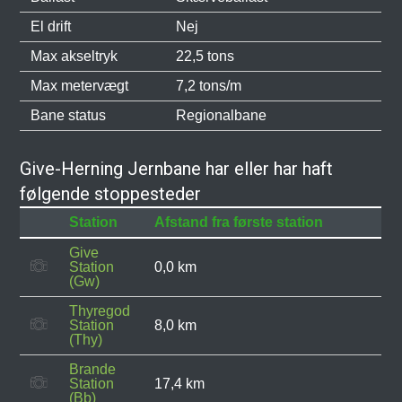
El drift
Nej
Max akseltryk
22,5 tons
Max metervægt
7,2 tons/m
Bane status
Regionalbane
Give-Herning Jernbane har eller har haft
følgende stoppesteder
Station
Afstand fra første station
Give
Station
0,0 km
(Gw)
Thyregod
Station
8,0 km
(Thy)
Brande
Station
17,4 km
(Bb)