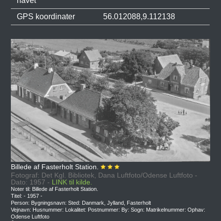
havet
GPS koordinater
56.012088,9.112138
Billede af Fasterholt Station.
Fotograf: Det Kgl. Bibliotek, Dana Luftfoto/Odense Luftfoto -
Dato: 1957 -
LINK til kilde.
Noter til: Billede af Fasterholt Station.
Titel: - 1957 -
Person: Bygningsnavn: Sted: Danmark, Jylland, Fasterholt
Vejnavn: Husnummer: Lokalitet: Postnummer: By: Sogn: Matrikelnummer: Ophav:
Odense Luftfoto