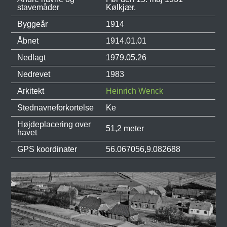
stavemåder
Kølkjær.
Byggeår
1914
Åbnet
1914.01.01
Nedlagt
1979.05.26
Nedrevet
1983
Arkitekt
Heinrich Wenck
Stednavneforkortelse
Ke
Højdeplacering over
51,2 meter
havet
GPS koordinater
56.067056,9.082688