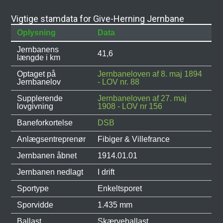
Vigtige stamdata for Give-Herning Jernbane
Oplysning
Data
Jernbanens
41,6
længde i km
Optaget på
Jernbaneloven af 8. maj 1894
Jernbanelov
- LOV nr. 88
Supplerende
Jernbaneloven af 27. maj
lovgivning
1908 - LOV nr 156
Baneforkortelse
DSB
Anlægsentreprenør
Fibiger & Villefrance
Jernbanen åbnet
1914.01.01
Jernbanen nedlagt
I drift
Sportype
Enkeltsporet
Sporvidde
1.435 mm
Ballast
Skærveballast