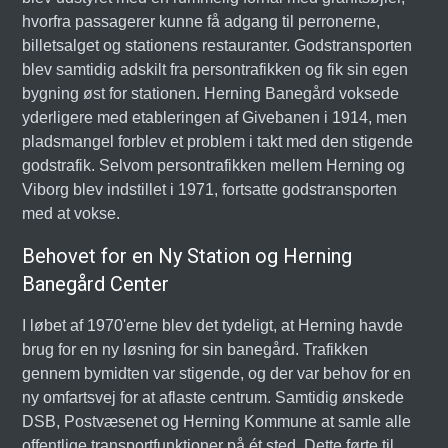
hvorfra passagerer kunne få adgang til perronerne,
billetsalget og stationens restauranter. Godstransporten
blev samtidig adskilt fra persontrafikken og fik sin egen
bygning øst for stationen. Herning Banegård voksede
yderligere med etableringen af Givebanen i 1914, men
pladsmangel forblev et problem i takt med den stigende
godstrafik. Selvom persontrafikken mellem Herning og
Viborg blev indstillet i 1971, fortsatte godstransporten
med at vokse.
Behovet for en Ny Station og Herning
Banegård Center
I løbet af 1970'erne blev det tydeligt, at Herning havde
brug for en ny løsning for sin banegård. Trafikken
gennem bymidten var stigende, og der var behov for en
ny omfartsvej for at aflaste centrum. Samtidig ønskede
DSB, Postvæsenet og Herning Kommune at samle alle
offentlige transportfunktioner på ét sted. Dette førte til