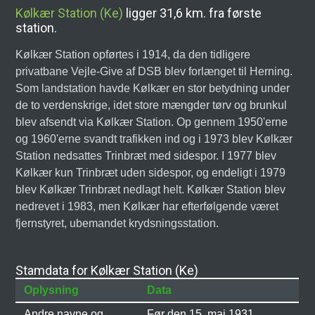
Kølkær Station (Ke)
ligger 31,6 km. fra første
station.
Kølkær Station opførtes i 1914, da den tidligere
privatbane Vejle-Give af DSB blev forlænget til Herning.
Som landstation havde Kølkær en stor betydning under
de to verdenskrige, idet store mængder tørv og brunkul
blev afsendt via Kølkær Station. Op gennem 1950'erne
og 1960'erne svandt trafikken ind og i 1973 blev Kølkær
Station nedsattes Trinbræt med sidespor. I 1977 blev
Kølkær kun Trinbræt uden sidespor, og endeligt i 1979
blev Kølkær Trinbræt nedlagt helt. Kølkær Station blev
nedrevet i 1983, men Kølkær har efterfølgende været
fjernstyret, ubemandet krydsningsstation.
Stamdata for Kølkær Station (Ke)
Oplysning
Data
Andre navne og
Før den 15. maj 1931