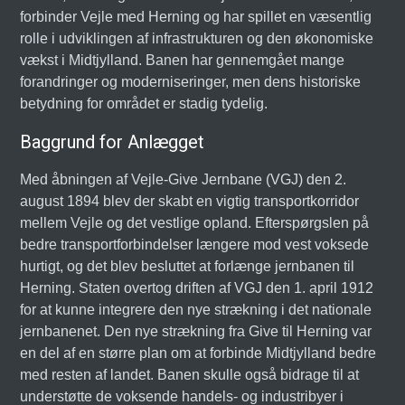
forbinder Vejle med Herning og har spillet en væsentlig
rolle i udviklingen af infrastrukturen og den økonomiske
vækst i Midtjylland. Banen har gennemgået mange
forandringer og moderniseringer, men dens historiske
betydning for området er stadig tydelig.
Baggrund for Anlægget
Med åbningen af Vejle-Give Jernbane (VGJ) den 2.
august 1894 blev der skabt en vigtig transportkorridor
mellem Vejle og det vestlige opland. Efterspørgslen på
bedre transportforbindelser længere mod vest voksede
hurtigt, og det blev besluttet at forlænge jernbanen til
Herning. Staten overtog driften af VGJ den 1. april 1912
for at kunne integrere den nye strækning i det nationale
jernbanenet. Den nye strækning fra Give til Herning var
en del af en større plan om at forbinde Midtjylland bedre
med resten af landet. Banen skulle også bidrage til at
understøtte de voksende handels- og industribyer i