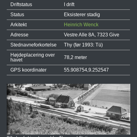
Driftstatus
I drift
Status
Eksisterer stadig
Arkitekt
Heinrich Wenck
Adresse
Vestre Alle 8A, 7323 Give
Stednavneforkortelse
Thy (før 1993: Tü)
Højdeplacering over
78,2 meter
havet
GPS koordinater
55.908754,9.252547