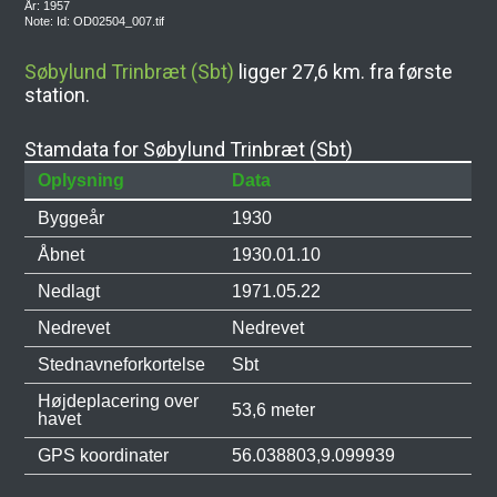
År: 1957
Note: Id: OD02504_007.tif
Søbylund Trinbræt (Sbt)
ligger 27,6 km. fra første
station.
Stamdata for Søbylund Trinbræt (Sbt)
Oplysning
Data
Byggeår
1930
Åbnet
1930.01.10
Nedlagt
1971.05.22
Nedrevet
Nedrevet
Stednavneforkortelse
Sbt
Højdeplacering over
53,6 meter
havet
GPS koordinater
56.038803,9.099939