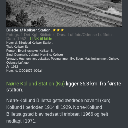
Billede af Kølkær Station.
Fotograf: Det Kgl. Bibliotek, Dana Luftfoto/Odense Luftfoto -
Dato: 1952 -
LINK til kilde.
Noter til: Billede af Kølkær Station.
Titel: Kølkær St.
Person: Bygningsnavn: Kølkær St.
Sted: Danmark, Jylland, Herning, Kølkær
Vejnavn: Husnummer: Lokalitet: Postnummer: By: Sogn: Matrikelnummer: Ophav:
Odense Luftfoto
År: 1952
Note: Id: OD01072_009.tif
Nørre Kollund Station (Ku)
ligger 36,3 km. fra første
station.
Nørre-Kollund Billetsalgsted ændrede navn til (kun)
Kollund i perioden 1914 til 1929. Nørre-Kollund
Billetsalgsted blev nedsat til trinbræt i 1966 og helt
nedlagt i 1971.