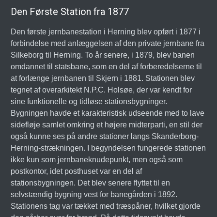
Den Første Station fra 1877
Den første jernbanestation i Herning blev opført i 1877 i
forbindelse med anlæggelsen af den private jernbane fra
Silkeborg til Herning. To år senere, i 1879, blev banen
omdannet til statsbane, som en del af forberedelserne til
at forlænge jernbanen til Skjern i 1881. Stationen blev
tegnet af overarkitekt N.P.C. Holsøe, der var kendt for
sine funktionelle og tidløse stationsbygninger.
Bygningen havde et karakteristisk udseende med to lave
sidefløje samlet omkring et højere midterparti, en stil der
også kunne ses på andre stationer langs Skanderborg-
Herning-strækningen. I begyndelsen fungerede stationen
ikke kun som jernbaneknudepunkt, men også som
postkontor, idet posthuset var en del af
stationsbygningen. Det blev senere flyttet til en
selvstændig bygning vest for banegården i 1892.
Stationens tag var tækket med træspåner, hvilket gjorde