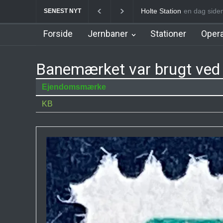
Birkerød Station
en dag s
Allerø
SENEST NYT
Forside
Jernbaner
Stationer
Opera
Banemærket var brugt ved 
Ejendomsmærke
KB