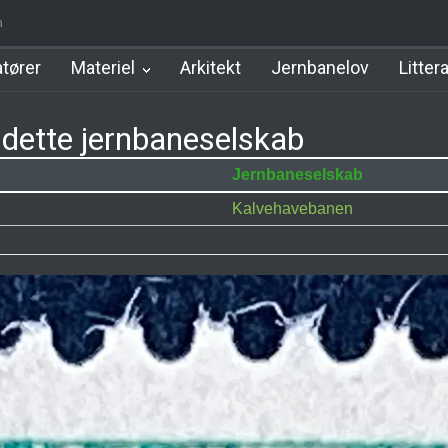
iden
d Station
Favrholm Station
Hillerød Lokal Station
Hillerød Statio
tører
Materiel
Arkitekt
Jernbanelov
Litter
dette jernbaneselskab
Jernbaneselskab
Kalvehavebanen