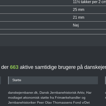
11½ takker per 2 cm
25 mm
21 mm
Nej
r der
663
aktive samtidige brugere på danskeje
Støtte
danskejernbaner.dk, Dansk Jernbanehistorisk Arkiv, Har
modtaget økonomisk støtte fra Frimærkehandler og
Jernbanehistoriker Peer Olav Thomassens Fond v/Det