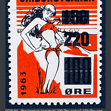
GDS 84 - Provisorium (overtryk) 220 Øre sort på 150 Øre sort