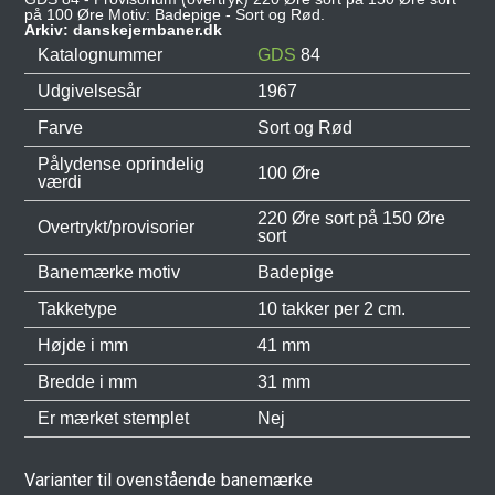
på 100 Øre Motiv: Badepige - Sort og Rød.
Arkiv: danskejernbaner.dk
Katalognummer
GDS
84
Udgivelsesår
1967
Farve
Sort og Rød
Pålydense oprindelig
100 Øre
værdi
220 Øre sort på 150 Øre
Overtrykt/provisorier
sort
Banemærke motiv
Badepige
Takketype
10 takker per 2 cm.
Højde i mm
41 mm
Bredde i mm
31 mm
Er mærket stemplet
Nej
Varianter til ovenstående banemærke