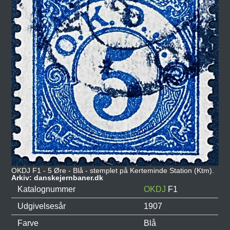
OKDJ F1 - 5 Øre - Blå - stemplet på Kerteminde Station (Ktm).
Arkiv: danskejernbaner.dk
Katalognummer
OKDJ
F1
Udgivelsesår
1907
Farve
Blå