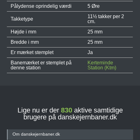
Pålydense oprindelig værdi
5 Øre
11½ takker per 2
Takketype
cm.
Højde i mm
25 mm
Bredde i mm
25 mm
Er mærket stemplet
Ja
Banemærket er stemplet på
Kerteminde
denne station
Station (Ktm)
Lige nu er der
830
aktive samtidige
brugere på danskejernbaner.dk
Om danskejernbaner.dk