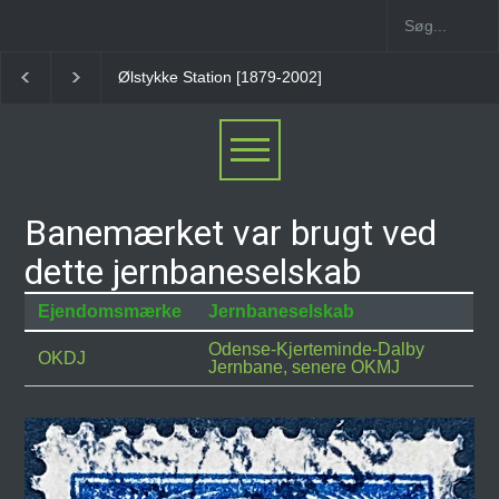
Ølstykke Station [1879-2002]
Stenløse Station
Ve
Banemærket var brugt ved
dette jernbaneselskab
Ejendomsmærke
Jernbaneselskab
Odense-Kjerteminde-Dalby
OKDJ
Jernbane, senere OKMJ