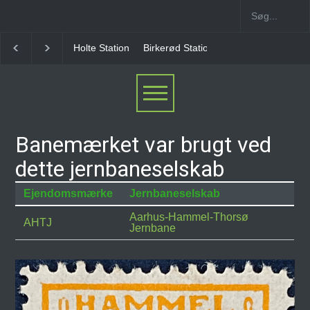
Holte Station
Birkerød Station
Allerød Station
Banemærket var brugt ved
dette jernbaneselskab
Ejendomsmærke
Jernbaneselskab
Aarhus-Hammel-Thorsø
AHTJ
Jernbane