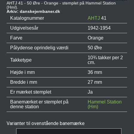
AHTJ 41 - 50 Øre - Orange - stemplet på Hammel Station
(Hml).
Arkiv: danskejernbaner.dk
Katalognummer
AHTJ
41
Udgivelsesår
1942-1954
Farve
Orange
Pålydense oprindelig værdi
50 Øre
10¾ takker per 2
Takketype
cm.
Højde i mm
36 mm
Bredde i mm
27 mm
Er mærket stemplet
Ja
Banemærket er stemplet på
Hammel Station
denne station
(Hm)
Varianter til ovenstående banemærke