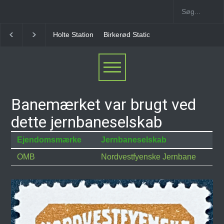
Holte Station
Birkerød Station
Allerød Station
Banemærket var brugt ved
dette jernbaneselskab
Ejendomsmærke
Jernbaneselskab
OMB
Nordvestfyenske Jernbane