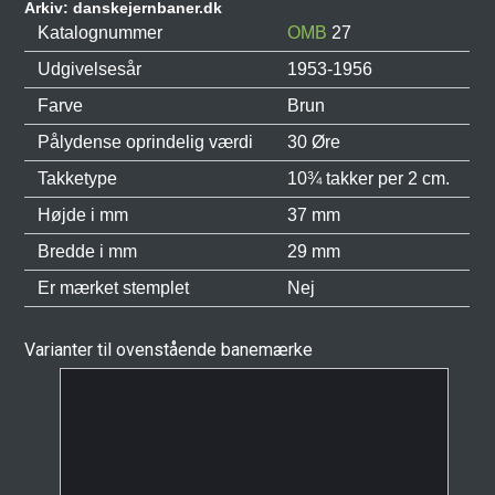
Arkiv: danskejernbaner.dk
Katalognummer
OMB
27
Udgivelsesår
1953-1956
Farve
Brun
Pålydense oprindelig værdi
30 Øre
Takketype
10¾ takker per 2 cm.
Højde i mm
37 mm
Bredde i mm
29 mm
Er mærket stemplet
Nej
Varianter til ovenstående banemærke