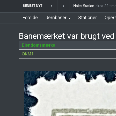
Birkerød Station
circa 22 
Allerø
SENEST NYT
Forside
Jernbaner
Stationer
Opera
Banemærket var brugt ved 
Ejendomsmærke
OKMJ