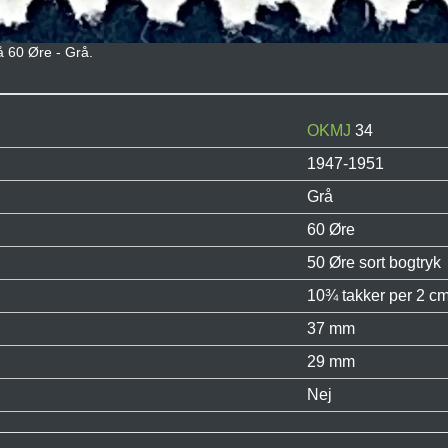
å 60 Øre - Grå.
OKMJ
34
1947-1951
Grå
60 Øre
50 Øre sort bogtryk
10¾ takker per 2 cm
37 mm
29 mm
Nej