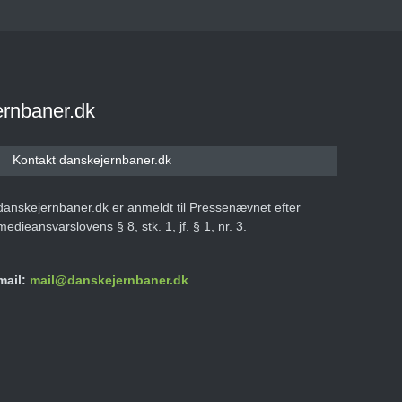
ernbaner.dk
Kontakt danskejernbaner.dk
danskejernbaner.dk er anmeldt til Pressenævnet efter
medieansvarslovens § 8, stk. 1, jf. § 1, nr. 3.
mail:
mail@danskejernbaner.dk