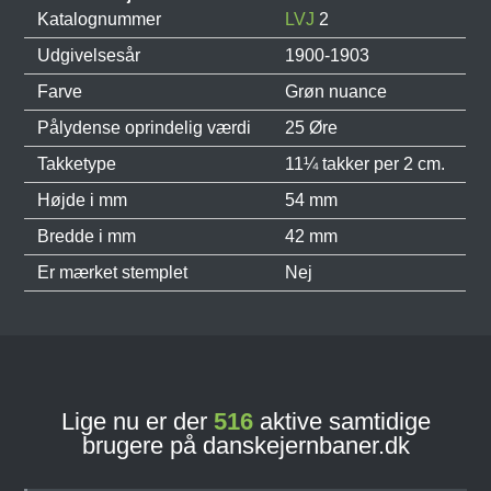
Katalognummer
LVJ
2
Udgivelsesår
1900-1903
Farve
Grøn nuance
Pålydense oprindelig værdi
25 Øre
Takketype
11¼ takker per 2 cm.
Højde i mm
54 mm
Bredde i mm
42 mm
Er mærket stemplet
Nej
Lige nu er der
516
aktive samtidige
brugere på danskejernbaner.dk