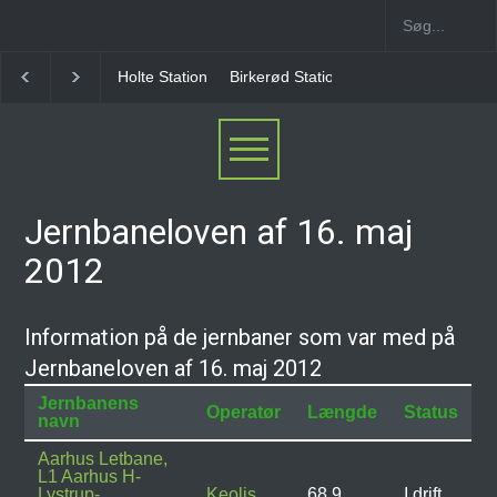
Holte Station
Birkerød Station
Allerød Station
Jernbaneloven af 16. maj
2012
Information på de jernbaner som var med på
Jernbaneloven af 16. maj 2012
Jernbanens
Operatør
Længde
Status
navn
Aarhus Letbane,
L1 Aarhus H-
Lystrup-
Keolis
68,9
I drift