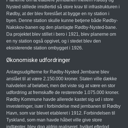
Nysted stillede imidlertid så store krav til infrastrukturen i
Rødby, at der blev foreslået at bygge en ny station i
byen. Denne station skulle kunne betjene både Rødby-
Nakskov-banen og den planlagte Rødby-Nysted-bane.
Da projektet blev stillet i bero i 1921, blev planerne om
en ny station også opgivet, og i stedet blev den
eksisterende station ombygget i 1926.
Økonomiske udfordringer
Anlægsudgifterne for Rødby-Nysted Jernbane blev
anslået til at være 2.150.000 kroner. Staten ville dække
halvdelen af beløbet, men det viste sig at være en stor
udfordring at fremskaffe de resterende 1.075.000 kroner.
Rødby Kommune havde allerede kastet sig ud i store
investeringer, især i forbindelse med jernbanen til Rødby
Havn, som var blevet etableret i 1912. Forbindelsen til
Tyskland, som man havde håbet ville give store
indtægter, blev dog aldrig realiseret, hvilket efterlod