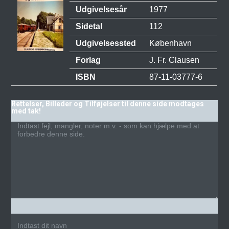
Udgivelsesår
1977
Sidetal
112
Udgivelsessted
København
Forlag
J. Fr. Clausen
ISBN
87-11-03777-6
Rettelser, Billeder og Tilføjelser til denne side modtages
med tak!