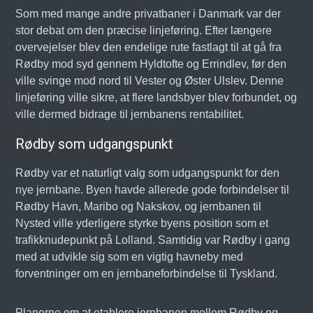
Som med mange andre privatbaner i Danmark var der
stor debat om den præcise linjeføring. Efter længere
overvejelser blev den endelige rute fastlagt til at gå fra
Rødby mod syd gennem Hyldtofte og Errindlev, før den
ville svinge mod nord til Vester og Øster Ulslev. Denne
linjeføring ville sikre, at flere landsbyer blev forbundet, og
ville dermed bidrage til jernbanens rentabilitet.
Rødby som udgangspunkt
Rødby var et naturligt valg som udgangspunkt for den
nye jernbane. Byen havde allerede gode forbindelser til
Rødby Havn, Maribo og Nakskov, og jernbanen til
Nysted ville yderligere styrke byens position som et
trafikknudepunkt på Lolland. Samtidig var Rødby i gang
med at udvikle sig som en vigtig havneby med
forventninger om en jernbaneforbindelse til Tyskland.
Planerne om at etablere jernbanen mellem Rødby og