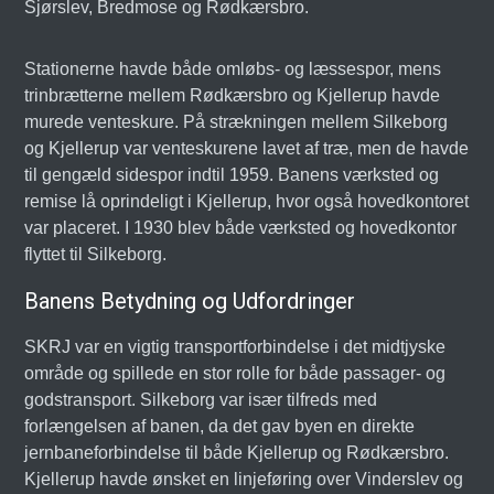
Sjørslev, Bredmose og Rødkærsbro.
Stationerne havde både omløbs- og læssespor, mens
trinbrætterne mellem Rødkærsbro og Kjellerup havde
murede venteskure. På strækningen mellem Silkeborg
og Kjellerup var venteskurene lavet af træ, men de havde
til gengæld sidespor indtil 1959. Banens værksted og
remise lå oprindeligt i Kjellerup, hvor også hovedkontoret
var placeret. I 1930 blev både værksted og hovedkontor
flyttet til Silkeborg.
Banens Betydning og Udfordringer
SKRJ var en vigtig transportforbindelse i det midtjyske
område og spillede en stor rolle for både passager- og
godstransport. Silkeborg var især tilfreds med
forlængelsen af banen, da det gav byen en direkte
jernbaneforbindelse til både Kjellerup og Rødkærsbro.
Kjellerup havde ønsket en linjeføring over Vinderslev og