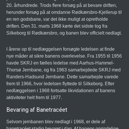
20. århundrede. Trods flere forsøg på at bevare driften,
herunder forsøg på at omdanne Rødkærsbro-Kjellerup til
en ren godsbane, var det ikke muligt at opretholde
driften. Den 31. marts 1968 kørte det sidste tog fra
Silkeborg til Rødkærsbro, og banen blev officielt nedlagt.
I årene op til nedlæggelsen forsøgte ledelsen at finde
nye måder at sikre banens overlevelse. Fra 1955 til 1956
havde SKRJ en fælles ledelse med Aarhus-Hammel-
Thorsø Jernbane, og fra 1963 samarbejdede SKRJ med
Randers-Hadsund Jernbane. Dette samarbejde varede
frem til 1966, hvor ledelsen flyttede til Silkeborg. Efter
nedlæggelsen i 1968 fortsatte likvidationen af banens
aktiviteter helt frem til 1977.
Bevaring af Banetracéet
Selvom jernbanen blev nedlagt i 1968, er dele af
banetracéet stadig bevaret i dag. Af banens oprindelige