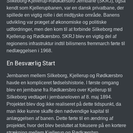
Silkeborg-Kjellerup-Rødkærsbro Jernbane (SKRJ), også
kendt som Kjellerupbanen, var en dansk privatbane, der
spillede en vigtig rolle i det midtjyske område. Banens
udvikling var præget af økonomiske og politiske
udfordringer, men den kom til at forbinde Silkeborg med
Kjellerup og Rødkærsbro. SKRJ blev en vigtig del af
regionens infrastruktur indtil bilismens fremmarch førte til
nedlæggelsen i 1968.
En Besværlig Start
Jernbanen mellem Silkeborg, Kjellerup og Rødkærsbro
havde en kompliceret fødselshistorie. I første omgang
blev en jernbane fra Rødkærsbro over Kjellerup til
Silkeborg vedtaget i jernbaneloven af 8. maj 1894.
Projektet blev dog ikke realiseret på dette tidspunkt, da
man ikke kunne skaffe den nødvendige kapital til
anlæggelsen af banen. Dette førte til en ændring af
projektet, hvor det blev besluttet at fokusere på en kortere
strækning mellem Kjellerup og Rødkærsbro.