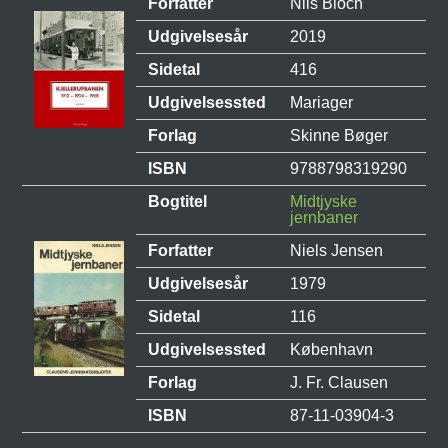
Forfatter
Nils Bloch
Udgivelsesår
2019
Sidetal
416
Udgivelsessted
Mariager
Forlag
Skinne Bøger
ISBN
9788798319290
Bogtitel
Midtjyske
jernbaner
Forfatter
Niels Jensen
Udgivelsesår
1979
Sidetal
116
Udgivelsessted
København
Forlag
J. Fr. Clausen
ISBN
87-11-03904-3