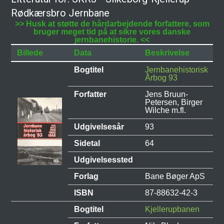
Rødkærsbro Jernbane
>> Husk at støtte de hårdarbejdende forfattere, som
bruger meget tid på at sikre vores danske
jernbanehistorie. <<
Billede
Data
Beskrivelse
Bogtitel
Jernbanehistorisk
Årbog 93
Forfatter
Jens Bruun-
Petersen, Birger
Wilche m.fl.
Udgivelsesår
93
Sidetal
64
Udgivelsessted
Forlag
Bane Bøger ApS
ISBN
87-88632-42-3
Bogtitel
Kjellerupbanen