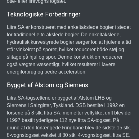
otte- eller firevogns togsæt.
Teknologiske Forbedringer
Litra SA er konstrueret med enkeltakslede bogier i stedet
for traditionelle to-akslede bogier. De enkeltakslede,
hydraulisk kurvestyrede bogier sørger for, at hjulene altid
står vinkelret på sporet, hvilket reducerer både støj og
slitage på hjul og spor. Denne konstruktion reducerer
også vægten væsentligt, hvilket resulterer i lavere
energiforbrug og bedre acceleration.
Bygget af Alstom og Siemens
Litra SA-togsættene er bygget af Alstom LHB og
Siemens i Salzgitter, Tyskland. DSB bestilte i 1992 en
forserie på 8 stk. litra SA, men efter vellykket drift blev der
i 1997 bestilt yderligere 112 nye litra SA-togsæt. På
grund af den forlængede Ringbane blev de sidste 15 stk.
8-vognstogsæt vekslet til 30 stk. 4-vognstogsæt, litra SE.