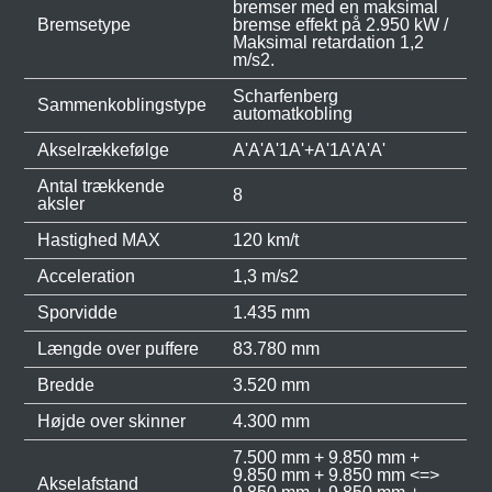
bremser med en maksimal
Bremsetype
bremse effekt på 2.950 kW /
Maksimal retardation 1,2
m/s2.
Scharfenberg
Sammenkoblingstype
automatkobling
Akselrækkefølge
A'A'A'1A'+A'1A'A'A'
Antal trækkende
8
aksler
Hastighed MAX
120 km/t
Acceleration
1,3 m/s2
Sporvidde
1.435 mm
Længde over puffere
83.780 mm
Bredde
3.520 mm
Højde over skinner
4.300 mm
7.500 mm + 9.850 mm +
9.850 mm + 9.850 mm <=>
Akselafstand