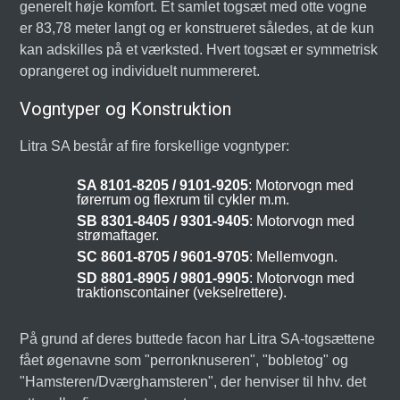
generelt høje komfort. Et samlet togsæt med otte vogne
er 83,78 meter langt og er konstrueret således, at de kun
kan adskilles på et værksted. Hvert togsæt er symmetrisk
oprangeret og individuelt nummereret.
Vogntyper og Konstruktion
Litra SA består af fire forskellige vogntyper:
SA 8101-8205 / 9101-9205
: Motorvogn med
førerrum og flexrum til cykler m.m.
SB 8301-8405 / 9301-9405
: Motorvogn med
strømaftager.
SC 8601-8705 / 9601-9705
: Mellemvogn.
SD 8801-8905 / 9801-9905
: Motorvogn med
traktionscontainer (vekselrettere).
På grund af deres buttede facon har Litra SA-togsættene
fået øgenavne som "perronknuseren", "bobletog" og
"Hamsteren/Dværghamsteren", der henviser til hhv. det