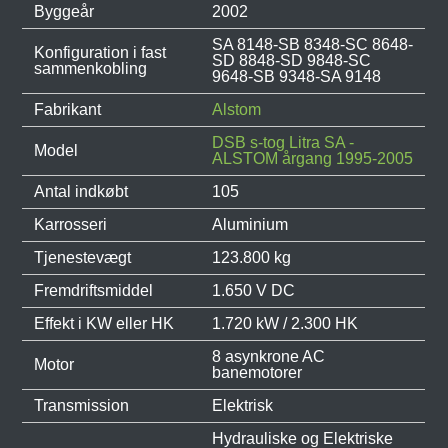
Byggeår
2002
SA 8148-SB 8348-SC 8648-
Konfiguration i fast
SD 8848-SD 9848-SC
sammenkobling
9648-SB 9348-SA 9148
Fabrikant
Alstom
DSB s-tog Litra SA -
Model
ALSTOM årgang 1995-2005
Antal indkøbt
105
Karrosseri
Aluminium
Tjenestevægt
123.800 kg
Fremdriftsmiddel
1.650 V DC
Effekt i KW eller HK
1.720 kW / 2.300 HK
8 asynkrone AC
Motor
banemotorer
Transmission
Elektrisk
Hydrauliske og Elektriske