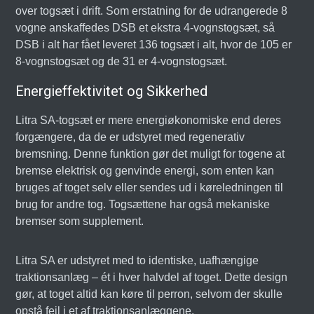
over togsæt i drift. Som erstatning for de udrangerede 8
vogne anskaffedes DSB et ekstra 4-vognstogsæt, så
DSB i alt har fået leveret 136 togsæt i alt, hvor de 105 er
8-vognstogsæt og de 31 er 4-vognstogsæt.
Energieffektivitet og Sikkerhed
Litra SA-togsæt er mere energiøkonomiske end deres
forgængere, da de er udstyret med regenerativ
bremsning. Denne funktion gør det muligt for togene at
bremse elektrisk og genvinde energi, som enten kan
bruges af toget selv eller sendes ud i køreledningen til
brug for andre tog. Togsættene har også mekaniske
bremser som supplement.
Litra SA er udstyret med to identiske, uafhængige
traktionsanlæg – ét i hver halvdel af toget. Dette design
gør, at toget altid kan køre til perron, selvom der skulle
opstå fejl i et af traktionsanlæggene.