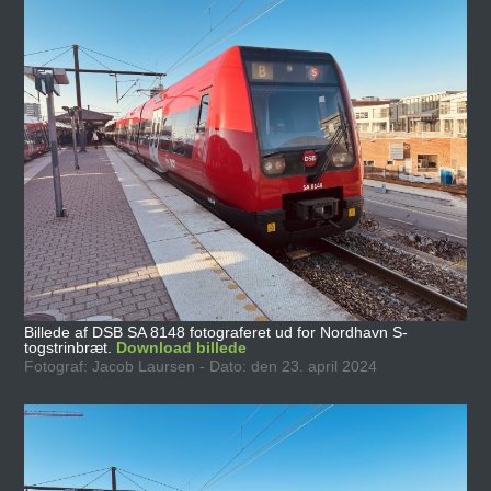
Billede af DSB SA 8148 fotograferet ud for Nordhavn S-
togstrinbræt.
Download billede
Fotograf: Jacob Laursen - Dato: den 23. april 2024