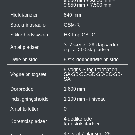
9.850 mm + 9.850 mm +
9.850 mm + 7.500 mm
Hjuldiameter
840 mm
Strækningsradio
GSM-R
Sikkerhedssystem
HKT og CBTC
312 sæder, 28 klapsæder
Antal pladser
og ca. 360 ståpladser.
Døre pr. side
8 stk. dobbeltdøre pr. side.
8-vogns S-tog i formation:
Vogne pr. togsæt
SA-SB-SC-SD-SD-SC-SB-
SA
Dørbredde
1.600 mm
Indstigningshøjde
1.100 mm - i niveau
Antal toiletter
0
4 dedikerede
Kørestolspladser
kørestolspladser.
4 stk. af 7 pladser - 28