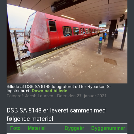
Billede af DSB SA 8148 fotograferet ud for Ryparken S-
togstrinbræt.
Download billede
Fotograf: Jacob Laursen - Dato: den 27. januar 2021
DSB SA 8148 er leveret sammen med
følgende materiel
Foto
Materiel
Byggeår
Byggenummer