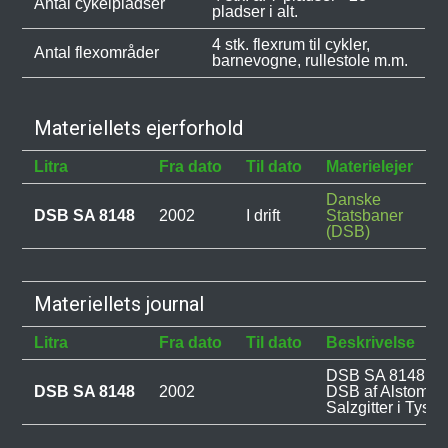
Antal cykelpladser
pladser i alt.
4 stk. flexrum til cykler,
Antal flexområder
barnevogne, rullestole m.m.
Materiellets ejerforhold
Litra
Fra dato
Til dato
Materielejer
B
Danske
DSB SA 8148
2002
I drift
Statsbaner
(DSB)
Materiellets journal
Litra
Fra dato
Til dato
Beskrivelse
DSB SA 8148 blev
DSB SA 8148
2002
DSB af Alstom L
Salzgitter i Tyskl