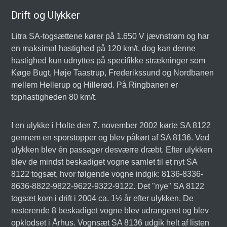
Drift og Ulykker
Litra SA-togsættene kører på 1.650 V jævnstrøm og har
en maksimal hastighed på 120 km/t, dog kan denne
hastighed kun udnyttes på specifikke strækninger som
Køge Bugt, Høje Taastrup, Frederikssund og Nordbanen
mellem Hellerup og Hillerød. På Ringbanen er
tophastigheden 80 km/t.
I en ulykke i Holte den 7. november 2002 kørte SA 8122
gennem en sporstopper og blev påkørt af SA 8136. Ved
ulykken blev én passager desværre dræbt. Efter ulykken
blev de mindst beskadiget vogne samlet til et nyt SA
8122 togsæt, hvor følgende vogne indgik: 8136-8336-
8636-8822-9822-9622-9322-9122. Det "nye" SA 8122
togsæt kom i drift i 2004 ca. 1½ år efter ulykken. De
resterende 8 beskadiget vogne blev udrangeret og blev
opklodset i Århus. Vognsæt SA 8136 udgik helt af listen