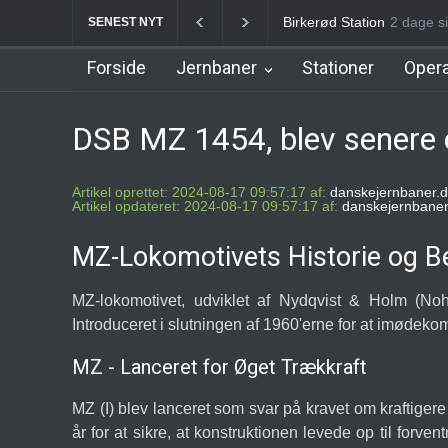
Birkerød Station
2 dage s
Allerød
SENEST NYT
Forside
Jernbaner
Stationer
Opera
DSB MZ 1454, blev senere o
Artikel oprettet: 2024-08-17 09:57:17 af:
danskejernbaner.d
Artikel opdateret: 2024-08-17 09:57:17 af:
danskejernbaner
MZ-Lokomotivets Historie og B
MZ-lokomotivet, udviklet af Nydqvist & Holm (No
Introduceret i slutningen af 1960'erne for at imødeko
MZ - Lanceret for Øget Trækkraft
MZ (I) blev lanceret som svar på kravet om kraftigere 
år for at sikre, at konstruktionen levede op til for