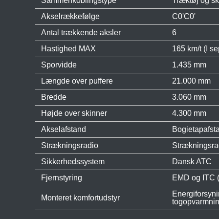
Sammenkoblingstype
Træktøj og s
Akselrækkefølge
C0'C0'
Antal trækkende aksler
6
Hastighed MAX
165 km/t (I 
Sporvidde
1.435 mm
Længde over puffere
21.000 mm
Bredde
3.060 mm
Højde over skinner
4.300 mm
Akselafstand
Bogietapafst
Strækningsradio
Strækningsra
Sikkerhedssystem
Dansk ATC
Fjernstyring
EMD og ITC (M
Energiforsyn
Monteret komfortudstyr
togopvarmnin