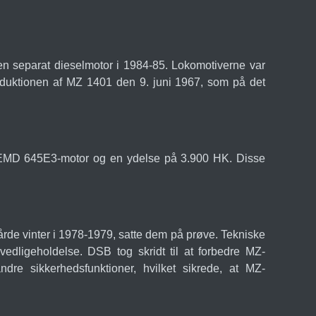
en separat dieselmotor i 1984-85. Lokomotiverne var
troduktionen af MZ 1401 den 9. juni 1967, som på det
t EMD 645E3-motor og en ydelse på 3.900 HK. Disse
årde vinter i 1978-1979, satte dem på prøve. Tekniske
vedligeholdelse. DSB tog skridt til at forbedre MZ-
re sikkerhedsfunktioner, hvilket sikrede, at MZ-