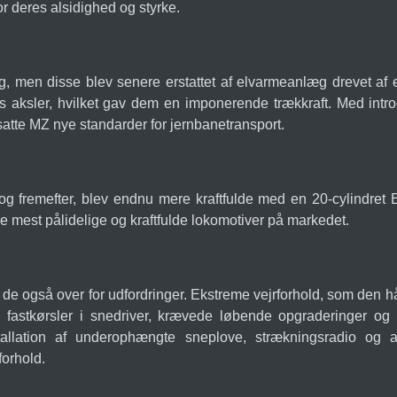
r deres alsidighed og styrke.
, men disse blev senere erstattet af elvarmeanlæg drevet af 
seks aksler, hvilket gav dem en imponerende trækkraft. Med in
 satte MZ nye standarder for jernbanetransport.
og fremefter, blev endnu mere kraftfulde med en 20-cylindre
 mest pålidelige og kraftfulde lokomotiver på markedet.
 de også over for udfordringer. Ekstreme vejrforhold, som den h
 fastkørsler i snedriver, krævede løbende opgraderinger og 
allation af underophængte sneplove, strækningsradio og and
forhold.