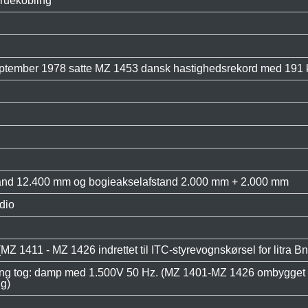
kruekobling
september 1978 satte MZ 1453 dansk hastighedsrekord med 191 k
and 12.400 mm og bogieakselafstand 2.000 mm + 2.000 mm
dio
Z 1411 - MZ 1426 indrettet til ITC-styrevognskørsel for litra Bn
ing tog: damp med 1.500V 50 Hz. (MZ 1401-MZ 1426 ombygget me
g)