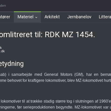
iden
 Station
Favrholm Station
Hillerød Lokal Station
Hillerød Statio
tører
Materiel
Arkitekt
Jernbanelov
Litter
mlitreret til: RDK MZ 1454.
k
.dk
etydning
hab) i samarbejde med General Motors (GM), har en bemærke
mme behovet for kraftigere lokomotiver, blev MZ-lokomotivet hurt
lokomotiver til at trække stadig større tog i slutningen af 1960'
ventningerne, før serieproduktionen begyndte. MZ-lokomotivet va