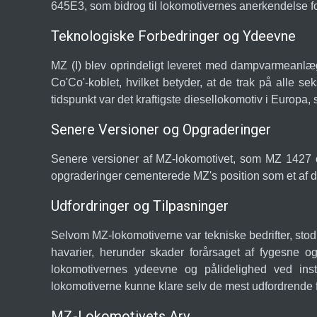
645E3, som bidrog til lokomotivernes anerkendelse fo
Teknologiske Forbedringer og Ydeevne
MZ (I) blev oprindeligt leveret med dampvarmeanlæg
Co'Co'-koblet, hvilket betyder, at de trak på alle 
tidspunkt var det kraftigste diesellokomotiv i Europa,
Senere Versioner og Opgraderinger
Senere versioner af MZ-lokomotivet, som MZ 1427 
opgraderinger cementerede MZ's position som et af de
Udfordringer og Tilpasninger
Selvom MZ-lokomotiverne var tekniske bedrifter, stod
havarier, herunder skader forårsaget af fygesne og
lokomotivernes ydeevne og pålidelighed ved inst
lokomotiverne kunne klare selv de mest udfordrende 
MZ-Lokomotivets Arv