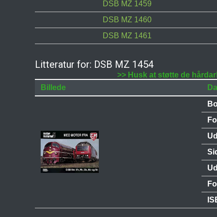
DSB MZ 1459
DSB MZ 1460
DSB MZ 1461
Litteratur for: DSB MZ 1454
>> Husk at støtte de hårdar
Billede
Da
Bo
Fo
Ud
Si
Ud
Fo
IS