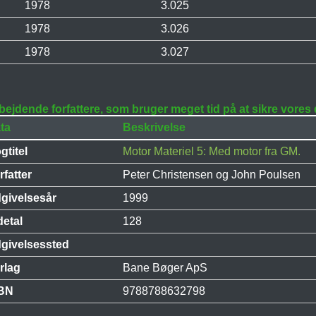
1978
3.025
1978
3.026
1978
3.027
bejdende forfattere, som bruger meget tid på at sikre vores
ta
Beskrivelse
gtitel
Motor Materiel 5: Med motor fra GM.
rfatter
Peter Christensen og John Poulsen
givelsesår
1999
detal
128
givelsessted
rlag
Bane Bøger ApS
BN
9788788632798