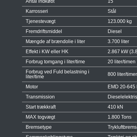
Antal indkøbt
15
Karrosseri
Stål
Tjenestevægt
123.000 kg
Fremdriftsmiddel
Diesel
Mængde af brændolie i liter
3.700 liter
Effekt i KW eller HK
2.867 kW (3.
Forbrug tomgang i liter/time
20 liter/timen
Forbrug ved Fuld belastning i
800 liter/time
liter/time
Motor
EMD 20-645 
Transmission
Dieselelektr
Start trækkraft
410 kN
MAX togvægt
1.800 Tons
Bremsetype
Trykluftbrem