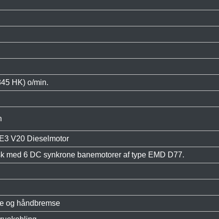
845 HK) o/min.
n
E3 V20 Dieselmotor
isk med 6 DC synkrone banemotorer af type EMD D77.
se og håndbremse