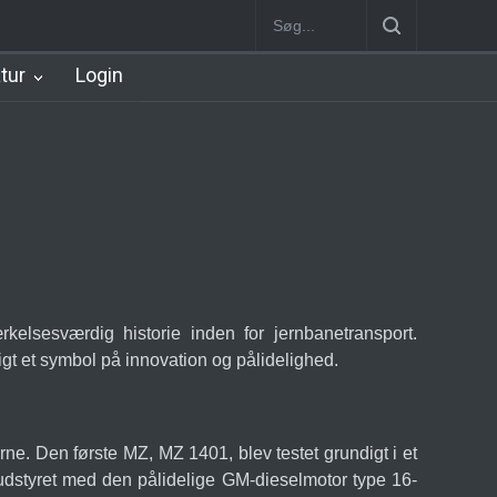
n
København Syd Station
Nørrebro B Station [1886-1930]
Nørre
atur
Login
lsesværdig historie inden for jernbanetransport.
igt et symbol på innovation og pålidelighed.
erne. Den første MZ, MZ 1401, blev testet grundigt i et
r udstyret med den pålidelige GM-dieselmotor type 16-