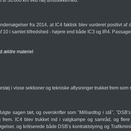
p til 30.000 km ved høj driftssikkerhed.
ersøgelser fra 2014, at IC4 faktisk blev vurderet positivt af 
f 10 i samlet tilfredshed - højere end både IC3 og IR4. Passag
d ældre materiel
tøj i visse sektioner og tekniske aflysninger trukket frem som
fulgte sagen tæt, og overskrifter som
"Milliardtog i stå"
,
"DSB's 
em. IC4 blev trukket ind i valgkampe og samråd, og flere tra
lser, og kritiserede både DSB's kontraktstyring og Trafikmini