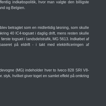
fentlig indkøbspolitik, hvor man valgte den billigste
and og Belgien.
blev betragtet som en midlertidig løsning, som skulle
ring 40 IC4-togsæt i daglig drift, mens resten skulle
 første togsæt i landsdelstrafik, MG 5613. Indkøbet af
eret på eldrift - i takt med elektrificeringen af
ndevogne (MG) indeholder hver to Iveco 828 SRI V8-
 styk, hvilket giver toget en samlet effekt på omkring