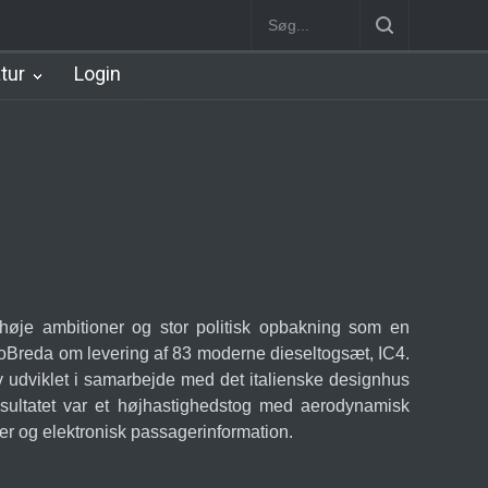
København Syd Station
Nørrebro B Station [1886-1930]
Nørrebr
atur
Login
 høje ambitioner og stor politisk opbakning som en
doBreda om levering af 83 moderne dieseltogsæt, IC4.
ev udviklet i samarbejde med det italienske designhus
sultatet var et højhastighedstog med aerodynamisk
der og elektronisk passagerinformation.