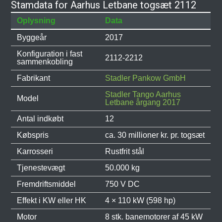
Stamdata for Aarhus Letbane togsæt 2112
Oplysning
Data
Byggeår
2017
Konfiguration i fast
2112-2212
sammenkobling
Fabrikant
Stadler Pankow GmbH
Stadler Tango Aarhus
Model
Letbane årgang 2017
Antal indkøbt
12
Købspris
ca. 30 millioner kr. pr. togsæt
Karrosseri
Rustfrit stål
Tjenestevægt
50.000 kg
Fremdriftsmiddel
750 V DC
Effekt i KW eller HK
4 × 110 kW (598 hp)
Motor
8 stk. banemotorer af 45 kW