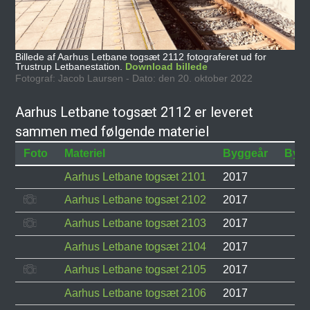
Billede af Aarhus Letbane togsæt 2112 fotograferet ud for
Trustrup Letbanestation.
Download billede
Fotograf: Jacob Laursen - Dato: den 20. oktober 2022
Aarhus Letbane togsæt 2112 er leveret
sammen med følgende materiel
Foto
Materiel
Byggeår
Byg
Aarhus Letbane togsæt 2101
2017
Aarhus Letbane togsæt 2102
2017
Aarhus Letbane togsæt 2103
2017
Aarhus Letbane togsæt 2104
2017
Aarhus Letbane togsæt 2105
2017
Aarhus Letbane togsæt 2106
2017