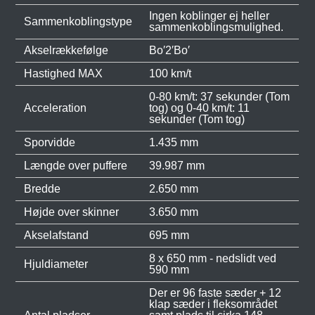
Ingen koblinger ej heller
Sammenkoblingstype
sammenkoblingsmulighed.
Akselrækkefølge
Bo′2′Bo′
Hastighed MAX
100 km/t
0-80 km/t: 37 sekunder (Tom
Acceleration
tog) og 0-40 km/t: 11
sekunder (Tom tog)
Sporvidde
1.435 mm
Længde over puffere
39.987 mm
Bredde
2.650 mm
Højde over skinner
3.650 mm
Akselafstand
695 mm
8 x 650 mm - nedslidt ved
Hjuldiameter
590 mm
Der er 96 faste sæder + 12
klap sæder i fleksområdet