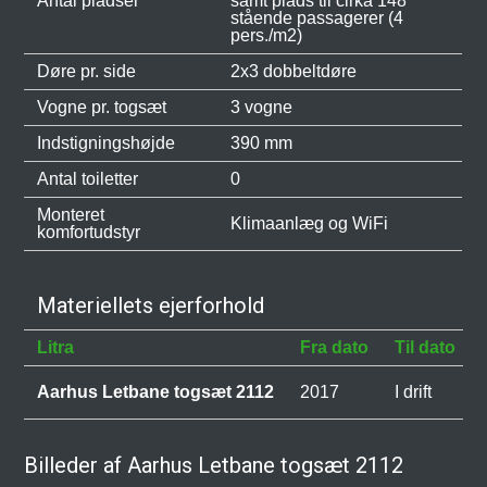
Antal pladser
samt plads til cirka 148
stående passagerer (4
pers./m2)
Døre pr. side
2x3 dobbeltdøre
Vogne pr. togsæt
3 vogne
Indstigningshøjde
390 mm
Antal toiletter
0
Monteret
Klimaanlæg og WiFi
komfortudstyr
Materiellets ejerforhold
Litra
Fra dato
Til dato
Aarhus Letbane togsæt 2112
2017
I drift
Billeder af Aarhus Letbane togsæt 2112