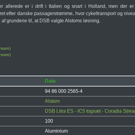
llerede er i drift i Italien og snart i Holland, men der er 
ret efter danske passagerstrømme, hvor cykeltransport og niveau
n af grundene til, at DSB valgte Alstoms løsning.
tream)
tream)
Data
94 86 000 2565-4
Alstom
DSB Litra ES - IC5 togsæt - Coradia Stre
100
Aluminium