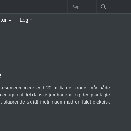
København Syd Station
Nørrebro B Station [1886-1930]
Nørreb
atur
Login
e
præsenterer mere end 20 milliarder kroner, når både
ficeringen af det danske jernbanenet og den planlagte
 afgørende skridt i retningen mod en fuldt elektrisk