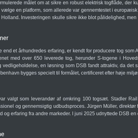
ulerede målet om at sikre en robust elektrisk togflåde, der k
t at vælge en platform, som allerede var gennemtestet i europæisk
i Holland. Investeringen skulle sikre ikke blot pålidelighed, men 
ner
e end et århundredes erfaring, er kendt for producere tog so
nenet med over 650 leverede tog, herunder S-togene i Hoved
g vedligeholdelse, en løsning som DSB fandt attraktiv, da det 
havn bygges specielt til formålet, certificeret efter høje miljø
var valgt som leverandør af omkring 100 togsæt. Stadler Rail
essionel og gennemsigtig udbudsproces. Jürgen Müller, direktør f
 og erfaring fra andre markeder. I juni 2025 udnyttede DSB en 
ne