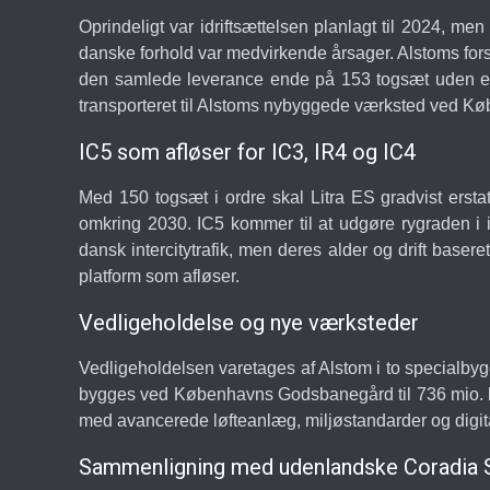
Oprindeligt var idriftsættelsen planlagt til 2024, men
danske forhold var medvirkende årsager. Alstoms fors
den samlede leverance ende på 153 togsæt uden ek
transporteret til Alstoms nybyggede værksted ved Køb
IC5 som afløser for IC3, IR4 og IC4
Med 150 togsæt i ordre skal Litra ES gradvist ersta
omkring 2030. IC5 kommer til at udgøre rygraden i in
dansk intercitytrafik, men deres alder og drift baser
platform som afløser.
Vedligeholdelse og nye værksteder
Vedligeholdelsen varetages af Alstom i to specialbyg
bygges ved Københavns Godsbanegård til 736 mio. kr.
med avancerede løfteanlæg, miljøstandarder og digit
Sammenligning med udenlandske Coradia 