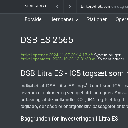
Birkerød Station
en dag s
Allerød
SENEST NYT
Forside
Jernbaner
Stationer
Opera
DSB ES 2565
Artikel oprettet: 2024-11-07 20:14:17 af:
System bruger
Artikel opdateret: 2025-10-26 13:31:39 af:
System bruger
DSB Litra ES - IC5 togsæt som 
Indkøbet af DSB Litra ES, også kendt som IC5, mark
leverance, optioner og vedligehold indregnes. Anskaf
udfasning af de velkendte IC3-, IR4- og IC4-tog. Li
togflåde, der både er energieffektiv, passagerorienter
Baggrunden for investeringen i Litra ES