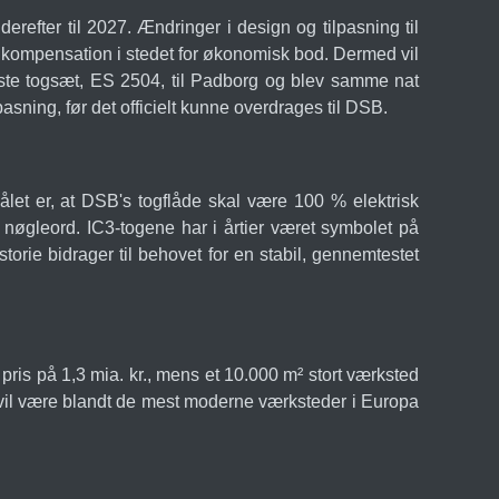
derefter til 2027. Ændringer i design og tilpasning til
m kompensation i stedet for økonomisk bod. Dermed vil
te togsæt, ES 2504, til Padborg og blev samme nat
ning, før det officielt kunne overdrages til DSB.
ålet er, at DSB's togflåde skal være 100 % elektrisk
r nøgleord. IC3-togene har i årtier været symbolet på
torie bidrager til behovet for en stabil, gennemtestet
ris på 1,3 mia. kr., mens et 10.000 m² stort værksted
 vil være blandt de mest moderne værksteder i Europa