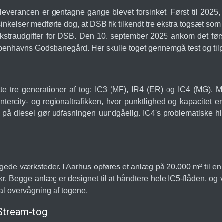
 leverancen er gentagne gange blevet forsinket. Først til 2025, 
inkelser medførte dog, at DSB fik tilkendt tre ekstra togsæt so
straudgifter for DSB. Den 10. september 2025 ankom det førs
enhavns Godsbanegård. Her skulle toget gennemgå test og tilpas
tte tre generationer af tog: IC3 (MF), IR4 (ER) og IC4 (MG). M
tercity- og regionaltrafikken, hvor punktlighed og kapacitet e
et på diesel gør udfasningen uundgåelig. IC4's problematiske his
gede værksteder. I Aarhus opføres et anlæg på 20.000 m² til en p
 Begge anlæg er designet til at håndtere hele IC5-flåden, og
al overvågning af togene.
Stream-tog