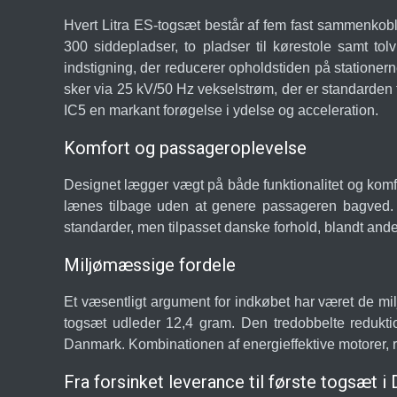
Hvert Litra ES-togsæt består af fem fast sammenkob
300 siddepladser, to pladser til kørestole samt tol
indstigning, der reducerer opholdstiden på stationer
sker via 25 kV/50 Hz vekselstrøm, der er standarden
IC5 en markant forøgelse i ydelse og acceleration.
Komfort og passageroplevelse
Designet lægger vægt på både funktionalitet og komf
lænes tilbage uden at genere passageren bagved. IC5 
standarder, men tilpasset danske forhold, blandt ande
Miljømæssige fordele
Et væsentligt argument for indkøbet har været de mi
togsæt udleder 12,4 gram. Den tredobbelte redukti
Danmark. Kombinationen af energieffektive motorer, rege
Fra forsinket leverance til første togsæt 