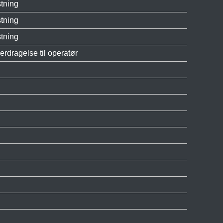
stning
stning
stning
erdragelse til operatør