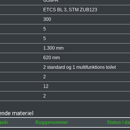
GSM-R
ETCS BL 3, STM ZUB123
300
5
5
1.300 mm
620 mm
2 standard og 1 multifunktions toilet
2
12
2
nde materiel
geår
Byggenummer
Status i d