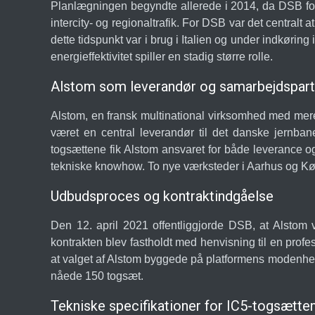
Planlægningen begyndte allerede i 2014, da DSB form
intercity- og regionaltrafik. For DSB var det central
dette tidspunkt var i brug i Italien og under indkøring 
energieffektivitet spiller en stadig større rolle.
Alstom som leverandør og samarbejdspart
Alstom, en fransk multinational virksomhed med mer
været en central leverandør til det danske jernba
togsættene fik Alstom ansvaret for både leverance o
tekniske knowhow. To nye værksteder i Aarhus og Køben
Udbudsproces og kontraktindgåelse
Den 12. april 2021 offentliggjorde DSB, at Alstom 
kontrakten blev fastholdt med henvisning til en prof
at valget af Alstom byggede på platformens modenhed
nåede 150 togsæt.
Tekniske specifikationer for IC5-togsætte