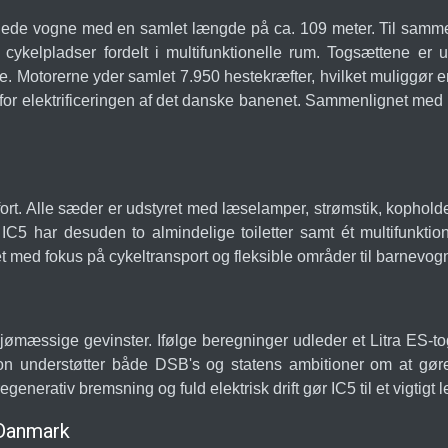
lede vogne med en samlet længde på ca. 109 meter. Til sammenl
v cykelpladser fordelt i multifunktionelle rum. Togsættene e
ne. Motorerne yder samlet 7.950 hestekræfter, hvilket muliggø
 for elektrificeringen af det danske banenet. Sammenlignet med
ort. Alle sæder er udstyret med læselamper, strømstik, kophold
har desuden to almindelige toiletter samt ét multifunktionelt
t med fokus på cykeltransport og fleksible områder til barnevogn
ljømæssige gevinster. Ifølge beregninger udleder et Litra ES-t
on understøtter både DSB's og statens ambitioner om at gøre 
nerativ bremsning og fuld elektrisk drift gør IC5 til et vigtigt l
i Danmark