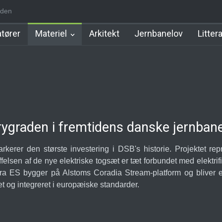
iden
 Station
Favrholm Station
Hillerød Lokal Station
Hillerød Station
tører
Materiel
Arkitekt
Jernbanelov
Litter
rygraden i fremtidens danske jernban
erer den største investering i DSB's historie. Projektet re
felsen af de nye elektriske togsæt er tæt forbundet med elektri
tra ES bygger på Alstoms Coradia Stream-platform og bliver et
et og integreret i europæiske standarder.