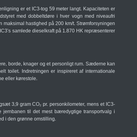
igning er et IC3-tog 59 meter langt. Kapaciteten er
r udstyret med dobbeltdøre i hver vogn med niveaufri
r en maksimal hastighed på 200 km/t. Strømforsyningen
 IC3's samlede dieselkraft på 1.870 HK repræsenterer
ere, borde, knager og et personligt rum. Sæderne kan
 toilet. Indretningen er inspireret af internationale
e eller kørestole.
ogsæt 3,9 gram CO₂ pr. personkilometer, mens et IC3-
jernbanen til det mest bæredygtige transportvalg i
ed i den grønne omstilling.