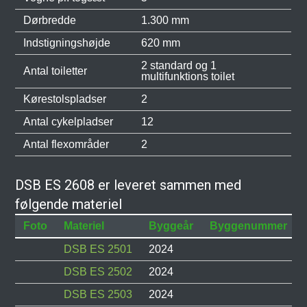
Dørbredde
1.300 mm
Indstigningshøjde
620 mm
2 standard og 1
Antal toiletter
multifunktions toilet
Kørestolspladser
2
Antal cykelpladser
12
Antal flexområder
2
DSB ES 2608 er leveret sammen med
følgende materiel
Foto
Materiel
Byggeår
Byggenummer
DSB ES 2501
2024
DSB ES 2502
2024
DSB ES 2503
2024