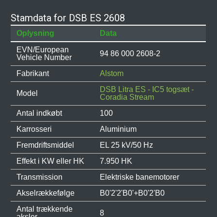
Stamdata for DSB ES 2608
Oplysning
Data
EVN/European
94 86 000 2608-2
Vehicle Number
Fabrikant
Alstom
DSB Litra ES - IC5 togsæt -
Model
Coradia Stream
Antal indkøbt
100
Karrosseri
Aluminium
Fremdriftsmiddel
EL 25 kV/50 Hz
Effekt i KW eller HK
7.950 HK
Transmission
Elektriske banemotorer
Akselrækkefølge
B0'2'2'B0'+B0'2'B0
Antal trækkende
8
aksler