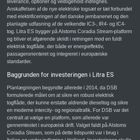
leverance, optioner og vedligehold indregnes.
Anskaffelsen af de nye elektriske togsæt er tæt forbundet
med elektrificeringen af det danske jernbanenet og den
planlagte udfasning af de velkendte IC3-, IR4- og IC4-
tog. Litra ES bygger på Alstoms Coradia Stream-platform
og bliver et afgørende skridt i retningen mod en fuldt
elektrisk togflåde, der både er energieffektiv,
passagerorienteret og integreret i europæiske
standarder.
Baggrunden for investeringen i Litra ES
Planlægningen begyndte allerede i 2014, da DSB
formulerede målet om at sikre en robust elektrisk
togflåde, der kunne erstatte aldrende dieseltog og sikre
en moderne intercity- og regionaltrafik. For DSB var det
centralt at vælge en platform, som allerede var
gennemtestet i europæisk drift. Valget faldt på Alstoms
Coradia Stream, som på dette tidspunkt var i brug i