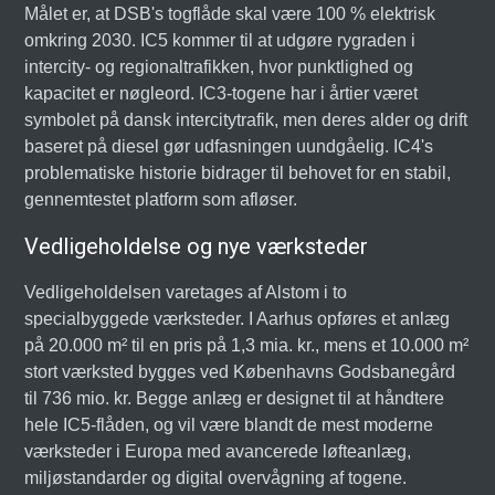
Målet er, at DSB's togflåde skal være 100 % elektrisk
omkring 2030. IC5 kommer til at udgøre rygraden i
intercity- og regionaltrafikken, hvor punktlighed og
kapacitet er nøgleord. IC3-togene har i årtier været
symbolet på dansk intercitytrafik, men deres alder og drift
baseret på diesel gør udfasningen uundgåelig. IC4's
problematiske historie bidrager til behovet for en stabil,
gennemtestet platform som afløser.
Vedligeholdelse og nye værksteder
Vedligeholdelsen varetages af Alstom i to
specialbyggede værksteder. I Aarhus opføres et anlæg
på 20.000 m² til en pris på 1,3 mia. kr., mens et 10.000 m²
stort værksted bygges ved Københavns Godsbanegård
til 736 mio. kr. Begge anlæg er designet til at håndtere
hele IC5-flåden, og vil være blandt de mest moderne
værksteder i Europa med avancerede løfteanlæg,
miljøstandarder og digital overvågning af togene.