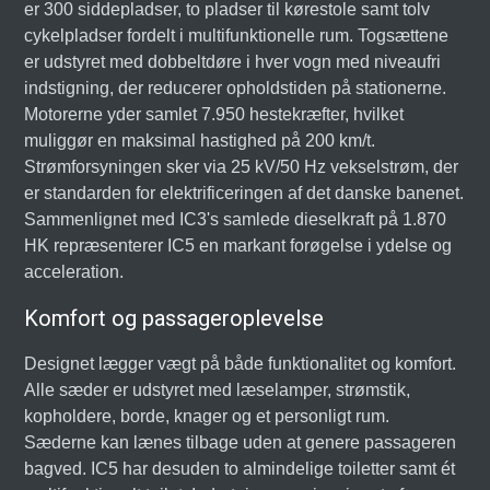
er 300 siddepladser, to pladser til kørestole samt tolv
cykelpladser fordelt i multifunktionelle rum. Togsættene
er udstyret med dobbeltdøre i hver vogn med niveaufri
indstigning, der reducerer opholdstiden på stationerne.
Motorerne yder samlet 7.950 hestekræfter, hvilket
muliggør en maksimal hastighed på 200 km/t.
Strømforsyningen sker via 25 kV/50 Hz vekselstrøm, der
er standarden for elektrificeringen af det danske banenet.
Sammenlignet med IC3's samlede dieselkraft på 1.870
HK repræsenterer IC5 en markant forøgelse i ydelse og
acceleration.
Komfort og passageroplevelse
Designet lægger vægt på både funktionalitet og komfort.
Alle sæder er udstyret med læselamper, strømstik,
kopholdere, borde, knager og et personligt rum.
Sæderne kan lænes tilbage uden at genere passageren
bagved. IC5 har desuden to almindelige toiletter samt ét