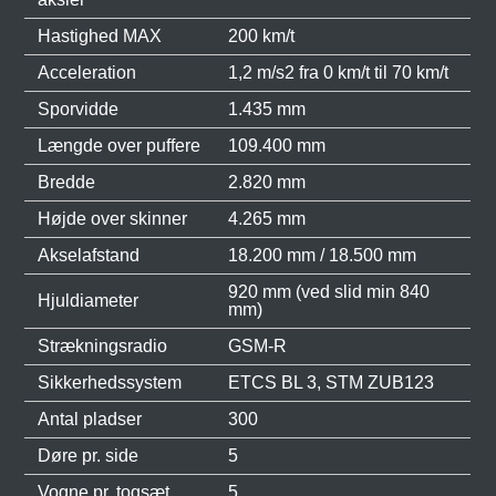
Hastighed MAX
200 km/t
Acceleration
1,2 m/s2 fra 0 km/t til 70 km/t
Sporvidde
1.435 mm
Længde over puffere
109.400 mm
Bredde
2.820 mm
Højde over skinner
4.265 mm
Akselafstand
18.200 mm / 18.500 mm
920 mm (ved slid min 840
Hjuldiameter
mm)
Strækningsradio
GSM-R
Sikkerhedssystem
ETCS BL 3, STM ZUB123
Antal pladser
300
Døre pr. side
5
Vogne pr. togsæt
5