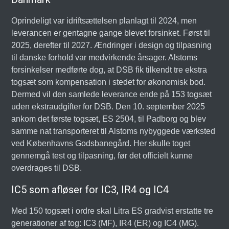
Oprindeligt var idriftsættelsen planlagt til 2024, men
leverancen er gentagne gange blevet forsinket. Først til
2025, derefter til 2027. Ændringer i design og tilpasning
til danske forhold var medvirkende årsager. Alstoms
forsinkelser medførte dog, at DSB fik tilkendt tre ekstra
togsæt som kompensation i stedet for økonomisk bod.
Dermed vil den samlede leverance ende på 153 togsæt
uden ekstraudgifter for DSB. Den 10. september 2025
ankom det første togsæt, ES 2504, til Padborg og blev
samme nat transporteret til Alstoms nybyggede værksted
ved Københavns Godsbanegård. Her skulle toget
gennemgå test og tilpasning, før det officielt kunne
overdrages til DSB.
IC5 som afløser for IC3, IR4 og IC4
Med 150 togsæt i ordre skal Litra ES gradvist erstatte tre
generationer af tog: IC3 (MF), IR4 (ER) og IC4 (MG).