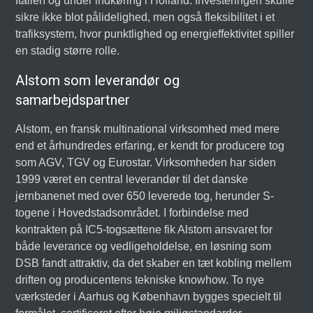
Italien og under indkøring i Holland. Investeringen skulle
sikre ikke blot pålidelighed, men også fleksibilitet i et
trafiksystem, hvor punktlighed og energieffektivitet spiller
en stadig større rolle.
Alstom som leverandør og
samarbejdspartner
Alstom, en fransk multinational virksomhed med mere
end et århundredes erfaring, er kendt for producere tog
som AGV, TGV og Eurostar. Virksomheden har siden
1999 været en central leverandør til det danske
jernbanenet med over 650 leverede tog, herunder S-
togene i Hovedstadsområdet. I forbindelse med
kontrakten på IC5-togsættene fik Alstom ansvaret for
både leverance og vedligeholdelse, en løsning som
DSB fandt attraktiv, da det skaber en tæt kobling mellem
driften og producentens tekniske knowhow. To nye
værksteder i Aarhus og København bygges specielt til