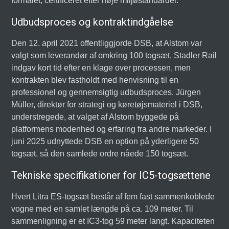
formålet, certificeret efter høje miljøstandarder.
Udbudsproces og kontraktindgåelse
Den 12. april 2021 offentliggjorde DSB, at Alstom var
valgt som leverandør af omkring 100 togsæt. Stadler Rail
indgav kort tid efter en klage over processen, men
kontrakten blev fastholdt med henvisning til en
professionel og gennemsigtig udbudsproces. Jürgen
Müller, direktør for strategi og køretøjsmateriel i DSB,
understregede, at valget af Alstom byggede på
platformens modenhed og erfaring fra andre markeder. I
juni 2025 udnyttede DSB en option på yderligere 50
togsæt, så den samlede ordre nåede 150 togsæt.
Tekniske specifikationer for IC5-togsættene
Hvert Litra ES-togsæt består af fem fast sammenkoblede
vogne med en samlet længde på ca. 109 meter. Til
sammenligning er et IC3-tog 59 meter langt. Kapaciteten