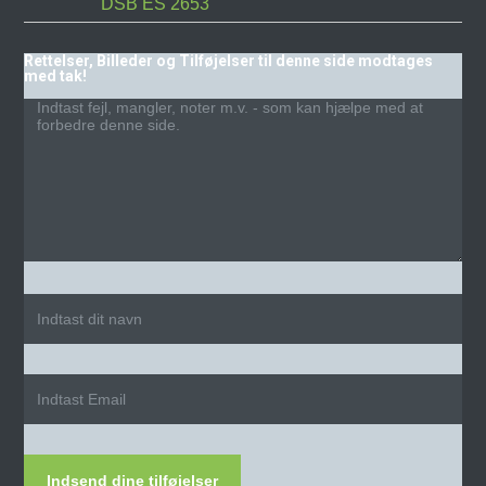
DSB ES 2653
Rettelser, Billeder og Tilføjelser til denne side modtages
med tak!
Indsend dine tilføjelser