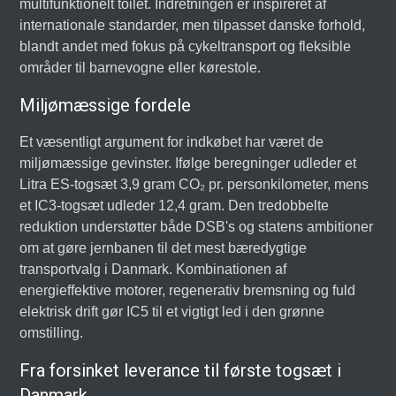
multifunktionelt toilet. Indretningen er inspireret af
internationale standarder, men tilpasset danske forhold,
blandt andet med fokus på cykeltransport og fleksible
områder til barnevogne eller kørestole.
Miljømæssige fordele
Et væsentligt argument for indkøbet har været de
miljømæssige gevinster. Ifølge beregninger udleder et
Litra ES-togsæt 3,9 gram CO₂ pr. personkilometer, mens
et IC3-togsæt udleder 12,4 gram. Den tredobbelte
reduktion understøtter både DSB's og statens ambitioner
om at gøre jernbanen til det mest bæredygtige
transportvalg i Danmark. Kombinationen af
energieffektive motorer, regenerativ bremsning og fuld
elektrisk drift gør IC5 til et vigtigt led i den grønne
omstilling.
Fra forsinket leverance til første togsæt i
Danmark