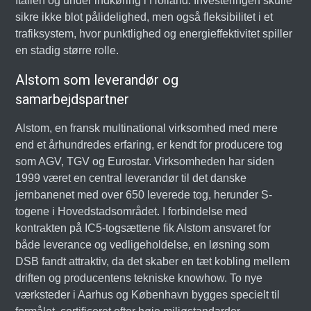
Italien og under indkøring i Holland. Investeringen skulle
sikre ikke blot pålidelighed, men også fleksibilitet i et
trafiksystem, hvor punktlighed og energieffektivitet spiller
en stadig større rolle.
Alstom som leverandør og
samarbejdspartner
Alstom, en fransk multinational virksomhed med mere
end et århundredes erfaring, er kendt for producere tog
som AGV, TGV og Eurostar. Virksomheden har siden
1999 været en central leverandør til det danske
jernbanenet med over 650 leverede tog, herunder S-
togene i Hovedstadsområdet. I forbindelse med
kontrakten på IC5-togsættene fik Alstom ansvaret for
både leverance og vedligeholdelse, en løsning som
DSB fandt attraktiv, da det skaber en tæt kobling mellem
driften og producentens tekniske knowhow. To nye
værksteder i Aarhus og København bygges specielt til