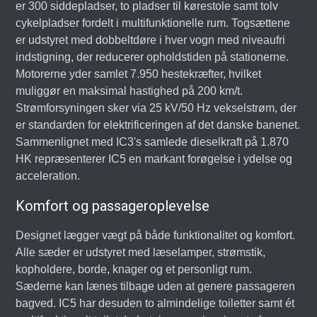
er 300 siddepladser, to pladser til kørestole samt tolv
cykelpladser fordelt i multifunktionelle rum. Togsættene
er udstyret med dobbeltdøre i hver vogn med niveaufri
indstigning, der reducerer opholdstiden på stationerne.
Motorerne yder samlet 7.950 hestekræfter, hvilket
muliggør en maksimal hastighed på 200 km/t.
Strømforsyningen sker via 25 kV/50 Hz vekselstrøm, der
er standarden for elektrificeringen af det danske banenet.
Sammenlignet med IC3's samlede dieselkraft på 1.870
HK repræsenterer IC5 en markant forøgelse i ydelse og
acceleration.
Komfort og passageroplevelse
Designet lægger vægt på både funktionalitet og komfort.
Alle sæder er udstyret med læselamper, strømstik,
kopholdere, borde, knager og et personligt rum.
Sæderne kan lænes tilbage uden at genere passageren
bagved. IC5 har desuden to almindelige toiletter samt ét