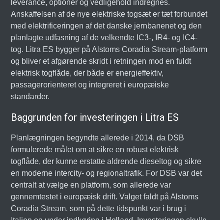
leverance, optioner og vedligehold indregnes.
Anskaffelsen af de nye elektriske togsæt er tæt forbundet
med elektrificeringen af det danske jernbanenet og den
planlagte udfasning af de velkendte IC3-, IR4- og IC4-
tog. Litra ES bygger på Alstoms Coradia Stream-platform
og bliver et afgørende skridt i retningen mod en fuldt
elektrisk togflåde, der både er energieffektiv,
passagerorienteret og integreret i europæiske
standarder.
Baggrunden for investeringen i Litra ES
Planlægningen begyndte allerede i 2014, da DSB
formulerede målet om at sikre en robust elektrisk
togflåde, der kunne erstatte aldrende dieseltog og sikre
en moderne intercity- og regionaltrafik. For DSB var det
centralt at vælge en platform, som allerede var
gennemtestet i europæisk drift. Valget faldt på Alstoms
Coradia Stream, som på dette tidspunkt var i brug i