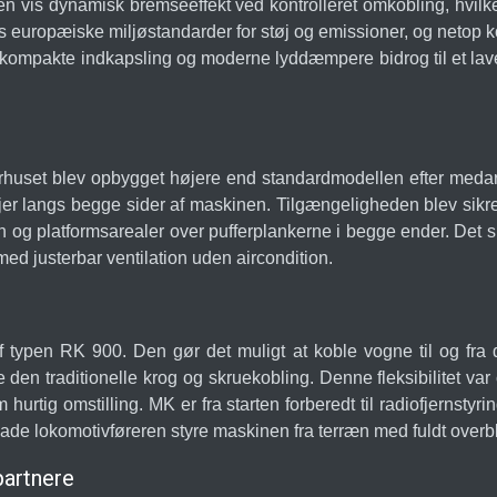
en vis dynamisk bremseeffekt ved kontrolleret omkobling, hvilk
ens europæiske miljøstandarder for støj og emissioner, og netop
 kompakte indkapsling og moderne lyddæmpere bidrog til et laver
huset blev opbygget højere end standardmodellen efter medarbe
injer langs begge sider af maskinen. Tilgængeligheden blev sikre
n og platformsarealer over pufferplankerne i begge ender. Det
med justerbar ventilation uden aircondition.
ypen RK 900. Den gør det muligt at koble vogne til og fra dir
den traditionelle krog og skruekobling. Denne fleksibilitet var 
urtig omstilling. MK er fra starten forberedt til radiofjernstyr
ade lokomotivføreren styre maskinen fra terræn med fuldt overb
partnere