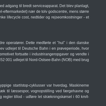
 adgang til bredt serviceapparat. Det blev planlagt,
el-eftermarkedet) nær de tolv godscentre, mens større
nke lifecycle cost, nedtider og rejseomkostninger - et
re operatører. Dette medførte et "hul" i den danske
 udlejet til Deutsche Bahn i en prøveperiode, hvor
otivet fortsatte i industrirangeropgaver og vendte i
v 352 001 udlejet til Nord-Ostsee-Bahn (NOB) med brug
yppige start/stop-cyklusser var hverdag. Maskinerne
æk til læssespor, vognopstilling ved færgehavne og
ler tillod - udføre let strækningskørsel i 60 km/t-