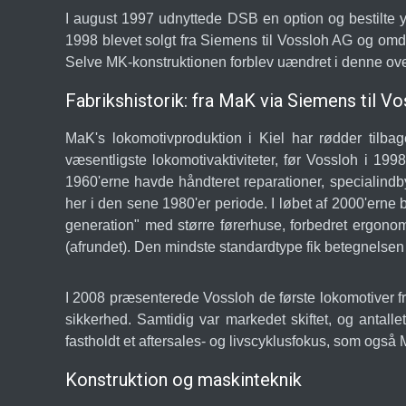
I august 1997 udnyttede DSB en option og bestilte yd
1998 blevet solgt fra Siemens til Vossloh AG og o
Selve MK-konstruktionen forblev uændret i denne over
Fabrikshistorik: fra MaK via Siemens til V
MaK's lokomotivproduktion i Kiel har rødder tilba
væsentligste lokomotivaktiviteter, før Vossloh i 199
1960'erne havde håndteret reparationer, specialindby
her i den sene 1980'er periode. I løbet af 2000'erne 
generation" med større førerhuse, forbedret ergonom
(afrundet). Den mindste standardtype fik betegnelse
I 2008 præsenterede Vossloh de første lokomotiver fr
sikkerhed. Samtidig var markedet skiftet, og anta
fastholdt et aftersales- og livscyklusfokus, som også
Konstruktion og maskinteknik