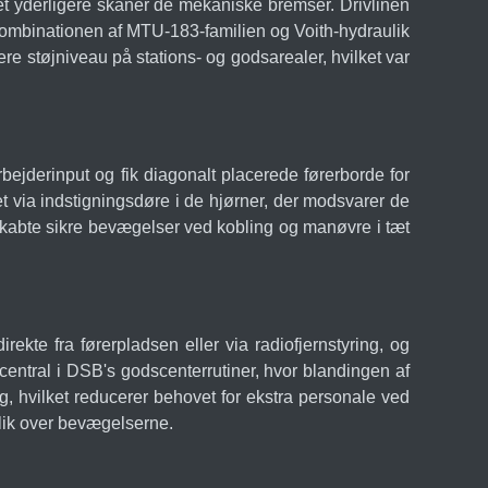
et yderligere skåner de mekaniske bremser. Drivlinen
 kombinationen af MTU-183-familien og Voith-hydraulik
e støjniveau på stations- og godsarealer, hvilket var
jderinput og fik diagonalt placerede førerborde for
t via indstigningsdøre i de hjørner, der modsvarer de
 skabte sikre bevægelser ved kobling og manøvre i tæt
ekte fra førerpladsen eller via radiofjernstyring, og
central i DSB's godscenterrutiner, hvor blandingen af
ing, hvilket reducerer behovet for ekstra personale ved
lik over bevægelserne.