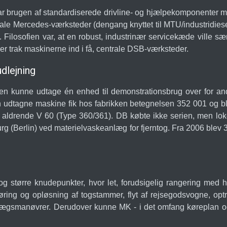
r brugen af standardiserede drivline- og hjælpekomponenter med
kale Mercedes-værksteder (dengang knyttet til MTU/industridies
. Filosofien var, at en robust, industrinær servicekæde ville sæ
ver trak maskinerne ind i få, centrale DSB-værksteder.
dlejning
en kunne udtage én enhed til demonstrationsbrug over for and
agne maskine fik hos fabrikken betegnelsen 352 001 og blev
ldrende V 60 (Type 360/361). DB købte ikke serien, men lokom
rg (Berlin) ved materielvaskeanlæg for fjerntog. Fra 2006 ble
større knudepunkter, hvor let, forudsigelig rangering med h
ng og opløsning af togstammer, flyt af rejsegodsvogne, optr
gsmanøvrer. Derudover kunne MK - i det omfang køreplan og reg