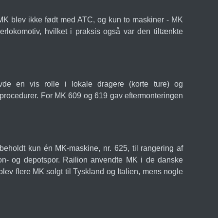
 MK blev ikke født med ATC, og kun to maskiner - MK
lokomotiv, hvilket i praksis også var den tiltænkte
e en vis rolle i lokale dragere (korte ture) og
ge procedurer. For MK 609 og 619 gav eftermonteringen
beholdt kun én MK-maskine, nr. 625, til rangering af
on- og depotspor. Railion anvendte MK i de danske
v flere MK solgt til Tyskland og Italien, mens nogle