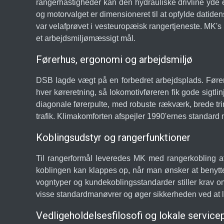
rangerhastigheder kan den hydrauliske drivline yde 
og motorvalget er dimensioneret til at opfylde datid
var velafprøvet i vesteuropæisk rangertjeneste. MK's
et arbejdsmiljømæssigt mål.
Førerhus, ergonomi og arbejdsmiljø
DSB lagde vægt på en forbedret arbejdsplads. Fører
hver køreretning, så lokomotivføreren fik gode sigtl
diagonale førerpulte, med robuste rækværk, brede tri
trafik. Klimakomforten afspejler 1990'ernes standard 
Koblingsudstyr og rangerfunktioner
Til rangerformål leveredes MK med rangerkobling af t
koblingen kan klappes op, når man ønsker at benytte 
vogntyper og kundekoblingsstandarder stiller krav om h
visse standardmanøvrer og øger sikkerheden ved at l
Vedligeholdelsesfilosofi og lokale service