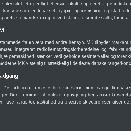
iceintensitet: et ugentligt eftersyn lokalt, suppleret af per
e transmission er tilpasset hyppig opbremsning og start u
relser i mandskab og tid ved standardiserede skifts, forudsat at
 MT
tammede fra en æra med andre hensyn. MK tilbyder markant be
emser, integreret radiofjernstyringsforberedelse og fabriksun
 hjælpemaskineri, sænker vedligeholdelsesintervaller og forenkl
derne MK viste sig tilstrækkelig i de fleste danske rangerkonce
radgang
. Det udelukker enkelte lette sidespor, men mange firmaalæ
nger. Dertil kommer, at toakslet opbygning begrænser kurverelater
 lave rangertophastighed og præcise skivebremser giver det e