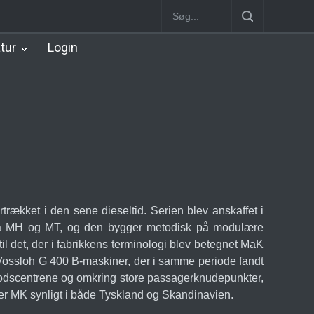
n
København Syd Station
Nørrebro B Station [1886-1930]
Nørre
atur
Login
rækket i den sene dieseltid. Serien blev anskaffet i
litra MH og MT, og den bygger metodisk på modulære
l det, der i fabrikkens terminologi blev betegnet MaK
 Vossloh G 400 B-maskiner, der i samme periode fandt
godscentrene og omkring store passagerknudepunkter,
efter MK synligt i både Tyskland og Skandinavien.