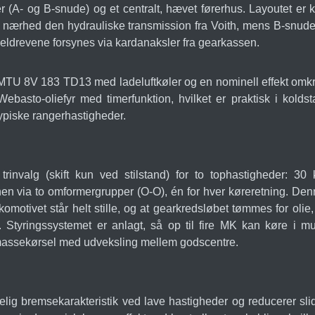
er (A- og B-snude) og et centralt, hævet førerhus. Layoutet e
 nærhed den hydrauliske transmission fra Voith, mens B-snuden h
seldrevene forsynes via kardanaksler fra gearkassen.
 MTU 8V 183 TD13 med ladeluftkøler og en nominell effekt omkri
Webasto-oliefyr med timerfunktion, hvilket er praktisk i kold
typiske rangerhastigheder.
invalg (skift kun ved stilstand) for to tophastigheder: 30 
nen via to omformergrupper (O-O), én for hver køreretning. De
motivet står helt stille, og at gearkredsløbet tømmes for olie
Styringssystemet er anlagt, så op til fire MK kan køre i multi
 massekørsel med udveksling mellem godscentre.
gelig bremsekarakteristik ved lave hastigheder og reducerer s