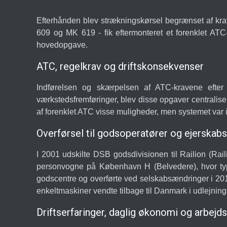
Efterhånden blev strækningskørsel begrænset af kra
609 og MK 619 - fik eftermonteret et forenklet ATC
hovedopgave.
ATC, regelkrav og driftskonsekvenser
Indførelsen og skærpelsen af ATC-kravene efter
værkstedsfremføringer, blev disse opgaver centralise
af forenklet ATC visse muligheder, men systemet var i
Overførsel til godsoperatører og ejerskabs
I 2001 udskilte DSB godsdivisionen til Railion (Rai
personvogne på København H (Belvedere), hvor typ
godscentre og overførte ved selskabsændringer i 201
enkeltmaskiner vendte tilbage til Danmark i udlejning
Driftserfaringer, daglig økonomi og arbejd