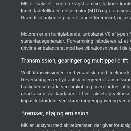
MK er toakslet, med en svejst ramme, to korte front
køler, ladeluftkøler, dieselmotor (MTU) og i rammens
Brændstoftanken er placeret under førerhuset, og ak
Motoren er en hurtigløbende, turboladet V8 af typen
starter/ladegenerator. Forvarmning håndteres af et 
drivline er balanceret mod lavt vibrationsniveau i de 
Transmission, gearinger og multippel drift
Voith-transmissionen er hydraulisk med mekanisk tr
Reverseringen er hydraulisk integreret i transmissio
hastighedsområde ved omkobling, men fordrer, at loko
gearkassen via kardaner til hver aksels gearkasse. 
kapacitetsfordeler ved større rangeropgaver og ved
Bremser, støj og emission
MK er udstyret med skivebremser, der giver forudsi