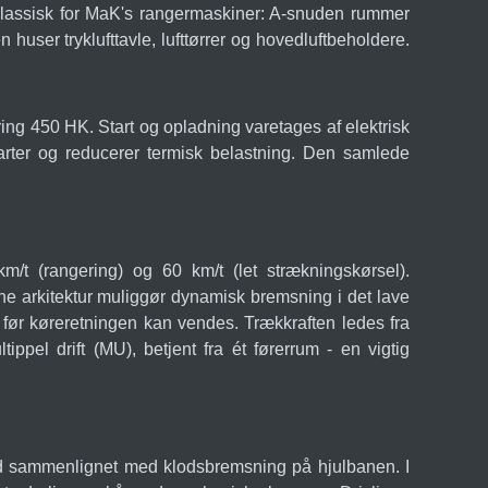
r klassisk for MaK's rangermaskiner: A-snuden rummer
user tryklufttavle, lufttørrer og hovedluftbeholdere.
ng 450 HK. Start og opladning varetages af elektrisk
starter og reducerer termisk belastning. Den samlede
km/t (rangering) og 60 km/t (let strækningskørsel).
nne arkitektur muliggør dynamisk bremsning i det lave
, før køreretningen kan vendes. Trækkraften ledes fra
ppel drift (MU), betjent fra ét førerrum - en vigtig
lid sammenlignet med klodsbremsning på hjulbanen. I