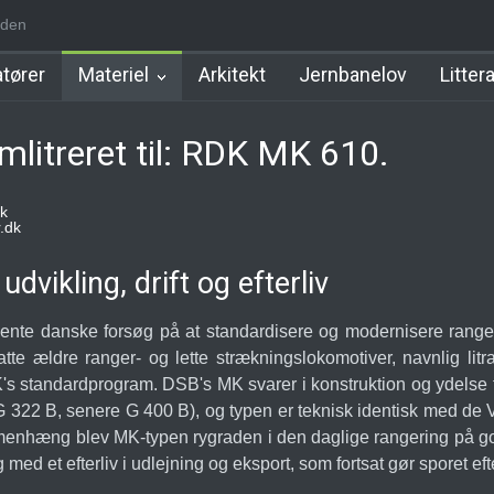
iden
d Station
Favrholm Station
Hillerød Lokal Station
Hillerød Statio
tører
Materiel
Arkitekt
Jernbanelov
Litter
litreret til: RDK MK 610.
k
.dk
dvikling, drift og efterliv
nte danske forsøg på at standardisere og modernisere rangert
atte ældre ranger- og lette strækningslokomotiver, navnlig 
's standardprogram. DSB's MK svarer i konstruktion og ydelse ti
G 322 B, senere G 400 B), og typen er teknisk identisk med de
sammenhæng blev MK-typen rygraden i den daglige rangering på 
og med et efterliv i udlejning og eksport, som fortsat gør sporet 