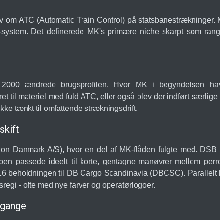
v om ATC (Automatic Train Control) på statsbanestrækninger.
-system. Det definerede MK's primære niche skarpt som ranger
 2000 ændrede brugsprofilen. Hvor MK i begyndelsen havd
ret til materiel med fuld ATC, eller også blev der indført særli
kke tænkt til omfattende strækningsdrift.
skift
lion Danmark A/S), hvor en del af MK-flåden fulgte med. DSB 
en passede ideelt til korte, gentagne manøvrer mellem perr
6 beholdningen til DB Cargo Scandinavia (DBCSC). Parallelt ble
sregi - ofte med nye farver og operatørlogoer.
sgange