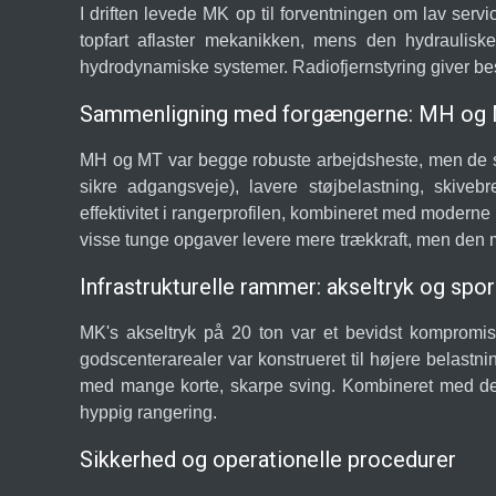
I driften levede MK op til forventningen om lav serv
topfart aflaster mekanikken, mens den hydraulisk
hydrodynamiske systemer. Radiofjernstyring giver bespa
Sammenligning med forgængerne: MH og
MH og MT var begge robuste arbejdsheste, men de s
sikre adgangsveje), lavere støjbelastning, skivebr
effektivitet i rangerprofilen, kombineret med moderne
visse tunge opgaver levere mere trækkraft, men den mo
Infrastrukturelle rammer: akseltryk og spo
MK's akseltryk på 20 ton var et bevidst kompromis
godscenterarealer var konstrueret til højere belastni
med mange korte, skarpe sving. Kombineret med den
hyppig rangering.
Sikkerhed og operationelle procedurer