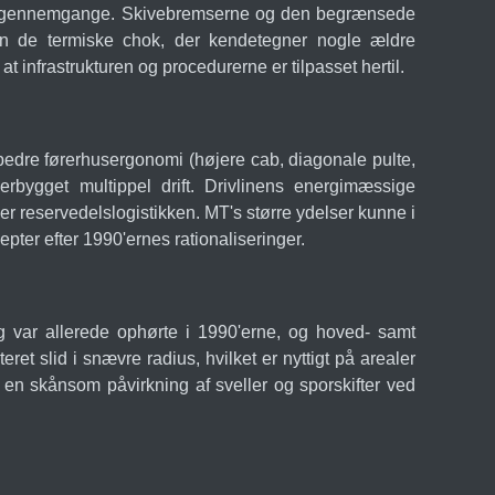
iodiske gennemgange. Skivebremserne og den begrænsede
den de termiske chok, der kendetegner nogle ældre
 infrastrukturen og procedurerne er tilpasset hertil.
dre førerhusergonomi (højere cab, diagonale pulte,
derbygget multippel drift. Drivlinens energimæssige
er reservedelslogistikken. MT's større ydelser kunne i
pter efter 1990'ernes rationaliseringer.
g var allerede ophørte i 1990'erne, og hoved- samt
et slid i snævre radius, hvilket er nyttigt på arealer
n skånsom påvirkning af sveller og sporskifter ved