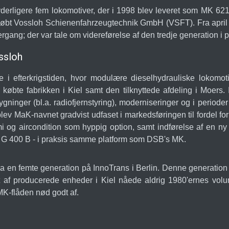
erligere fem lokomotiver, der i 1998 blev leveret som MK 621-6
mdøbt Vossloh Schienenfahrzeugtechnik GmbH (VSFT). Fra apr
gang; der var tale om videreførelse af den tredje generation i
ossloh
ge i efterkrigstiden, hvor modulære dieselhydrauliske lokom
8 købte fabrikken i Kiel samt den tilknyttede afdeling i Moer
gninger (bl.a. radiofjernstyring), moderniseringer og i periode
blev MaK-navnet gradvist udfaset i markedsføringen til fordel f
i og aircondition som hyppig option, samt indførelse af en ny 
n G 400 B - i praksis samme platform som DSB's MK.
a en femte generation på InnoTrans i Berlin. Denne generation
llet af producerede enheder i Kiel nåede aldrig 1980'ernes v
 MK-flåden nød godt af.