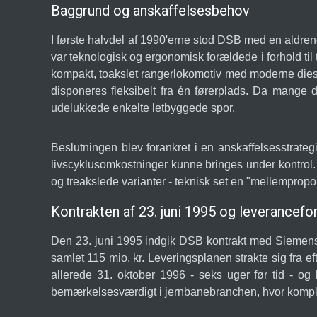
Baggrund og anskaffelsesbehov
I første halvdel af 1990'erne stod DSB med en aldren
var teknologisk og ergonomisk forældede i forhold til
kompakt, toakslet rangerlokomotiv med moderne dieselm
disponeres fleksibelt fra én førerplads. Da mange d
udelukkede enkelte letbyggede spor.
Beslutningen blev forankret i en anskaffelsesstrate
livscyklusomkostninger kunne bringes under kontrol.
og treakslede varianter - teknisk set en "mellempropor
Kontrakten af 23. juni 1995 og leverancef
Den 23. juni 1995 indgik DSB kontrakt med Siemens 
samlet 115 mio. kr. Leveringsplanen strakte sig fra
allerede 31. oktober 1996 - seks uger før tid - og b
bemærkelsesværdigt i jernbanebranchen, hvor komple