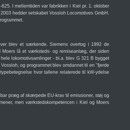
25. I mellemtiden var fabrikken i Kiel pr. 1. oktober
il 2003 hedder selskabet Vossloh Locomotives GmbH.
 programmet.
otiver blev et særkende. Siemens overtog i 1992 de
s. I Moers lå et værksteds- og remiseanlæg, der siden
r hele lokomotivsamlinger - bl.a. blev G 321 B bygget
or Vossloh, og programmet blev omdannet til en "fjerde
typebetegnelse hvor tallene relaterede til kW-ydelse
 bar præg af skærpede EU-krav til emissioner, støj og
olumener, men værkstedskompetencen i Kiel og Moers