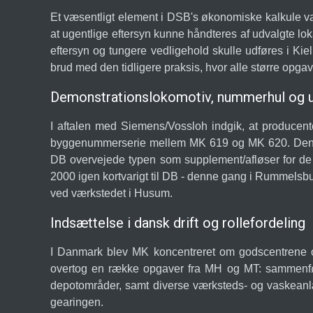
Et væsentligt element i DSB's økonomiske kalkule va
at ugentlige eftersyn kunne håndteres af udvalgte lo
eftersyn og tungere vedligehold skulle udføres i Kiel
brud med den tidligere praksis, hvor alle større opga
Demonstrationslokomotiv, nummerhul og u
I aftalen med Siemens/Vossloh indgik, at producent
byggenummerserie mellem MK 619 og MK 620. Den udt
DB overvejede typen som supplement/afløser for de a
2000 igen kortvarigt til DB - denne gang i Rummelsbu
ved værkstedet i Husum.
Indsættelse i dansk drift og rollefordeling
I Danmark blev MK koncentreret om godscentrene og 
overtog en række opgaver fra MH og MT: sammenføri
depotområder, samt diverse værksteds- og vaskeanlæ
gearingen.