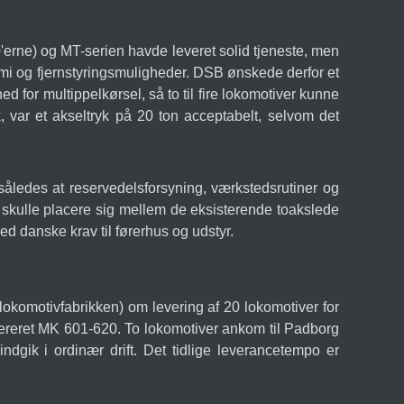
'erne) og MT-serien havde leveret solid tjeneste, men
nomi og fjernstyringsmuligheder. DSB ønskede derfor et
 for multippelkørsel, så to til fire lokomotiver kunne
, var et akseltryk på 20 ton acceptabelt, selvom det
således at reservedelsforsyning, værkstedsrutiner og
 skulle placere sig mellem de eksisterende toakslede
ed danske krav til førerhus og udstyr.
komotivfabrikken) om levering af 20 lokomotiver for
mereret MK 601-620. To lokomotiver ankom til Padborg
indgik i ordinær drift. Det tidlige leverancetempo er