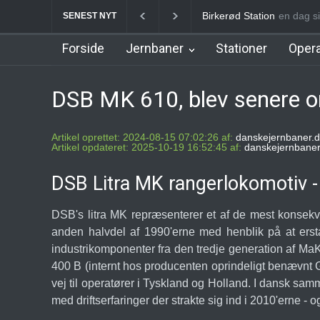
Birkerød Station
en dag s
Allerø
SENEST NYT
Forside
Jernbaner
Stationer
Opera
DSB MK 610, blev senere om
Artikel oprettet: 2024-08-15 07:02:26 af:
danskejernbaner.d
Artikel opdateret: 2025-10-19 16:52:45 af:
danskejernbaner
DSB Litra MK rangerlokomotiv - u
DSB's litra MK repræsenterer et af de mest konsekve
anden halvdel af 1990'erne med henblik på at erst
industrikomponenter fra den tredje generation af MaK
400 B (internt hos producenten oprindeligt benævnt 
vej til operatører i Tyskland og Holland. I dansk 
med driftserfaringer der strakte sig ind i 2010'erne - 