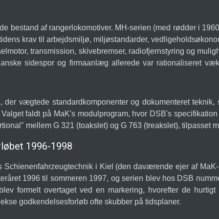
de bestand af rangerlokomotiver. MH-serien (med rødder i 1960
 tidens krav til arbejdsmiljø, miljøstandarder, vedligeholdsøko
otor, transmission, skivebremser, radiofjernstyring og mulighed
anske sidespor og firmaanlæg allerede var rationaliseret væk
gi, der vægtede standardkomponenter og dokumenteret teknik, 
 Valget faldt på MaK's modulprogram, hvor DSB's specifikation
tional" mellem G 321 (toakslet) og G 763 (treakslet), tilpasset m
orløbet 1996-1998
Schienenfahrzeugtechnik i Kiel (den daværende ejer af MaK-lo
 efteråret 1996 til sommeren 1997, og serien blev hos DSB num
lev formelt overtaget ved en markering, hvorefter de hurtigt 
kse godkendelsesforløb ofte skubber på tidsplaner.