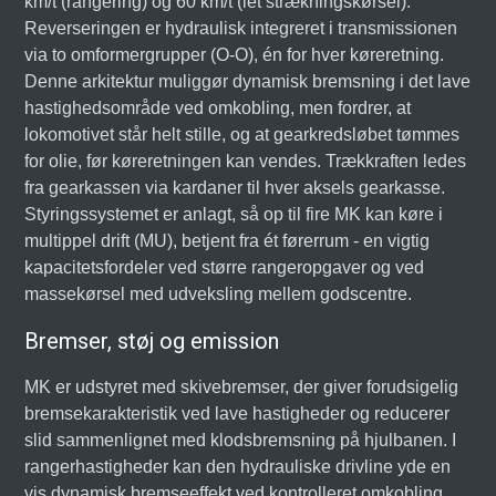
km/t (rangering) og 60 km/t (let strækningskørsel).
Reverseringen er hydraulisk integreret i transmissionen
via to omformergrupper (O-O), én for hver køreretning.
Denne arkitektur muliggør dynamisk bremsning i det lave
hastighedsområde ved omkobling, men fordrer, at
lokomotivet står helt stille, og at gearkredsløbet tømmes
for olie, før køreretningen kan vendes. Trækkraften ledes
fra gearkassen via kardaner til hver aksels gearkasse.
Styringssystemet er anlagt, så op til fire MK kan køre i
multippel drift (MU), betjent fra ét førerrum - en vigtig
kapacitetsfordeler ved større rangeropgaver og ved
massekørsel med udveksling mellem godscentre.
Bremser, støj og emission
MK er udstyret med skivebremser, der giver forudsigelig
bremsekarakteristik ved lave hastigheder og reducerer
slid sammenlignet med klodsbremsning på hjulbanen. I
rangerhastigheder kan den hydrauliske drivline yde en
vis dynamisk bremseeffekt ved kontrolleret omkobling,