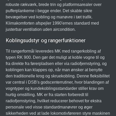
robuste rækværk, brede trin og platformsarealer over
pufferplankerne i begge ender. Det skabte sikre
bevægelser ved kobling og manøvre i tæt trafik.
Klimakomforten afspejler 1990'ernes standard med
justerbar ventilation uden aircondition.
Koblingsudstyr og rangerfunktioner
Til rangerformål leveredes MK med rangerkobling af
typen RK 900. Den gør det muligt at koble vogne til og
fra direkte fra førerpladsen eller via radiofjernstyring, og
koblingen kan klappes op, når man ønsker at benytte
den traditionelle krog og skruekobling. Denne fleksibilitet
var central i DSB's godscenterrutiner, hvor blandingen af
vogntyper og kundekoblingsstandarder stiller krav om
hurtig omstilling. MK er fra starten forberedt til
radiofjernstyring, hvilket reducerer behovet for ekstra
personale ved visse standardmanøvrer og øger
sikkerheden ved at lade lokomotivføreren styre maskinen