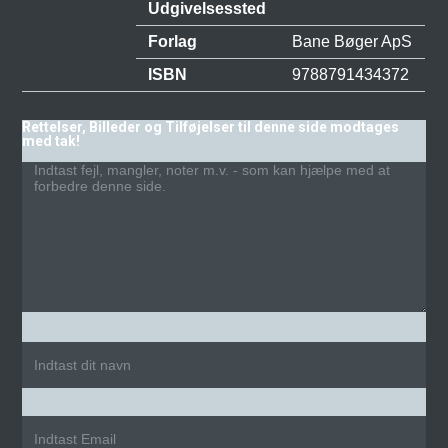
Udgivelsessted
Forlag
Bane Bøger ApS
ISBN
9788791434372
Rettelser, Billeder og Tilføjelser til denne side modtages
med tak!