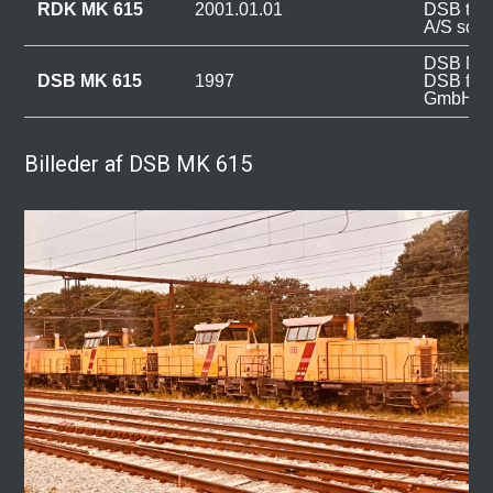
RDK MK 615
2001.01.01
DSB til 
A/S som
DSB MK 6
DSB MK 615
1997
DSB fra 
GmbH.
Billeder af DSB MK 615