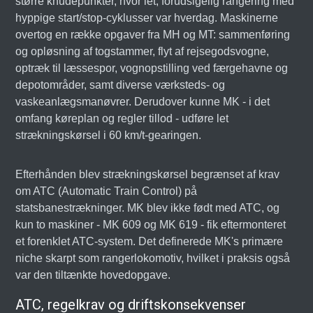
større knudepunkter, hvor let, forudsigelig rangering med
hyppige start/stop-cyklusser var hverdag. Maskinerne
overtog en række opgaver fra MH og MT: sammenføring
og opløsning af togstammer, flyt af rejsegodsvogne,
optræk til læssespor, vognopstilling ved færgehavne og
depotområder, samt diverse værksteds- og
vaskeanlægsmanøvrer. Derudover kunne MK - i det
omfang køreplan og regler tillod - udføre let
strækningskørsel i 60 km/t-gearingen.
Efterhånden blev strækningskørsel begrænset af krav
om ATC (Automatic Train Control) på
statsbanestrækninger. MK blev ikke født med ATC, og
kun to maskiner - MK 609 og MK 619 - fik eftermonteret
et forenklet ATC-system. Det definerede MK's primære
niche skarpt som rangerlokomotiv, hvilket i praksis også
var den tiltænkte hovedopgave.
ATC, regelkrav og driftskonsekvenser