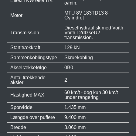
Effekt i KW eller HK
o/min.
MTU 8V 183TD13 8
Motor
Cylindret
Dieselhydraulisk med Voith
Transmission
Voith L2r4zseU2
transmission.
Start trækkraft
129 kN
Sammenkoblingstype
Skruekobling
Akselrækkefølge
0B0
Antal trækkende
2
aksler
60 km/t - dog kun 30 km/t
Hastighed MAX
under rangering
Sporvidde
1.435 mm
Længde over puffere
9.400 mm
Bredde
3.060 mm