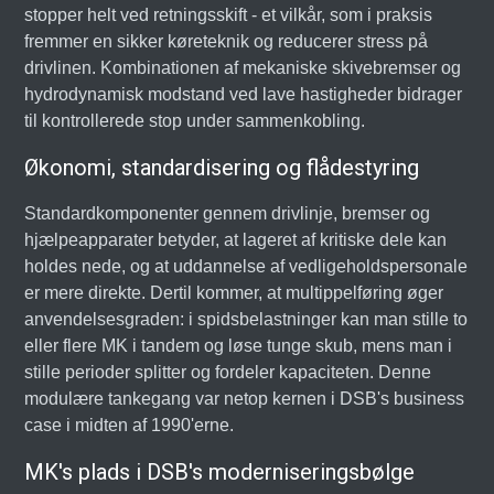
stopper helt ved retningsskift - et vilkår, som i praksis
fremmer en sikker køreteknik og reducerer stress på
drivlinen. Kombinationen af mekaniske skivebremser og
hydrodynamisk modstand ved lave hastigheder bidrager
til kontrollerede stop under sammenkobling.
Økonomi, standardisering og flådestyring
Standardkomponenter gennem drivlinje, bremser og
hjælpeapparater betyder, at lageret af kritiske dele kan
holdes nede, og at uddannelse af vedligeholdspersonale
er mere direkte. Dertil kommer, at multippelføring øger
anvendelsesgraden: i spidsbelastninger kan man stille to
eller flere MK i tandem og løse tunge skub, mens man i
stille perioder splitter og fordeler kapaciteten. Denne
modulære tankegang var netop kernen i DSB's business
case i midten af 1990'erne.
MK's plads i DSB's moderniseringsbølge