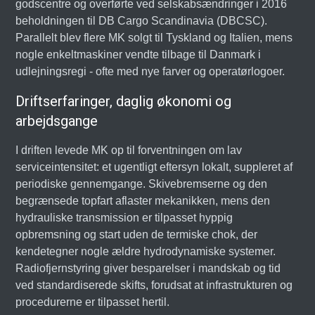
godscentre og overførte ved selskabsændringer i 2016
beholdningen til DB Cargo Scandinavia (DBCSC).
Parallelt blev flere MK solgt til Tyskland og Italien, mens
nogle enkeltmaskiner vendte tilbage til Danmark i
udlejningsregi - ofte med nye farver og operatørlogoer.
Driftserfaringer, daglig økonomi og
arbejdsgange
I driften levede MK op til forventningen om lav
serviceintensitet: et ugentligt eftersyn lokalt, suppleret af
periodiske gennemgange. Skivebremserne og den
begrænsede topfart aflaster mekanikken, mens den
hydrauliske transmission er tilpasset hyppig
opbremsning og start uden de termiske chok, der
kendetegner nogle ældre hydrodynamiske systemer.
Radiofjernstyring giver besparelser i mandskab og tid
ved standardiserede skifts, forudsat at infrastrukturen og
procedurerne er tilpasset hertil.