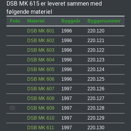
DSB MK 615 er leveret sammen med
følgende materiel
Foto
Materiel
Byggeår
Byggenummer
S
DSB MK 601
1996
220.120
S
DSB MK 602
1996
220.121
S
DSB MK 603
1996
220.122
S
DSB MK 604
1996
220.123
S
DSB MK 605
1996
220.124
S
DSB MK 606
1996
220.125
S
DSB MK 607
1997
220.126
S
DSB MK 608
1997
220.127
S
DSB MK 609
1997
220.128
I
DSB MK 610
1997
220.129
S
DSB MK 611
1997
220.130
S