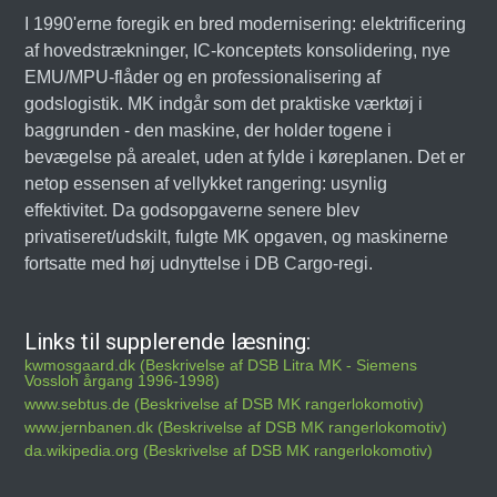
I 1990'erne foregik en bred modernisering: elektrificering
af hovedstrækninger, IC-konceptets konsolidering, nye
EMU/MPU-flåder og en professionalisering af
godslogistik. MK indgår som det praktiske værktøj i
baggrunden - den maskine, der holder togene i
bevægelse på arealet, uden at fylde i køreplanen. Det er
netop essensen af vellykket rangering: usynlig
effektivitet. Da godsopgaverne senere blev
privatiseret/udskilt, fulgte MK opgaven, og maskinerne
fortsatte med høj udnyttelse i DB Cargo-regi.
Links til supplerende læsning:
kwmosgaard.dk (Beskrivelse af DSB Litra MK - Siemens
Vossloh årgang 1996-1998)
www.sebtus.de (Beskrivelse af DSB MK rangerlokomotiv)
www.jernbanen.dk (Beskrivelse af DSB MK rangerlokomotiv)
da.wikipedia.org (Beskrivelse af DSB MK rangerlokomotiv)