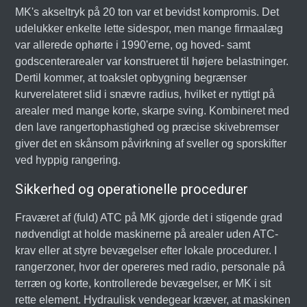
MK's akseltryk på 20 ton var et bevidst kompromis. Det
udelukker enkelte lette sidespor, men mange firmaalæg
var allerede ophørte i 1990'erne, og hoved- samt
godscenterarealer var konstrueret til højere belastninger.
Dertil kommer, at toakslet opbygning begrænser
kurverelateret slid i snævre radius, hvilket er nyttigt på
arealer med mange korte, skarpe sving. Kombineret med
den lave rangertophastighed og præcise skivebremser
giver det en skånsom påvirkning af sveller og sporskifter
ved hyppig rangering.
Sikkerhed og operationelle procedurer
Fraværet af (fuld) ATC på MK gjorde det i stigende grad
nødvendigt at holde maskinerne på arealer uden ATC-
krav eller at styre bevægelser efter lokale procedurer. I
rangerzoner, hvor der opereres med radio, personale på
terræn og korte, kontrollerede bevægelser, er MK i sit
rette element. Hydraulisk vendegear kræver, at maskinen