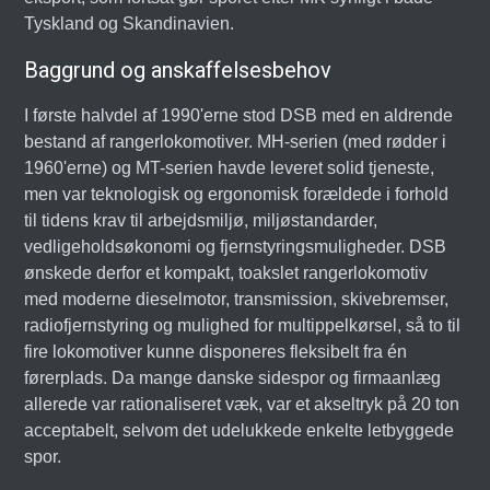
Tyskland og Skandinavien.
Baggrund og anskaffelsesbehov
I første halvdel af 1990'erne stod DSB med en aldrende
bestand af rangerlokomotiver. MH-serien (med rødder i
1960'erne) og MT-serien havde leveret solid tjeneste,
men var teknologisk og ergonomisk forældede i forhold
til tidens krav til arbejdsmiljø, miljøstandarder,
vedligeholdsøkonomi og fjernstyringsmuligheder. DSB
ønskede derfor et kompakt, toakslet rangerlokomotiv
med moderne dieselmotor, transmission, skivebremser,
radiofjernstyring og mulighed for multippelkørsel, så to til
fire lokomotiver kunne disponeres fleksibelt fra én
førerplads. Da mange danske sidespor og firmaanlæg
allerede var rationaliseret væk, var et akseltryk på 20 ton
acceptabelt, selvom det udelukkede enkelte letbyggede
spor.