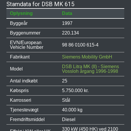
Stamdata for DSB MK 615
Oplysning
Data
Byggeår
1997
Byggenummer
220.134
EVN/European
98 86 0100 615-4
Vehicle Number
Fabrikant
Siemens Mobility GmbH
DSB Litra MK (II) - Siemens
Model
Vossloh årgang 1996-1998
Antal indkøbt
25
Købspris
5.750.000 kr.
Karrosseri
Stål
Tjenestevægt
40.000 kg
Fremdriftsmiddel
Diesel
330 kW (450 HK) ved 2100