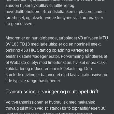
snuden huser tryklufttavle, lufttørrer og
hovedluftbeholdere. Brændstoftanken er placeret under
førerhuset, og akseldrevene forsynes via kardanaksler
fra gearkassen.
Motoren er en hurtigløbende, turboladet V8 af typen MTU
8V 183 TD13 med ladeluftkøler og en nominell effekt
omkring 450 HK. Start og opladning varetages af
elektrisk starter/ladegenerator. Forvarmning håndteres af
et Webasto-oliefyr med timerfunktion, hvilket er praktisk i
koldstarter og reducerer termisk belastning. Den
samlede drivline er balanceret mod lavt vibrationsniveau
i de typiske rangerhastigheder.
Transmission, gearinger og multippel drift
Voith-transmissionen er hydraulisk med mekanisk
trinvalg (skift kun ved stilstand) for to tophastigheder: 30