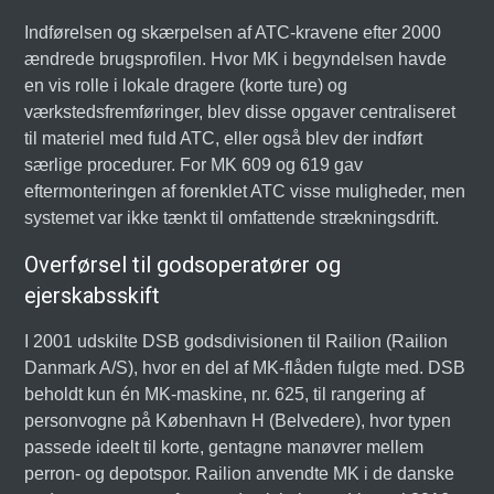
Indførelsen og skærpelsen af ATC-kravene efter 2000
ændrede brugsprofilen. Hvor MK i begyndelsen havde
en vis rolle i lokale dragere (korte ture) og
værkstedsfremføringer, blev disse opgaver centraliseret
til materiel med fuld ATC, eller også blev der indført
særlige procedurer. For MK 609 og 619 gav
eftermonteringen af forenklet ATC visse muligheder, men
systemet var ikke tænkt til omfattende strækningsdrift.
Overførsel til godsoperatører og
ejerskabsskift
I 2001 udskilte DSB godsdivisionen til Railion (Railion
Danmark A/S), hvor en del af MK-flåden fulgte med. DSB
beholdt kun én MK-maskine, nr. 625, til rangering af
personvogne på København H (Belvedere), hvor typen
passede ideelt til korte, gentagne manøvrer mellem
perron- og depotspor. Railion anvendte MK i de danske