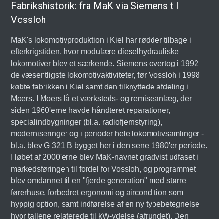
Fabrikshistorik: fra MaK via Siemens til
Vossloh
MaK's lokomotivproduktion i Kiel har rødder tilbage i
efterkrigstiden, hvor modulære dieselhydrauliske
lokomotiver blev et særkende. Siemens overtog i 1992
de væsentligste lokomotivaktiviteter, før Vossloh i 1998
købte fabrikken i Kiel samt den tilknyttede afdeling i
Moers. I Moers lå et værksteds- og remiseanlæg, der
siden 1960'erne havde håndteret reparationer,
specialindbygninger (bl.a. radiofjernstyring),
moderniseringer og i perioder hele lokomotivsamlinger -
bl.a. blev G 321 B bygget her i den sene 1980'er periode.
I løbet af 2000'erne blev MaK-navnet gradvist udfaset i
markedsføringen til fordel for Vossloh, og programmet
blev omdannet til en "fjerde generation" med større
førerhuse, forbedret ergonomi og aircondition som
hyppig option, samt indførelse af en ny typebetegnelse
hvor tallene relaterede til kW-ydelse (afrundet). Den