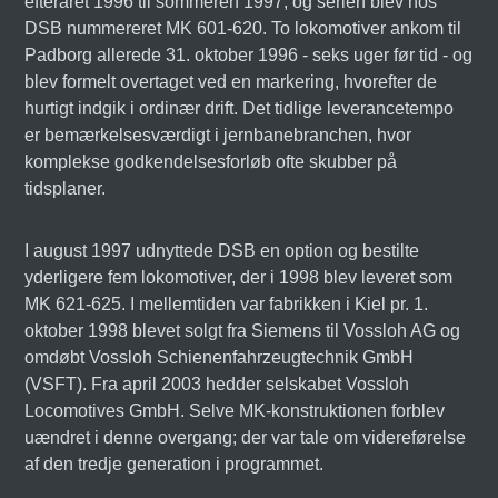
efteråret 1996 til sommeren 1997, og serien blev hos
DSB nummereret MK 601-620. To lokomotiver ankom til
Padborg allerede 31. oktober 1996 - seks uger før tid - og
blev formelt overtaget ved en markering, hvorefter de
hurtigt indgik i ordinær drift. Det tidlige leverancetempo
er bemærkelsesværdigt i jernbanebranchen, hvor
komplekse godkendelsesforløb ofte skubber på
tidsplaner.
I august 1997 udnyttede DSB en option og bestilte
yderligere fem lokomotiver, der i 1998 blev leveret som
MK 621-625. I mellemtiden var fabrikken i Kiel pr. 1.
oktober 1998 blevet solgt fra Siemens til Vossloh AG og
omdøbt Vossloh Schienenfahrzeugtechnik GmbH
(VSFT). Fra april 2003 hedder selskabet Vossloh
Locomotives GmbH. Selve MK-konstruktionen forblev
uændret i denne overgang; der var tale om videreførelse
af den tredje generation i programmet.