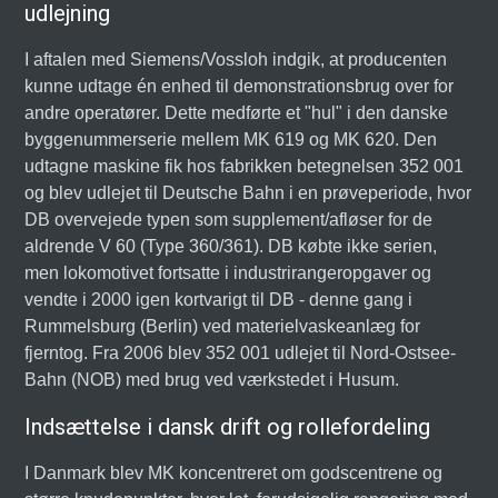
udlejning
I aftalen med Siemens/Vossloh indgik, at producenten
kunne udtage én enhed til demonstrationsbrug over for
andre operatører. Dette medførte et "hul" i den danske
byggenummerserie mellem MK 619 og MK 620. Den
udtagne maskine fik hos fabrikken betegnelsen 352 001
og blev udlejet til Deutsche Bahn i en prøveperiode, hvor
DB overvejede typen som supplement/afløser for de
aldrende V 60 (Type 360/361). DB købte ikke serien,
men lokomotivet fortsatte i industrirangeropgaver og
vendte i 2000 igen kortvarigt til DB - denne gang i
Rummelsburg (Berlin) ved materielvaskeanlæg for
fjerntog. Fra 2006 blev 352 001 udlejet til Nord-Ostsee-
Bahn (NOB) med brug ved værkstedet i Husum.
Indsættelse i dansk drift og rollefordeling
I Danmark blev MK koncentreret om godscentrene og