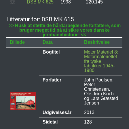
DSB MK 625
1998
220.145
I
Litteratur for: DSB MK 615
>> Husk at støtte de hårdarbejdende forfattere, som
bruger meget tid på at sikre vores danske
jernbanehistorie. <<
Billede
Data
Beskrivelse
Bogtitel
Motor Materiel 8:
Motormateriellet
fra tyske
fabrikker 1945-
1980.
Forfatter
John Poulsen,
Peter
Christensen,
Ole-Jørn Koch
og Lars Græsted
Jensen
Udgivelsesår
2013
Sidetal
128