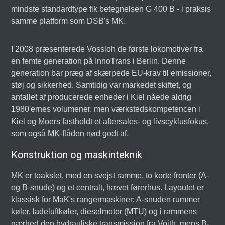
mindste standardtype fik betegnelsen G 400 B - i praksis
samme platform som DSB's MK.
I 2008 præsenterede Vossloh de første lokomotiver fra
en femte generation på InnoTrans i Berlin. Denne
generation bar præg af skærpede EU-krav til emissioner,
støj og sikkerhed. Samtidig var markedet skiftet, og
antallet af producerede enheder i Kiel nåede aldrig
1980'ernes volumener, men værkstedskompetencen i
Kiel og Moers fastholdt et aftersales- og livscyklusfokus,
som også MK-flåden nød godt af.
Konstruktion og maskinteknik
MK er toakslet, med en svejst ramme, to korte fronter (A-
og B-snude) og et centralt, hævet førerhus. Layoutet er
klassisk for MaK's rangermaskiner: A-snuden rummer
køler, ladeluftkøler, dieselmotor (MTU) og i rammens
nærhed den hydrauliske transmission fra Voith, mens B-