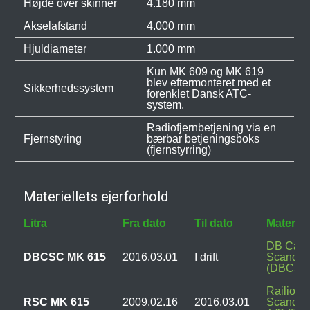
Højde over skinner
4.180 mm
Akselafstand
4.000 mm
Hjuldiameter
1.000 mm
Kun MK 609 og MK 619
blev eftermonteret med et
Sikkerhedssystem
forenklet Dansk ATC-
system.
Radiofjernbetjening via en
Fjernstyring
bærbar betjeningsboks
(fjernstyrring)
Materiellets ejerforhold
Litra
Fra dato
Til dato
Materiel
DB Carg
DBCSC MK 615
2016.03.01
I drift
Scandin
(DBCSC
Railion
RSC MK 615
2009.02.16
2016.03.01
Scandin