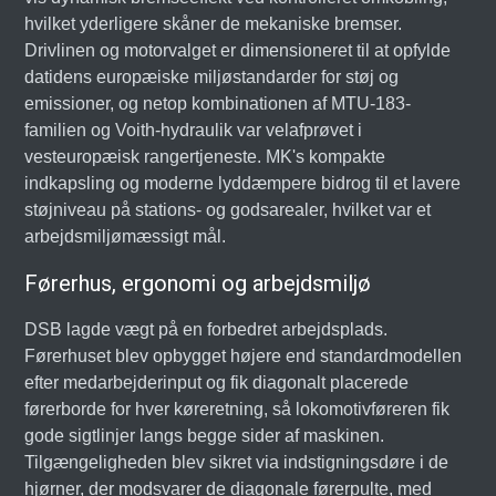
hvilket yderligere skåner de mekaniske bremser.
Drivlinen og motorvalget er dimensioneret til at opfylde
datidens europæiske miljøstandarder for støj og
emissioner, og netop kombinationen af MTU-183-
familien og Voith-hydraulik var velafprøvet i
vesteuropæisk rangertjeneste. MK's kompakte
indkapsling og moderne lyddæmpere bidrog til et lavere
støjniveau på stations- og godsarealer, hvilket var et
arbejdsmiljømæssigt mål.
Førerhus, ergonomi og arbejdsmiljø
DSB lagde vægt på en forbedret arbejdsplads.
Førerhuset blev opbygget højere end standardmodellen
efter medarbejderinput og fik diagonalt placerede
førerborde for hver køreretning, så lokomotivføreren fik
gode sigtlinjer langs begge sider af maskinen.
Tilgængeligheden blev sikret via indstigningsdøre i de
hjørner, der modsvarer de diagonale førerpulte, med