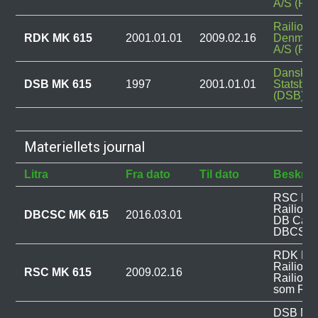
A/S (RS
Railion
RDK MK 615
2001.01.01
2009.02.16
Denmar
A/S (RD
Danske
DSB MK 615
1997
2001.01.01
Statsban
(DSB)
Materiellets journal
Litra
Fra dato
Til dato
Beskriv
RSC MK 6
Railion 
DBCSC MK 615
2016.03.01
DB Carg
DBCSC 
RDK MK 6
Railion 
RSC MK 615
2009.02.16
Railion 
som RSC
DSB MK 6