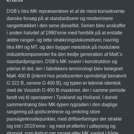
DSB's litra MK repræsenterer et af de mest konsekvente
danske forsøg på at standardisere og modernisere
rangertrækket i den sene dieseltid. Serien blev anskaffet
i anden halvdel af 1990'erne med henblik på at erstatte
ældre ranger- og lette strækningslokomotiver, navnlig
litra MH og MT, og den bygger metodisk på modulære
industrikomponenter fra den tredje generation af MaK's
standardprogram. DSB's MK svarer i konstruktion og
ydelse til det, der i fabrikkens terminologi blev betegnet
MaK 400 B (internt hos producenten oprindeligt benævnt
G 322 B, senere G 400 B), og typen er teknisk identisk
med de Vossloh G 400 B-maskiner, der i samme periode
fandt vej til operatører i Tyskland og Holland. I dansk
sammenhæng blev MK-typen rygraden i den daglige
rangering på godscentrene og omkring store
passagerknudepunkter, med driftserfaringer der strakte
sig ind i 2010'erne - og med et efterliv i udlejning og
eksport, som fortsat gør sporet efter MK synligt i både