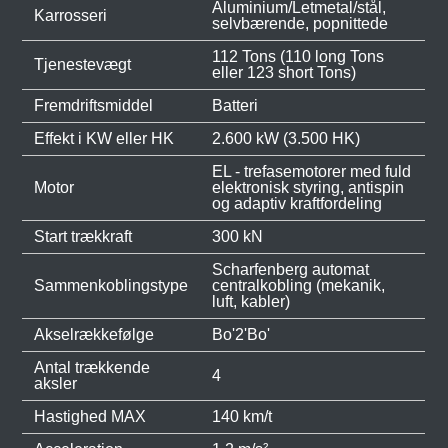
Aluminium/Letmetal/stål,
Karrosseri
selvbærende, popnittede
112 Tons (110 long Tons
Tjenestevægt
eller 123 short Tons)
Fremdriftsmiddel
Batteri
Effekt i KW eller HK
2.600 kW (3.500 HK)
EL - trefasemotorer med fuld
Motor
elektronisk styring, antispin
og adaptiv kraftfordeling
Start trækkraft
300 kN
Scharfenberg automat
Sammenkoblingstype
centralkobling (mekanik,
luft, kabler)
Akselrækkefølge
Bo'2'Bo'
Antal trækkende
4
aksler
Hastighed MAX
140 km/t