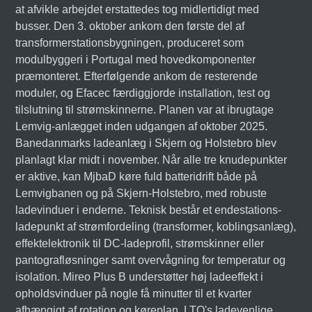
at afvikle arbejdet erstattedes tog midlertidigt med
busser. Den 3. oktober ankom den første del af
transformerstationsbygningen, produceret som
modulbyggeri i Portugal med hovedkomponenter
præmonteret. Efterfølgende ankom de resterende
moduler, og Efacec færdiggjorde installation, test og
tilslutning til strømskinnerne. Planen var at ibrugtage
Lemvig-anlægget inden udgangen af oktober 2025.
Banedanmarks ladeanlæg i Skjern og Holstebro blev
planlagt klar midt i november. Når alle tre knudepunkter
er aktive, kan MjbaD køre fuld batteridrift både på
Lemvigbanen og på Skjern-Holstebro, med robuste
ladevinduer i enderne. Teknisk består et endestations-
ladepunkt af strømfordeling (transformer, koblingsanlæg),
effektelektronik til DC-ladeprofil, strømskinner eller
pantografløsninger samt overvågning for temperatur og
isolation. Mireo Plus B understøtter høj ladeeffekt i
opholdsvinduer på nogle få minutter til et kvarter
afhængigt af rotation og køreplan. LTO's ladevenlige