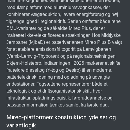
mainline-segmentet. Grundkonstruktionen er en leddelt,
modulær platform med aluminiumsvognkasser, der
kombinerer vægtreduktion, lavere energiforbrug og høj
tilgængelighed i regionaldrift. Serien omfatter både rene
EMU-varianter og de såkaldte Mireo Plus, der er
målrettet ikke-elektrificerede strækninger. Hos Midtjyske
Jernbaner (MjbaD) er batterivarianten Mireo Plus B valgt
for at etablere emissionsfri togdrift på Lemvigbanen
(Vemb-Lemvig-Thyborøn) og på regionalstrækningen
Skjern-Holstebro. Indfasningen i 2025 markerer et skifte
fra ældre dieseltog (Y-tog og Desiro) til en moderne,
batterielektrisk løsning med opladning på udvalgte
endestationer. Togsættene repræsenterer både et
teknologisk og et driftsorganisatorisk skift, hvor
infrastruktur, opladningslogistik, føreruddannelse og
passagerinformation tænkes samlet fra første dag.
Mireo-platformen: konstruktion, ydelser og
variantlogik