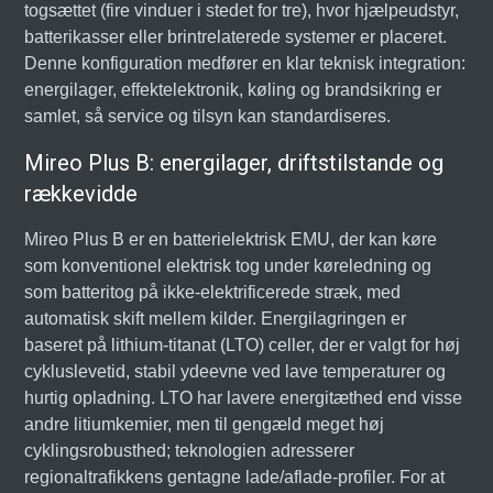
togsættet (fire vinduer i stedet for tre), hvor hjælpeudstyr,
batterikasser eller brintrelaterede systemer er placeret.
Denne konfiguration medfører en klar teknisk integration:
energilager, effektelektronik, køling og brandsikring er
samlet, så service og tilsyn kan standardiseres.
Mireo Plus B: energilager, driftstilstande og
rækkevidde
Mireo Plus B er en batterielektrisk EMU, der kan køre
som konventionel elektrisk tog under køreledning og
som batteritog på ikke-elektrificerede stræk, med
automatisk skift mellem kilder. Energilagringen er
baseret på lithium-titanat (LTO) celler, der er valgt for høj
cykluslevetid, stabil ydeevne ved lave temperaturer og
hurtig opladning. LTO har lavere energitæthed end visse
andre litiumkemier, men til gengæld meget høj
cyklingsrobusthed; teknologien adresserer
regionaltrafikkens gentagne lade/aflade-profiler. For at