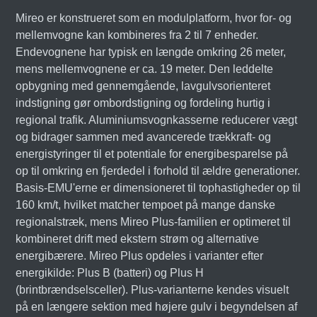
Mireo er konstrueret som en modulplatform, hvor for- og
mellemvogne kan kombineres fra 2 til 7 enheder.
Endevognene har typisk en længde omkring 26 meter,
mens mellemvognene er ca. 19 meter. Den leddelte
opbygning med gennemgående, lavgulvsorienteret
indstigning gør ombordstigning og fordeling hurtig i
regional trafik. Aluminiumsvognkasserne reducerer vægt
og bidrager sammen med avancerede trækkraft- og
energistyringer til et potentiale for energibesparelse på
op til omkring en fjerdedel i forhold til ældre generationer.
Basis-EMU'erne er dimensioneret til tophastigheder op til
160 km/t, hvilket matcher tempoet på mange danske
regionalstræk, mens Mireo Plus-familien er optimeret til
kombineret drift med ekstern strøm og alternative
energibærere. Mireo Plus opdeles i varianter efter
energikilde: Plus B (batteri) og Plus H
(brintbrændselsceller). Plus-varianterne kendes visuelt
på en længere sektion med højere gulv i begyndelsen af