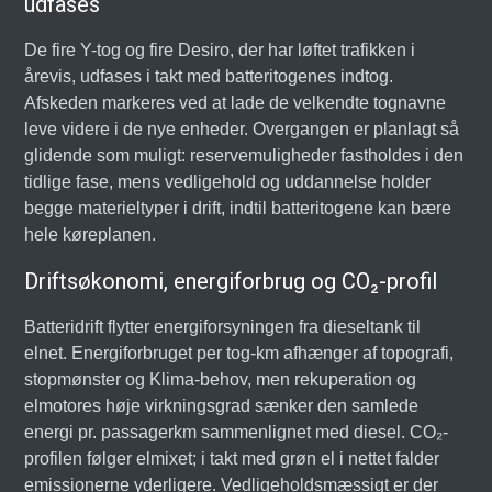
udfases
De fire Y-tog og fire Desiro, der har løftet trafikken i
årevis, udfases i takt med batteritogenes indtog.
Afskeden markeres ved at lade de velkendte tognavne
leve videre i de nye enheder. Overgangen er planlagt så
glidende som muligt: reservemuligheder fastholdes i den
tidlige fase, mens vedligehold og uddannelse holder
begge materieltyper i drift, indtil batteritogene kan bære
hele køreplanen.
Driftsøkonomi, energiforbrug og CO₂-profil
Batteridrift flytter energiforsyningen fra dieseltank til
elnet. Energiforbruget per tog-km afhænger af topografi,
stopmønster og Klima-behov, men rekuperation og
elmotores høje virkningsgrad sænker den samlede
energi pr. passagerkm sammenlignet med diesel. CO₂-
profilen følger elmixet; i takt med grøn el i nettet falder
emissionerne yderligere. Vedligeholdsmæssigt er der