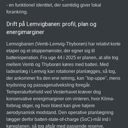
- en funktionel identitet, der samtidig giver lokal
forankring.
Drift på Lemvigbanen: profil, plan og
energimarginer
Lemvigbanen (Vemb-Lemvig-Thyborøn) har relativt korte
etaper og et stoppemønster, der egner sig til
batterioperation. Fra uge 44 i 2025 er planen, at alle tog
mellem Vemb og Thyborøn køres med batteri. Med
ladeanlæg i Lemvig kan rotationer planlægges, så tog,
der ankommer fra den ene retning, kan "top-uppe", mens
krydsning og passagerudveksling foregår.
Temperaturforhold ved Vesterhavet kræver dog
konservative energimarginer om vinteren, hvor Klima-
forbrug stiger, og hvor blæst kan give højere
aerodynamisk modstand. Den operative planlægning
lægger derfor batteri-state-of-charge (SoC)-mål ind i
køreplanen, så tog afgår med passende reserve.