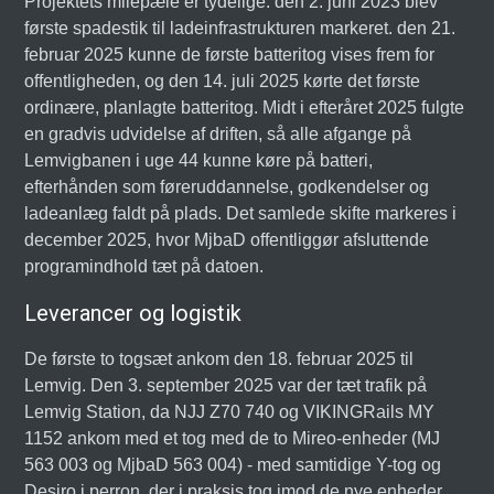
Projektets milepæle er tydelige: den 2. juni 2023 blev
første spadestik til ladeinfrastrukturen markeret. den 21.
februar 2025 kunne de første batteritog vises frem for
offentligheden, og den 14. juli 2025 kørte det første
ordinære, planlagte batteritog. Midt i efteråret 2025 fulgte
en gradvis udvidelse af driften, så alle afgange på
Lemvigbanen i uge 44 kunne køre på batteri,
efterhånden som føreruddannelse, godkendelser og
ladeanlæg faldt på plads. Det samlede skifte markeres i
december 2025, hvor MjbaD offentliggør afsluttende
programindhold tæt på datoen.
Leverancer og logistik
De første to togsæt ankom den 18. februar 2025 til
Lemvig. Den 3. september 2025 var der tæt trafik på
Lemvig Station, da NJJ Z70 740 og VIKINGRails MY
1152 ankom med et tog med de to Mireo-enheder (MJ
563 003 og MjbaD 563 004) - med samtidige Y-tog og
Desiro i perron, der i praksis tog imod de nye enheder.