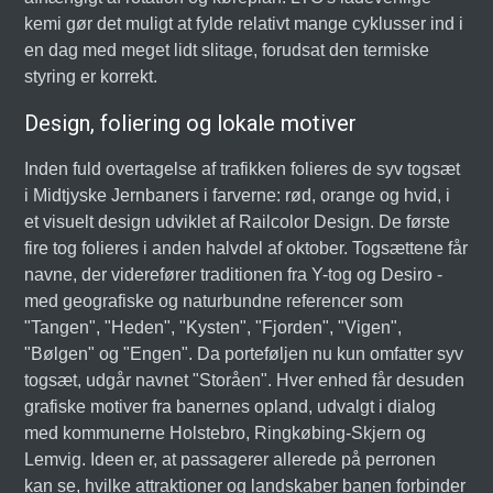
kemi gør det muligt at fylde relativt mange cyklusser ind i
en dag med meget lidt slitage, forudsat den termiske
styring er korrekt.
Design, foliering og lokale motiver
Inden fuld overtagelse af trafikken folieres de syv togsæt
i Midtjyske Jernbaners i farverne: rød, orange og hvid, i
et visuelt design udviklet af Railcolor Design. De første
fire tog folieres i anden halvdel af oktober. Togsættene får
navne, der viderefører traditionen fra Y-tog og Desiro -
med geografiske og naturbundne referencer som
"Tangen", "Heden", "Kysten", "Fjorden", "Vigen",
"Bølgen" og "Engen". Da porteføljen nu kun omfatter syv
togsæt, udgår navnet "Storåen". Hver enhed får desuden
grafiske motiver fra banernes opland, udvalgt i dialog
med kommunerne Holstebro, Ringkøbing-Skjern og
Lemvig. Ideen er, at passagerer allerede på perronen
kan se, hvilke attraktioner og landskaber banen forbinder