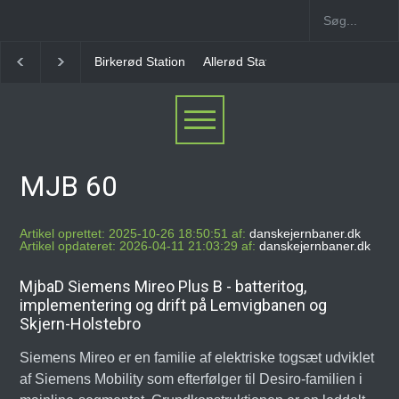
rkerød Station
Allerød Station
Favrholm Station
Hillerød Lokal S
MJB 60
Artikel oprettet: 2025-10-26 18:50:51 af:
danskejernbaner.dk
Artikel opdateret: 2026-04-11 21:03:29 af:
danskejernbaner.dk
MjbaD Siemens Mireo Plus B - batteritog,
implementering og drift på Lemvigbanen og
Skjern-Holstebro
Siemens Mireo er en familie af elektriske togsæt udviklet
af Siemens Mobility som efterfølger til Desiro-familien i