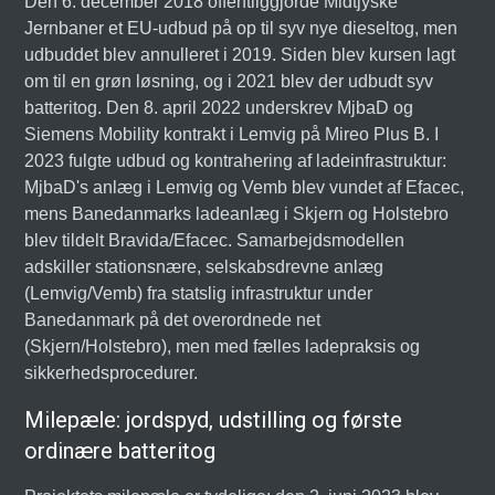
Den 6. december 2018 offentliggjorde Midtjyske
Jernbaner et EU-udbud på op til syv nye dieseltog, men
udbuddet blev annulleret i 2019. Siden blev kursen lagt
om til en grøn løsning, og i 2021 blev der udbudt syv
batteritog. Den 8. april 2022 underskrev MjbaD og
Siemens Mobility kontrakt i Lemvig på Mireo Plus B. I
2023 fulgte udbud og kontrahering af ladeinfrastruktur:
MjbaD's anlæg i Lemvig og Vemb blev vundet af Efacec,
mens Banedanmarks ladeanlæg i Skjern og Holstebro
blev tildelt Bravida/Efacec. Samarbejdsmodellen
adskiller stationsnære, selskabsdrevne anlæg
(Lemvig/Vemb) fra statslig infrastruktur under
Banedanmark på det overordnede net
(Skjern/Holstebro), men med fælles ladepraksis og
sikkerhedsprocedurer.
Milepæle: jordspyd, udstilling og første
ordinære batteritog