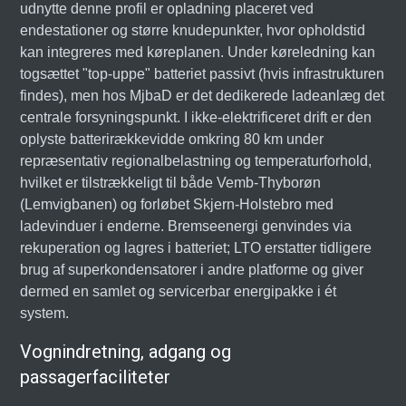
udnytte denne profil er opladning placeret ved
endestationer og større knudepunkter, hvor opholdstid
kan integreres med køreplanen. Under køreledning kan
togsættet "top-uppe" batteriet passivt (hvis infrastrukturen
findes), men hos MjbaD er det dedikerede ladeanlæg det
centrale forsyningspunkt. I ikke-elektrificeret drift er den
oplyste batterirækkevidde omkring 80 km under
repræsentativ regionalbelastning og temperaturforhold,
hvilket er tilstrækkeligt til både Vemb-Thyborøn
(Lemvigbanen) og forløbet Skjern-Holstebro med
ladevinduer i enderne. Bremseenergi genvindes via
rekuperation og lagres i batteriet; LTO erstatter tidligere
brug af superkondensatorer i andre platforme og giver
dermed en samlet og servicerbar energipakke i ét
system.
Vognindretning, adgang og
passagerfaciliteter