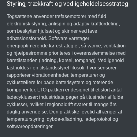
Styring, trækkraft og vedligeholdelsesstrategi
Togsættene anvender trefasemotorer med fuld
elektronisk styring, antispin og adaptiv kraftfordeling,
som beskytter hjulsæt og skinner ved lave
adhæsionsforhold. Software varetager
energioptimerende kørestrategier, så varme, ventilation
og hjælpestrømme prioriteres i overensstemmelse med
køretilstanden (ladning, kørsel, tomgang). Vedligehold
fastholdes i en tilstandsstyret filosofi, hvor sensorer
rapporterer vibrationenheder, temperaturer og
cyklustællere for både batterisystem og roterende
komponenter. LTO-pakken er designet til et stort antal
ladecyklusser; industridata peger på titusinder af fulde
cyklusser, hvilket i regionaldrift svarer til mange års
daglig anvendelse. Den praktiske levetid afhænger af
temperaturstyring, dybde-afladning, ladeprotokol og
softwareopdateringer.