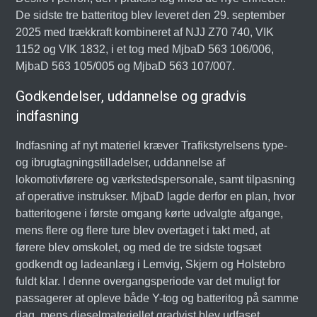
De sidste tre batteritog blev leveret den 29. september
2025 med trækkraft kombineret af NJJ Z70 740, VIK
1152 og VIK 1832, i et tog med MjbaD 563 106/006,
MjbaD 563 105/005 og MjbaD 563 107/007.
Godkendelser, uddannelse og gradvis
indfasning
Indfasning af nyt materiel kræver Trafikstyrelsens type-
og ibrugtagningstilladelser, uddannelse af
lokomotivførere og værkstedspersonale, samt tilpasning
af operative instrukser. MjbaD lagde derfor en plan, hvor
batteritogene i første omgang kørte udvalgte afgange,
mens flere og flere ture blev overtaget i takt med, at
førere blev omskolet, og med de tre sidste togsæt
godkendt og ladeanlæg i Lemvig, Skjern og Holstebro
fuldt klar. I denne overgangsperiode var det muligt for
passagerer at opleve både Y-tog og batteritog på samme
dag, mens dieselmateriellet gradvist blev udfaset.