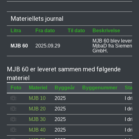
Materiellets journal
Litra
Fra dato
Til dato
Beskrivelse
MJB 60 blev leveret ti
MJB 60
2025.09.29
MjbaD fra Siemens M
GmbH.
MJB 60 er leveret sammen med følgende
materiel
Foto
Materiel
Byggeår
Byggenummer
Status
MJB 10
2025
I drif
MJB 20
2025
I drif
MJB 30
2025
I drif
MJB 40
2025
I drif