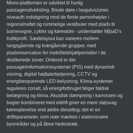
Mireo-platformen er udviklet til hurtig
passagerudveksling. Brede døre i lavgulvszoner,
niveaufri indstigning mod de fleste perronhøjder i
regionalnettet og rummelige vestibuler med plads til
barnevogne, cykler og kørestole - understøtter MjbaD's
trafikprofil. Sædelayout kan varieres mellem
langsgående og tværgående grupper, med
pladsreservation for mobilitetshjælpemidler i de
dedikerede zoner. Ombord er der
passagerinformationssystemer (PIS) med dynamisk
visning, digital højttalerbetjening, CCTV og
energibesparende LED-belysning. Klima-systemet
reguleres zonalt, så energiforbruget følger faktisk
belægning og klima. Akustisk dæmpning i karrosseri og
bogier kombineret med eldrift giver en mere støjsvag
køreoplevelse end ældre dieseltog; det er en
driftsparameter, som især mærkes i stationsnære
byområder og på åbne hedestræk.