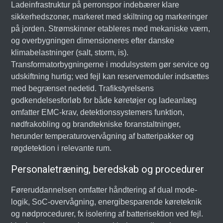
Ladeinfrastruktur på perronspor indebærer klare
sikkerhedszoner, markeret med skiltning og markeringer
på jorden. Strømskinner etableres med mekaniske værn,
og overbygningen dimensioneres efter danske
klimabelastninger (salt, storm, is).
Transformatorbygningerne i modulsystem gør service og
udskiftning hurtig; ved fejl kan reservemoduler indsættes
med begrænset nedetid. Trafikstyrelsens
godkendelsesforløb for både køretøjer og ladeanlæg
omfatter EMC-krav, detektionssystemers funktion,
nødfrakobling og brandtekniske foranstaltninger,
herunder temperaturovervågning af batteripakker og
røgdetektion i relevante rum.
Personaletræning, beredskab og procedurer
Føreruddannelsen omfatter håndtering af dual mode-
logik, SoC-overvågning, energibesparende køreteknik
og nødprocedurer, fx isolering af batterisektion ved fejl.