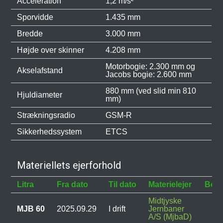
Acceleration
1,2 m/s²
Sporvidde
1.435 mm
Bredde
3.000 mm
Højde over skinner
4.208 mm
Motorbogie: 2.300 mm og
Akselafstand
Jacobs bogie: 2.600 mm
880 mm (ved slid min 810
Hjuldiameter
mm)
Strækningsradio
GSM-R
Sikkerhedssystem
ETCS
Materiellets ejerforhold
Litra
Fra dato
Til dato
Materielejer
Besk
Midtjyske
MJB 60
2025.09.29
I drift
Jernbaner
A/S (MjbaD)