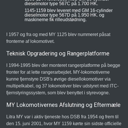
dieselmotor type 567C på 1.700 HK.
1145-1159 blev leveret med GM 16-cylinder
dieselmotor type 567D på 1.950 HK. og
maskinerne fik rilleudstødning.
I 1957 og fra og med MY 1125 blev nummeret påsat
fronterne af lokomotivet.
Teknisk Opgradering og Rangerplatforme
I 1994-1995 blev der monteret rangerplatforme på begge
fronter for at lette rangerarbejdet. MY-lokomotiverne
kunne fjernstyre DSB's øvrige diesellokomotiver via
multipelkabel, og 37 lokomotiver blev udstyret med ITC-
fjernstyringssystem, som blev benyttet i styrevogne.
MY Lokomotivernes Afslutning og Eftermæle
Litra MY var i aktiv tjeneste hos DSB fra 1954 og frem til
den 15. juni 2001, hvor MY 1159 kørte sin sidste officielle