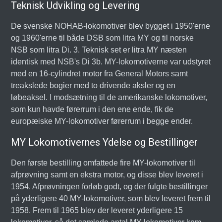
Teknisk Udvikling og Levering
De svenske NOHAB-lokomotiver blev bygget i 1950'erne
og 1960'erne til både DSB som litra MY og til norske
NSB som litra Di. 3. Teknisk set er litra MY næsten
identisk med NSB's Di 3b. MY-lokomotiverne var udstyret
med en 16-cylindret motor fra General Motors samt
treakslede bogier med to drivende aksler og en
løbeaksel. I modsætning til de amerikanske lokomotiver,
som kun havde førerrum i den ene ende, fik de
europæiske MY-lokomotiver førerrum i begge ender.
MY Lokomotivernes Ydelse og Bestillinger
Den første bestilling omfattede fire MY-lokomotiver til
afprøvning samt en ekstra motor, og disse blev leveret i
1954. Afprøvningen forløb godt, og der fulgte bestillinger
på yderligere 40 MY-lokomotiver, som blev leveret frem til
1958. Frem til 1965 blev der leveret yderligere 15