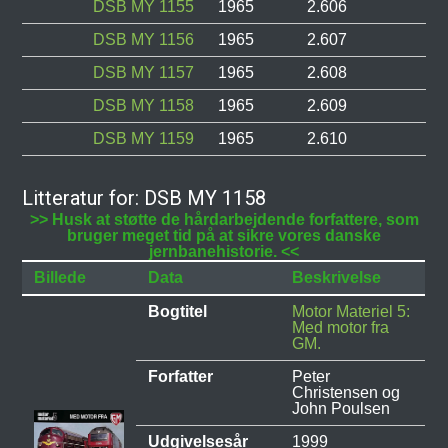
DSB MY 1155
1965
2.606
DSB MY 1156
1965
2.607
DSB MY 1157
1965
2.608
DSB MY 1158
1965
2.609
DSB MY 1159
1965
2.610
Litteratur for: DSB MY 1158
>> Husk at støtte de hårdarbejdende forfattere, som
bruger meget tid på at sikre vores danske
jernbanehistorie. <<
Billede
Data
Beskrivelse
Bogtitel
Motor Materiel 5:
Med motor fra
GM.
Forfatter
Peter
Christensen og
John Poulsen
Udgivelsesår
1999