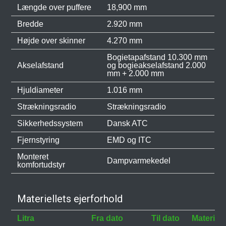
Længde over puffere
18,900 mm
Bredde
2.920 mm
Højde over skinner
4.270 mm
Bogietapafstand 10.300 mm
Akselafstand
og bogieakselafstand 2.000
mm + 2.000 mm
Hjuldiameter
1.016 mm
Strækningsradio
Strækningsradio
Sikkerhedssystem
Dansk ATC
Fjernstyring
EMD og ITC
Monteret
Dampvarmekedel
komfortudstyr
Materiellets ejerforhold
Litra
Fra dato
Til dato
Materiele