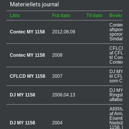
Materiellets journal
Litra
Fra dato
Til dato
Beskrive
Contec M
afsporet
Contec MY 1158
2012.08.09
sporomby
Sindal St
CFLCD MY
af CFL C
Contec MY 1158
2008
til Conte
Contec M
DJ MY 115
CFLCD MY 1158
2007
til CFL 
som CFL
DJ MY 115
DJ MY 1158
2006.04.13
Ringsted 
afløbsspo
ARRIVA M
af Arriva
Eisenbah
DJ MY 1158
2004
Niebüll
1158. NE