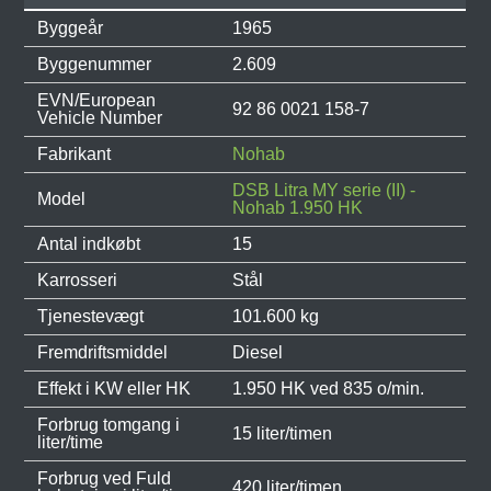
Byggeår
1965
Byggenummer
2.609
EVN/European
92 86 0021 158-7
Vehicle Number
Fabrikant
Nohab
DSB Litra MY serie (II) -
Model
Nohab 1.950 HK
Antal indkøbt
15
Karrosseri
Stål
Tjenestevægt
101.600 kg
Fremdriftsmiddel
Diesel
Effekt i KW eller HK
1.950 HK ved 835 o/min.
Forbrug tomgang i
15 liter/timen
liter/time
Forbrug ved Fuld
420 liter/timen