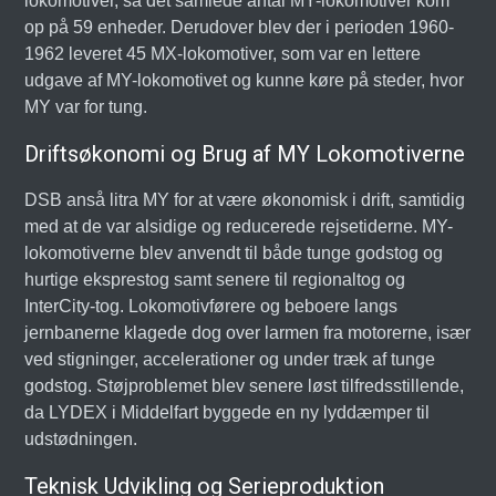
lokomotiver, så det samlede antal MY-lokomotiver kom
op på 59 enheder. Derudover blev der i perioden 1960-
1962 leveret 45 MX-lokomotiver, som var en lettere
udgave af MY-lokomotivet og kunne køre på steder, hvor
MY var for tung.
Driftsøkonomi og Brug af MY Lokomotiverne
DSB anså litra MY for at være økonomisk i drift, samtidig
med at de var alsidige og reducerede rejsetiderne. MY-
lokomotiverne blev anvendt til både tunge godstog og
hurtige eksprestog samt senere til regionaltog og
InterCity-tog. Lokomotivførere og beboere langs
jernbanerne klagede dog over larmen fra motorerne, især
ved stigninger, accelerationer og under træk af tunge
godstog. Støjproblemet blev senere løst tilfredsstillende,
da LYDEX i Middelfart byggede en ny lyddæmper til
udstødningen.
Teknisk Udvikling og Serieproduktion