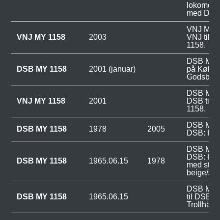
lokomotiv
med Dans
VNJ MY 11
VNJ MY 1158
2003
VNJ til 
1158.
DSB MY 1
DSB MY 1158
2001 (januar)
på Købe
Godsban
DSB MY 1
VNJ MY 1158
2001
DSB til 
1158.
DSB MY 1
DSB MY 1158
1978
2005
DSB: Rød
DSB MY 1
DSB: Rød
DSB MY 1158
1965.06.15
1978
med staff
beige/san
DSB MY 1
DSB MY 1158
1965.06.15
til DSB 
Trollhätta