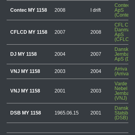
ContecRa
Contec MY 1158
2008
I drift
ApS
(Contec)
CFL Car
Danmark
CFLCD MY 1158
2007
2008
ApS
(CFLCD)
Dansk
DJ MY 1158
2004
2007
Jernbane
ApS (DJ)
Arriva
VNJ MY 1158
2003
2004
(Arriva)
Varde Nø
Nebel
VNJ MY 1158
2001
2003
Jernbane
(VNJ)
Danske
DSB MY 1158
1965.06.15
2001
Statsban
(DSB)