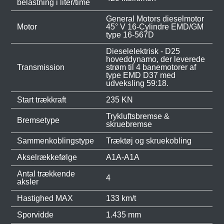
belastning i liter/time
General Motors dieselmotor
Motor
45° V 16-Cylindre EMD/GM
type 16-567D
Dieselelektrisk - D25
hoveddynamo, der leverede
Transmission
strøm til 4 banemotorer af
type EMD D37 med
udveksling 59:18.
Start trækkraft
235 KN
Trykluftsbremse &
Bremsetype
skruebremse
Sammenkoblingstype
Træktøj og skruekobling
Akselrækkefølge
A1A-A1A
Antal trækkende
4
aksler
Hastighed MAX
133 km/t
Sporvidde
1.435 mm