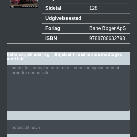
Sidetal
128
Udgivelsessted
Forlag
Bane Bøger ApS
ISBN
9788788632798
Rettelser, Billeder og Tilføjelser til denne side modtages
med tak!