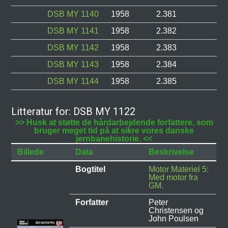
DSB MY 1140
1958
2.381
DSB MY 1141
1958
2.382
DSB MY 1142
1958
2.383
DSB MY 1143
1958
2.384
DSB MY 1144
1958
2.385
Litteratur for: DSB MY 1122
>> Husk at støtte de hårdarbejdende forfattere, som
bruger meget tid på at sikre vores danske
jernbanehistorie. <<
Billede
Data
Beskrivelse
Bogtitel
Motor Materiel 5:
Med motor fra
GM.
Forfatter
Peter
Christensen og
John Poulsen