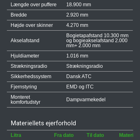
Længde over puffere
18.900 mm
Bredde
2.920 mm
Højde over skinner
4.270 mm
Bogietapafstand 10.300 mm
Akselafstand
og bogieakselafstand 2.000
mm+ 2.000 mm
Hjuldiameter
1.016 mm
Strækningsradio
Strækningsradio
Sikkerhedssystem
Dansk ATC
Fjernstyring
EMD og ITC
Monteret
Dampvarmekedel
komfortudstyr
Materiellets ejerforhold
Litra
Fra dato
Til dato
Materiele