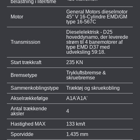
belastning i liter/time
General Motors dieselmotor
Motor
45° V 16-Cylindre EMD/GM
type 16-567C
Dieselelektrisk - D25
hoveddynamo, der leverede
Transmission
strøm til 4 banemotorer af
type EMD D37 med
udveksling 59:18.
Start trækkraft
235 KN
Trykluftsbremse &
Bremsetype
skruebremse
Sammenkoblingstype
Træktøj og skruekobling
Akselrækkefølge
A1A'A1A'
Antal trækkende
4
aksler
Hastighed MAX
133 km/t
Sporvidde
1.435 mm