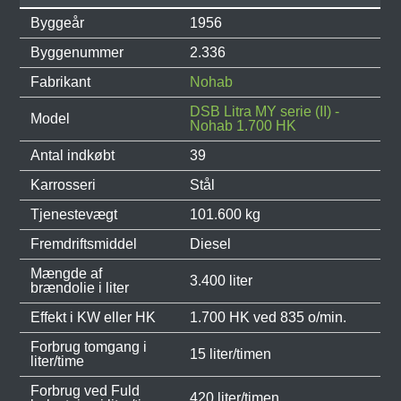
Byggeår
1956
Byggenummer
2.336
Fabrikant
Nohab
DSB Litra MY serie (II) -
Model
Nohab 1.700 HK
Antal indkøbt
39
Karrosseri
Stål
Tjenestevægt
101.600 kg
Fremdriftsmiddel
Diesel
Mængde af
3.400 liter
brændolie i liter
Effekt i KW eller HK
1.700 HK ved 835 o/min.
Forbrug tomgang i
15 liter/timen
liter/time
Forbrug ved Fuld
420 liter/timen