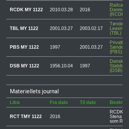
Railcare
RCDK MY 1122
2010.03.28
2016
Danmark
(RCDK)
Tønder 
TBL MY 1122
2001.03.27
2003.02.17
Leasing
(TBL)
Privatba
PBS MY 1122
1997
2001.03.27
Sønderjy
(PBS)
Danske
DSB MY 1122
1956.10.04
1997
Statsban
(DSB)
Materiellets journal
Litra
Fra dato
Til dato
Beskrive
RCDK 112
RCT TMY 1122
2016
Stena til
som RCT