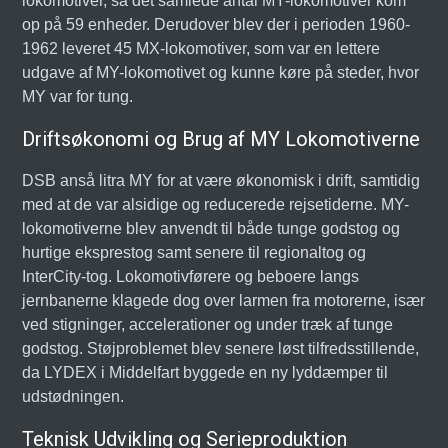
lokomotiver, så det samlede antal MY-lokomotiver kom
op på 59 enheder. Derudover blev der i perioden 1960-
1962 leveret 45 MX-lokomotiver, som var en lettere
udgave af MY-lokomotivet og kunne køre på steder, hvor
MY var for tung.
Driftsøkonomi og Brug af MY Lokomotiverne
DSB anså litra MY for at være økonomisk i drift, samtidig
med at de var alsidige og reducerede rejsetiderne. MY-
lokomotiverne blev anvendt til både tunge godstog og
hurtige eksprestog samt senere til regionaltog og
InterCity-tog. Lokomotivførere og beboere langs
jernbanerne klagede dog over larmen fra motorerne, især
ved stigninger, accelerationer og under træk af tunge
godstog. Støjproblemet blev senere løst tilfredsstillende,
da LYDEX i Middelfart byggede en ny lyddæmper til
udstødningen.
Teknisk Udvikling og Serieproduktion