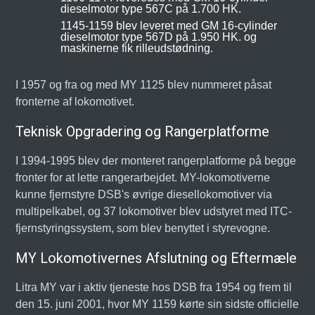
dieselmotor type 567C på 1.700 HK.
1145-1159 blev leveret med GM 16-cylinder
dieselmotor type 567D på 1.950 HK. og
maskinerne fik rilleudstødning.
I 1957 og fra og med MY 1125 blev nummeret påsat
fronterne af lokomotivet.
Teknisk Opgradering og Rangerplatforme
I 1994-1995 blev der monteret rangerplatforme på begge
fronter for at lette rangerarbejdet. MY-lokomotiverne
kunne fjernstyre DSB's øvrige diesellokomotiver via
multipelkabel, og 37 lokomotiver blev udstyret med ITC-
fjernstyringssystem, som blev benyttet i styrevogne.
MY Lokomotivernes Afslutning og Eftermæle
Litra MY var i aktiv tjeneste hos DSB fra 1954 og frem til
den 15. juni 2001, hvor MY 1159 kørte sin sidste officielle