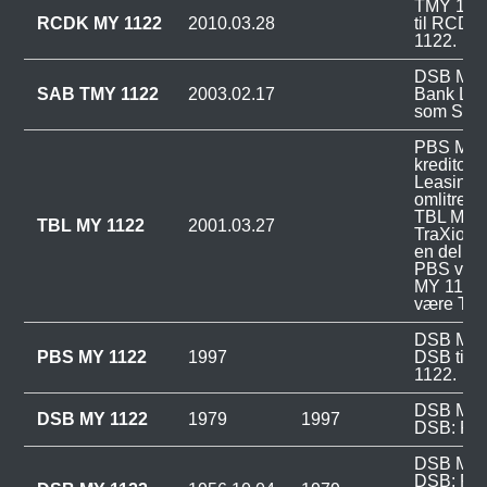
TMY 1122
RCDK MY 1122
2010.03.28
til RCD
1122.
DSB MY 1
SAB TMY 1122
2003.02.17
Bank Lea
som SAB
PBS MY 1
kreditor:
Leasing o
omlitrere
TBL MY 11
TBL MY 1122
2001.03.27
TraXion,
en del af
PBS var 
MY 1122 k
være TR
DSB MY 1
PBS MY 1122
1997
DSB til
1122.
DSB MY 1
DSB MY 1122
1979
1997
DSB: Rød
DSB MY 1
DSB: Rød