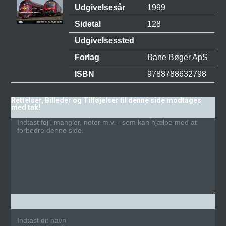
Udgivelsesår
1999
Sidetal
128
Udgivelsessted
Forlag
Bane Bøger ApS
ISBN
9788788632798
Rettelser, Billeder og Tilføjelser til denne side modtages
med tak!