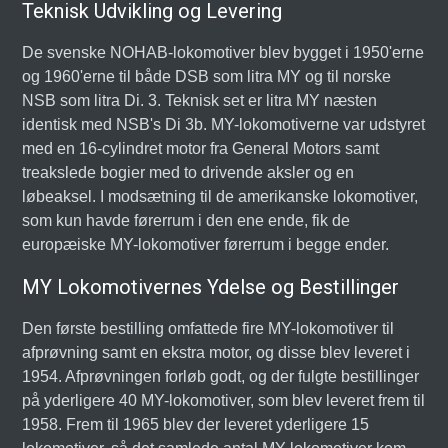
Teknisk Udvikling og Levering
De svenske NOHAB-lokomotiver blev bygget i 1950'erne
og 1960'erne til både DSB som litra MY og til norske
NSB som litra Di. 3. Teknisk set er litra MY næsten
identisk med NSB's Di 3b. MY-lokomotiverne var udstyret
med en 16-cylindret motor fra General Motors samt
treakslede bogier med to drivende aksler og en
løbeaksel. I modsætning til de amerikanske lokomotiver,
som kun havde førerrum i den ene ende, fik de
europæiske MY-lokomotiver førerrum i begge ender.
MY Lokomotivernes Ydelse og Bestillinger
Den første bestilling omfattede fire MY-lokomotiver til
afprøvning samt en ekstra motor, og disse blev leveret i
1954. Afprøvningen forløb godt, og der fulgte bestillinger
på yderligere 40 MY-lokomotiver, som blev leveret frem til
1958. Frem til 1965 blev der leveret yderligere 15