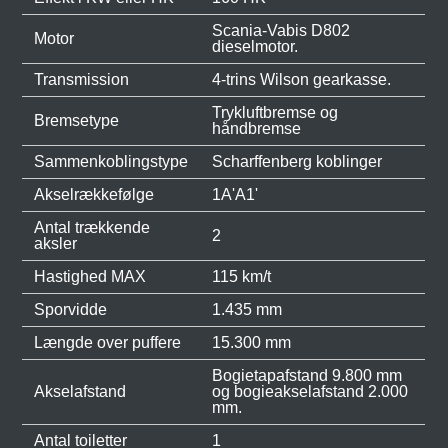
Scania-Vabis D802
Motor
dieselmotor.
Transmission
4-trins Wilson gearkasse.
Trykluftbremse og
Bremsetype
håndbremse
Sammenkoblingstype
Scharffenberg koblinger
Akselrækkefølge
1A'A1'
Antal trækkende
2
aksler
Hastighed MAX
115 km/t
Sporvidde
1.435 mm
Længde over puffere
15.300 mm
Bogietapafstand 9.800 mm
Akselafstand
og bogieakselafstand 2.000
mm.
Antal toiletter
1