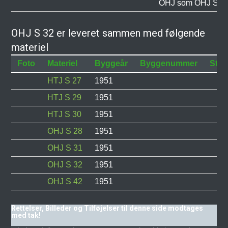
OHJ som OHJ S 32
OHJ S 32 er leveret sammen med følgende
materiel
Foto
Materiel
Byggeår
Byggenummer
Stat
HTJ S 27
1951
HTJ S 29
1951
HTJ S 30
1951
OHJ S 28
1951
OHJ S 31
1951
OHJ S 32
1951
OHJ S 42
1951
Rettelser, Billeder og Tilføjelser til denne side modtages
med tak!