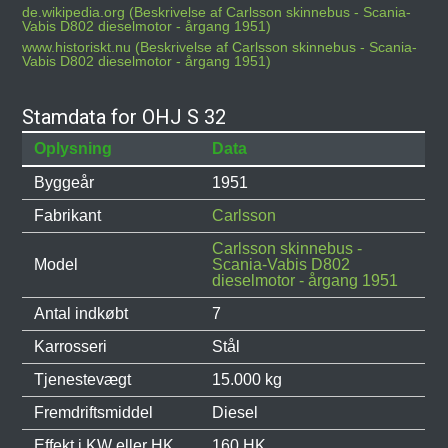
de.wikipedia.org (Beskrivelse af Carlsson skinnebus - Scania-
Vabis D802 dieselmotor - årgang 1951)
www.historiskt.nu (Beskrivelse af Carlsson skinnebus - Scania-
Vabis D802 dieselmotor - årgang 1951)
Stamdata for OHJ S 32
Oplysning
Data
Byggeår
1951
Fabrikant
Carlsson
Carlsson skinnebus -
Model
Scania-Vabis D802
dieselmotor - årgang 1951
Antal indkøbt
7
Karrosseri
Stål
Tjenestevægt
15.000 kg
Fremdriftsmiddel
Diesel
Effekt i KW eller HK
160 HK