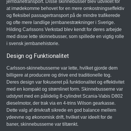
jernbanetransport. Disse skinnebusser blev udviklet for
at imødekomme behovet for en mere omkostningseffektiv
og fleksibel passagertransport på de mindre trafikerede
og ofte mere landlige jernbanestrækninger i Sverige.
Hilding Carlssons Verkstad blev kendt for deres arbejde
med disse lette skinnebusser, som spillede en vigtig rolle
i svensk jernbanehistorie.
Design og Funktionalitet
Carlsson-skinnebusserne var lette, hvilket gjorde dem
billigere at producere og drive end traditionelle tog.
Deres design var fokuseret på funktionalitet og effektivitet
med en kompakt og strømlinet form. Skinnebusserne var
udstyret med en pålidelig 8-cylindret Scania-Vabis D802
dieselmotor, der trak via en 4-trins Wilson gearkasse.
Dette valg af drivkraft sikrede en god balance mellem
ydeevne og økonomisk drift, hvilket var ideelt for de
baner, skinnebusserne var tiltænkt.