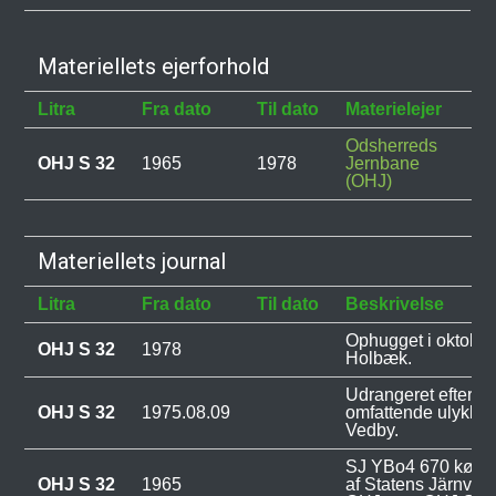
Materiellets ejerforhold
Litra
Fra dato
Til dato
Materielejer
Be
Odsherreds
OHJ S 32
1965
1978
Jernbane
(OHJ)
Materiellets journal
Litra
Fra dato
Til dato
Beskrivelse
Ophugget i oktober
OHJ S 32
1978
Holbæk.
Udrangeret efter e
OHJ S 32
1975.08.09
omfattende ulykke
Vedby.
SJ YBo4 670 købt 
OHJ S 32
1965
af Statens Järnväga