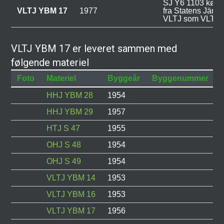
SJ Y6 1103 købt 
VLTJ YBM 17
1977
fra Statens Järnv
VLTJ som VLTJ 
VLTJ YBM 17 er leveret sammen med
følgende materiel
Foto
Materiel
Byggeår
Byggenummer
HHJ YBM 28
1954
HHJ YBM 29
1957
HTJ S 47
1955
OHJ S 48
1954
OHJ S 49
1954
VLTJ YBM 14
1953
VLTJ YBM 16
1953
VLTJ YBM 17
1956