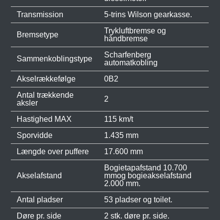
Transmission
5-trins Wilson gearkasse.
Trykluftbremse og
Bremsetype
håndbremse
Scharfenberg
Sammenkoblingstype
automatkobling
Akselrækkefølge
0B2
Antal trækkende
2
aksler
Hastighed MAX
115 km/t
Sporvidde
1.435 mm
Længde over puffere
17.600 mm
Bogietapafstand 10.700
Akselafstand
mmog bogieakselafstand
2.000 mm.
Antal pladser
53 pladser og toilet.
Døre pr. side
2 stk. døre pr. side.