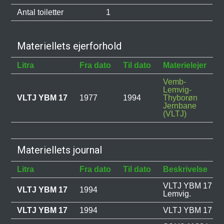
Antal toiletter
1
Materiellets ejerforhold
Litra
Fra dato
Til dato
Materielejer
B
Vemb-
Lemvig-
VLTJ YBM 17
1977
1994
Thyborøn
Jernbane
(VLTJ)
Materiellets journal
Litra
Fra dato
Til dato
Beskrivelse
VLTJ YBM 17 bræ
VLTJ YBM 17
1994
Lemvig.
VLTJ YBM 17
1994
VLTJ YBM 17 Udr