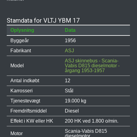
Stamdata for VLTJ YBM 17
Oplysning
Data
Byggeår
1956
Fabrikant
ASJ
ASJ skinnebus - Scania-
Model
Vabis D815 dieselmotor -
årgang 1953-1957
Antal indkøbt
12
Karrosseri
Stål
Tjenestevægt
19.000 kg
Fremdriftsmiddel
Diesel
Effekt i KW eller HK
200 HK ved 1.800 o/min.
Scania-Vabis D815
Motor
dieselmotor.