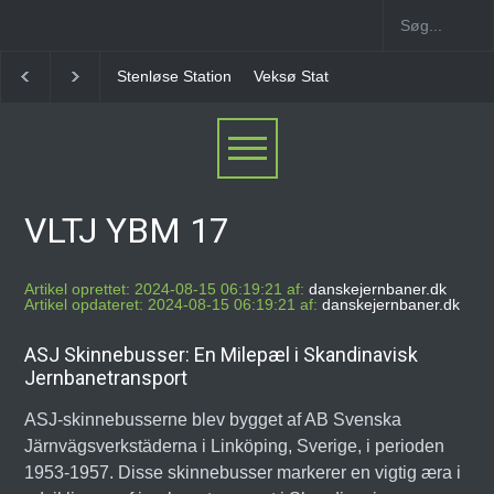
Stenløse Station
Veksø Station
Måløv Station
VLTJ YBM 17
Artikel oprettet: 2024-08-15 06:19:21 af:
danskejernbaner.dk
Artikel opdateret: 2024-08-15 06:19:21 af:
danskejernbaner.dk
ASJ Skinnebusser: En Milepæl i Skandinavisk
Jernbanetransport
ASJ-skinnebusserne blev bygget af AB Svenska
Järnvägsverkstäderna i Linköping, Sverige, i perioden
1953-1957. Disse skinnebusser markerer en vigtig æra i