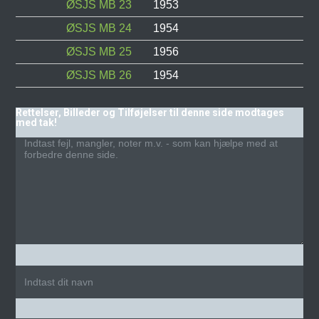
ØSJS MB 23
1953
ØSJS MB 24
1954
ØSJS MB 25
1956
ØSJS MB 26
1954
Rettelser, Billeder og Tilføjelser til denne side modtages
med tak!