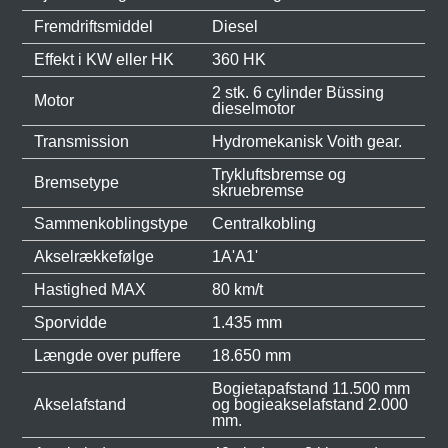
Fremdriftsmiddel
Diesel
Effekt i KW eller HK
360 HK
2 stk. 6 cylinder Büssing
Motor
dieselmotor
Transmission
Hydromekanisk Voith gear.
Trykluftsbremse og
Bremsetype
skruebremse
Sammenkoblingstype
Centralkobling
Akselrækkefølge
1A'A1'
Hastighed MAX
80 km/t
Sporvidde
1.435 mm
Længde over puffere
18.650 mm
Bogietapafstand 11.500 mm
Akselafstand
og bogieakselafstand 2.000
mm.