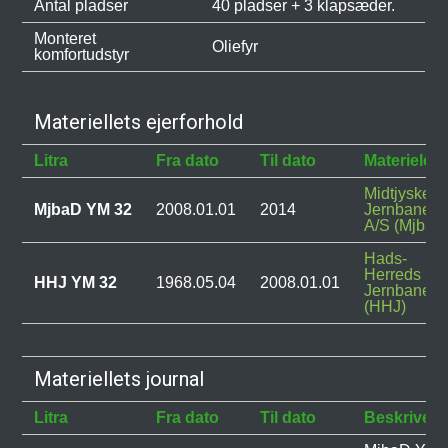
Antal pladser
40 pladser + 3 klapsæder.
Monteret
Oliefyr
komfortudstyr
Materiellets ejerforhold
Litra
Fra dato
Til dato
Materieleje
Midtjyske
MjbaD YM 32
2008.01.01
2014
Jernbaner
A/S (MjbaD
Hads-
Herreds
HHJ YM 32
1968.05.04
2008.01.01
Jernbane
(HHJ)
Materiellets journal
Litra
Fra dato
Til dato
Beskrivels