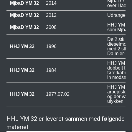
MjbaD YM 32
MjbaD YM 32
2014
over Haaru
MjbaD YM 32
2012
Udrangeret
HHJ YM 32 s
MjbaD YM 32
2008
som MjbaD
De 2 stk. 6 
dieselmotore
HHJ YM 32
1996
med 2 stk. 6
Daimler-Ben
HHJ YM 32 
dobbelt føre
HHJ YM 32
1984
førerkabin
in modsatte
HHJ YM 32 
arbejdskøre
HHJ YM 32
1977.07.02
og der var 
ulykken.
HHJ YM 32 er leveret sammen med følgende
materiel