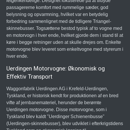
letgenkendelige. Designet fokuserede på at tilbyde
passagererne komfort med rummelige sæder, god
belysning og opvarmning, hvilket var en betydelig
forbedring sammenlignet med de tidligere Triangel-
skinnebusser. Togsættene bestod typisk af to vogne med
en motorvogn i hver ende, hvilket gjorde dem i stand til at
køre i begge retninger uden at skulle drejes om. Enkelte
motorvogne blev leveret som enkeltvogne med styrerum i
hver ende.
Uerdingen Motorvogne: Økonomisk og
Effektiv Transport
Waggonfabrik Uerdingen AG i Krefeld-Uerdingen,
Tyskland, er historisk kendt for produktionen af en bred
vifte af jernbanemateriel, herunder de berømte
Uerdingen motorvogne. Disse motorvogne, som i
Tyskland blev kaldt "Uerdinger Schienenbusse"
(Uerdingen-skinnebusser), blev udviklet i efterkrigstidens