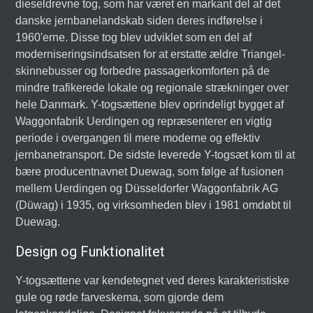
dieseldrevne tog, som har været en markant del af det
danske jernbanelandskab siden deres indførelse i
1960'erne. Disse tog blev udviklet som en del af
moderniseringsindsatsen for at erstatte ældre Triangel-
skinnebusser og forbedre passagerkomforten på de
mindre trafikerede lokale og regionale strækninger over
hele Danmark. Y-togsættene blev oprindeligt bygget af
Waggonfabrik Uerdingen og repræsenterer en vigtig
periode i overgangen til mere moderne og effektiv
jernbanetransport. De sidste leverede Y-togsæt kom til at
bære producentnavnet Duewag, som følge af fusionen
mellem Uerdingen og Düsseldorfer Waggonfabrik AG
(Düwag) i 1935, og virksomheden blev i 1981 omdøbt til
Duewag.
Design og Funktionalitet
Y-togsættene var kendetegnet ved deres karakteristiske
gule og røde farveskema, som gjorde dem