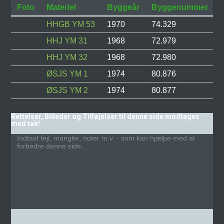
Foto
Materiel
Byggeår
Byggenummer
S
HHGB YM 53
1970
74.329
HHJ YM 31
1968
72.979
HHJ YM 32
1968
72.980
ØSJS YM 1
1974
80.876
ØSJS YM 2
1974
80.877
Rettelser, Billeder og Tilføjelser til denne side modtages
med tak!