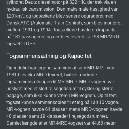
cylindret Deutz dieselmotor på 322 HK, der trak via en
hydraulisk transmission. Den maksimale hastighed var
120 km/t, og togsættene blev senere opgraderet med
Dansk ATC (Automatic Train Control), som blev monteret
mellem 1991 og 1994. Togsættene havde en kapacitet
på 131 passagerer, og der blev leveret i alt 98 MR/MRD-
togsæt til DSB.
Togsammensætning og Kapacitet
Oprindeligt var togene sammensat som MR-MR, men i
1981 blev litra MRD leveret, hvilket ændrede
togsammensætningen til MR-MRD. MRD-vognen var
udstyret med et stort rejsegodsrum til cykler og større
bagage, som ikke kunne være i MR-vognen. Op til fem
togsæt kunne sammenkobles til et tog på i alt 10 vogne.
MR-vognen havde 64 pladser, mens MRD-vognen havde
48 pladser samt 19 klapsæder i rejsegodsrummet.
Samlet længde af et MR-MRD-togsæt var 44,68 meter.