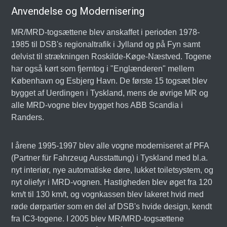
Anvendelse og Modernisering
MR/MRD-togsættene blev anskaffet i perioden 1978-
1985 til DSB's regionaltrafik i Jylland og på Fyn samt
delvist til strækningen Roskilde-Køge-Næstved. Togene
har også kørt som fjerntog i "Englænderen" mellem
København og Esbjerg Havn. De første 15 togsæt blev
bygget af Uerdingen i Tyskland, mens de øvrige MR og
alle MRD-vogne blev bygget hos ABB Scandia i
Randers.
I årene 1995-1997 blev alle vogne moderniseret af PFA
(Partner für Fahrzeug Ausstattung) i Tyskland med bl.a.
nyt interiør, nye automatiske døre, lukket toiletsystem, og
nyt oliefyr i MRD-vognen. Hastigheden blev øget fra 120
km/t til 130 km/t, og vognkassen blev lakeret hvid med
røde dørpartier som en del af DSB's hvide design, kendt
fra IC3-togene. I 2005 blev MR/MRD-togsættene