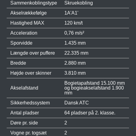
Sammenkoblingstype
Skruekobling
Akselrækkefølge
1A'A1'
Hastighed MAX
120 km/t
Acceleration
0,76 m/s²
Sporvidde
1.435 mm
Længde over puffere
22.335 mm
Bredde
2.880 mm
Højde over skinner
3.810 mm
Bogietapafstand 15.100 mm
Akselafstand
og bogieakselafstand 1.900
mm
Sikkerhedssystem
Dansk ATC
Antal pladser
64 pladser på 2. klasse.
Døre pr. side
2
Vogne pr. togsæt
2