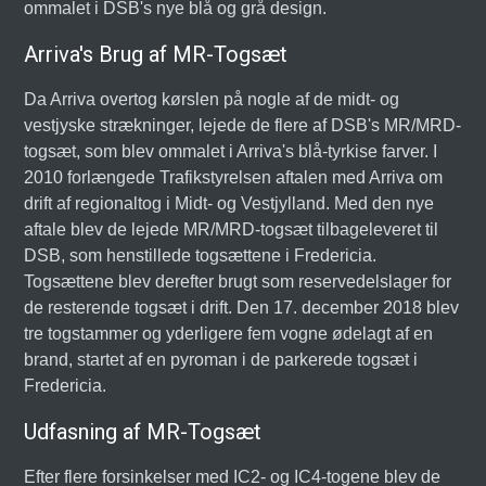
ommalet i DSB's nye blå og grå design.
Arriva's Brug af MR-Togsæt
Da Arriva overtog kørslen på nogle af de midt- og
vestjyske strækninger, lejede de flere af DSB's MR/MRD-
togsæt, som blev ommalet i Arriva's blå-tyrkise farver. I
2010 forlængede Trafikstyrelsen aftalen med Arriva om
drift af regionaltog i Midt- og Vestjylland. Med den nye
aftale blev de lejede MR/MRD-togsæt tilbageleveret til
DSB, som henstillede togsættene i Fredericia.
Togsættene blev derefter brugt som reservedelslager for
de resterende togsæt i drift. Den 17. december 2018 blev
tre togstammer og yderligere fem vogne ødelagt af en
brand, startet af en pyroman i de parkerede togsæt i
Fredericia.
Udfasning af MR-Togsæt
Efter flere forsinkelser med IC2- og IC4-togene blev de