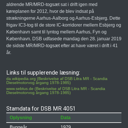
aldrende MR/MRD-togsæt sat i drift igen med
køreplanen for 2012, hvor de blev indsat på
strækningerne Aarhus-Aalborg og Aarhus-Esbjerg. Dette
frigav IC3-tog til de store IC-korridorer mellem Esbjerg og
København samt til lyntog mellem Aarhus, Fyn og
København. DSB udfasede mandag den 28. januar 2019
de sidste MR/MRD-togsæt efter at have været i drift i 41
år.
Links til supplerende læsning:
da.wikipedia.org (Beskrivelse af DSB Litra MR - Scandia
Dieselmotorvog årgang 1978-1985)
www.sebtus.de (Beskrivelse af DSB Litra MR - Scandia
Dieselmotorvog årgang 1978-1985)
Stamdata for DSB MR 4051
Oplysning
Data
Byggeår
1979