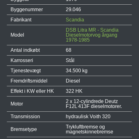
Byggenummer
29.046
Fabrikant
Scandia
DSB Litra MR - Scandia
Model
Dieselmotorvog årgang
1978-1985
Antal indkøbt
68
Karrosseri
Stål
Tjenestevægt
34.500 kg
Fremdriftsmiddel
Diesel
Effekt i KW eller HK
322 HK
2 x 12-cylindrede Deutz
Motor
F12L 413F dieselmotorer.
Transmission
hydraulisk Voith 320
Trykluftbremse og
Bremsetype
magnetskinnebremse