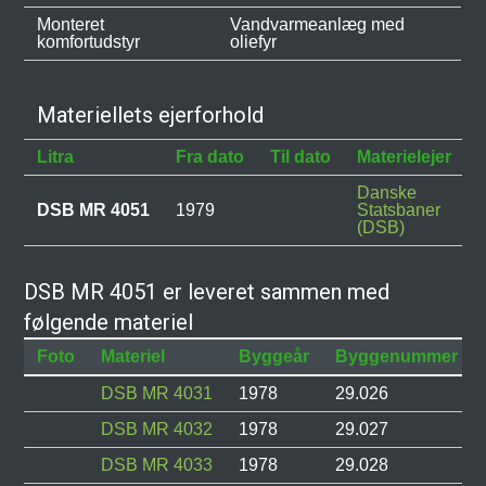
Monteret
Vandvarmeanlæg med
komfortudstyr
oliefyr
Materiellets ejerforhold
Litra
Fra dato
Til dato
Materielejer
Danske
DSB MR 4051
1979
Statsbaner
(DSB)
DSB MR 4051 er leveret sammen med
følgende materiel
Foto
Materiel
Byggeår
Byggenummer
DSB MR 4031
1978
29.026
DSB MR 4032
1978
29.027
DSB MR 4033
1978
29.028