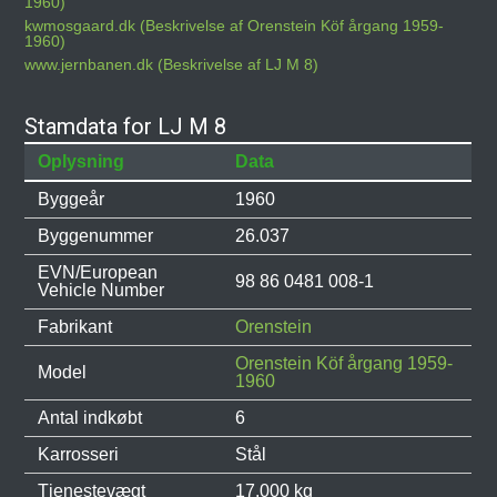
1960)
kwmosgaard.dk (Beskrivelse af Orenstein Köf årgang 1959-
1960)
www.jernbanen.dk (Beskrivelse af LJ M 8)
Stamdata for LJ M 8
Oplysning
Data
Byggeår
1960
Byggenummer
26.037
EVN/European
98 86 0481 008-1
Vehicle Number
Fabrikant
Orenstein
Orenstein Köf årgang 1959-
Model
1960
Antal indkøbt
6
Karrosseri
Stål
Tjenestevægt
17.000 kg