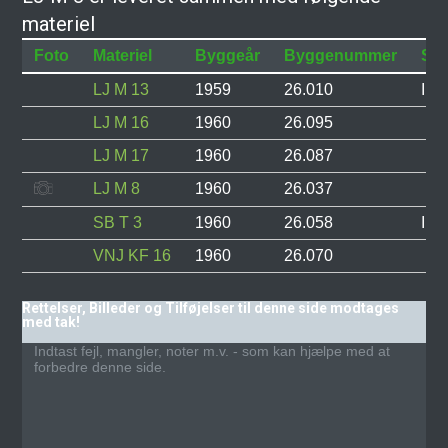
materiel
Foto
Materiel
Byggeår
Byggenummer
Sta
LJ M 13
1959
26.010
I dr
LJ M 16
1960
26.095
LJ M 17
1960
26.087
LJ M 8
1960
26.037
SB T 3
1960
26.058
I dr
VNJ KF 16
1960
26.070
Rettelser, Billeder og Tilføjelser til denne side modtages
med tak!