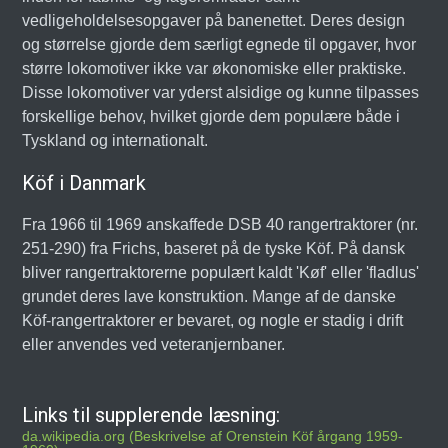
vedligeholdelsesopgaver på banenettet. Deres design
og størrelse gjorde dem særligt egnede til opgaver, hvor
større lokomotiver ikke var økonomiske eller praktiske.
Disse lokomotiver var yderst alsidige og kunne tilpasses
forskellige behov, hvilket gjorde dem populære både i
Tyskland og internationalt.
Köf i Danmark
Fra 1966 til 1969 anskaffede DSB 40 rangertraktorer (nr.
251-290) fra Frichs, baseret på de tyske Köf. På dansk
bliver rangertraktorerne populært kaldt 'Køf' eller 'fladlus'
grundet deres lave konstruktion. Mange af de danske
Köf-rangertraktorer er bevaret, og nogle er stadig i drift
eller anvendes ved veteranjernbaner.
Links til supplerende læsning:
da.wikipedia.org (Beskrivelse af Orenstein Köf årgang 1959-