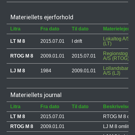
Materiellets ejerforhold
Litra
Fra dato
Til dato
Materielejer
Lokaltog A/S
LT M 8
2015.07.01
I drift
(LT)
Regionstog
RTOG M 8
2009.01.01
2015.07.01
A/S (RTOG)
Lollandsbane
LJ M 8
1984
2009.01.01
A/S (LJ)
Materiellets journal
Litra
Fra dato
Til dato
Beskrivelse
LT M 8
2015.07.01
RTOG M 8 omlitr
RTOG M 8
2009.01.01
LJ M 8 omlitrer