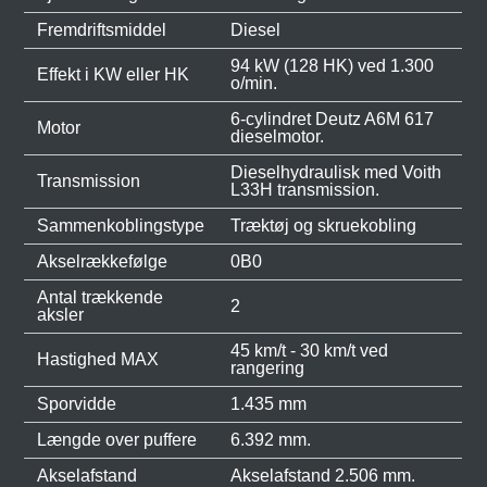
Fremdriftsmiddel
Diesel
94 kW (128 HK) ved 1.300
Effekt i KW eller HK
o/min.
6-cylindret Deutz A6M 617
Motor
dieselmotor.
Dieselhydraulisk med Voith
Transmission
L33H transmission.
Sammenkoblingstype
Træktøj og skruekobling
Akselrækkefølge
0B0
Antal trækkende
2
aksler
45 km/t - 30 km/t ved
Hastighed MAX
rangering
Sporvidde
1.435 mm
Længde over puffere
6.392 mm.
Akselafstand
Akselafstand 2.506 mm.