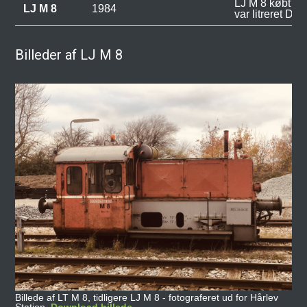
LJ M 8 købt af
LJ M 8
1984
var litreret DB
Billeder af LJ M 8
Billede af LT M 8, tidligere LJ M 8 - fotograferet ud for Hårlev