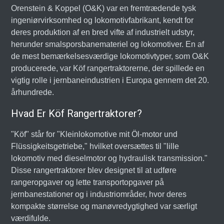
Orenstein & Koppel (O&K) var en fremtrædende tysk
ingeniørvirksomhed og lokomotivfabrikant, kendt for
deres produktion af en bred vifte af industrielt udstyr,
herunder smalsporsbanemateriel og lokomotiver. En af
de mest bemærkelsesværdige lokomotivtyper, som O&K
producerede, var Köf rangertraktorerne, der spillede en
vigtig rolle i jernbaneindustrien i Europa gennem det 20.
århundrede.
Hvad Er Köf Rangertraktorer?
"Köf" står for "Kleinlokomotive mit Öl-motor und
Flüssigkeitsgetriebe," hvilket oversættes til "lille
lokomotiv med dieselmotor og hydraulisk transmission."
Disse rangertraktorer blev designet til at udføre
rangeropgaver og lette transportopgaver på
jernbanestationer og i industriområder, hvor deres
kompakte størrelse og manøvredygtighed var særligt
værdifulde.