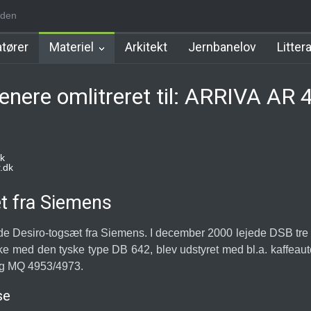
den
m Station
Hillerød Lokal Station
Hillerød Station
København Syd 
tører
Materiel
Arkitekt
Jernbanelov
Litter
nere omlitreret til: ARRIVA AR 
k
.dk
t fra Siemens
de Desiro-togsæt fra Siemens. I december 2000 lejede DSB tre 
e med den tyske type DB 642, blev udstyret med bl.a. kaffeau
g MQ 4953/4973.
se