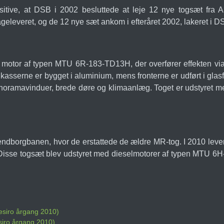
tive, at DSB i 2002 besluttede at leje 12 nye togsæt fra Ang
geleveret, og de 12 nye sæt ankom i efteråret 2002, lakeret i D
t motor af typen MTU 6R-183-TD13H, der overfører effekten via 
kasserne er bygget i aluminium, mens fronterne er udført i glas
anoramavinduer, brede døre og klimaanlæg. Toget er udstyret
 Svendborgbanen, hvor de erstattede de ældre MR-tog. I 2010 le
R. Disse togsæt blev udstyret med dieselmotorer af typen MTU 
esiro årgang 2010)
siro årgang 2010)