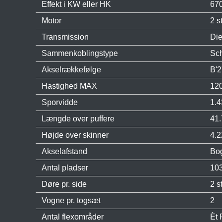
Effekt i KW eller HK
67
Motor
2 s
Transmission
Die
Sammenkoblingstype
Sch
Akselrækkefølge
B'2
Hastighed MAX
120
Sporvidde
1.
Længde over puffere
41
Højde over skinner
4.
Akselafstand
Bog
Antal pladser
103
Døre pr. side
2 s
Vogne pr. togsæt
2
Antal flexområder
Èt 