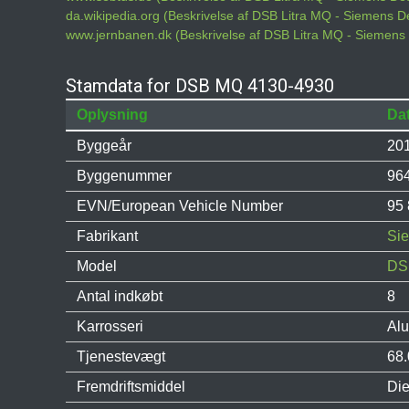
da.wikipedia.org (Beskrivelse af DSB Litra MQ - Siemens D
www.jernbanen.dk (Beskrivelse af DSB Litra MQ - Siemens
Stamdata for DSB MQ 4130-4930
Oplysning
Da
Byggeår
20
Byggenummer
96
EVN/European Vehicle Number
95 
Fabrikant
Si
Model
DSB
Antal indkøbt
8
Karrosseri
Al
Tjenestevægt
68.
Fremdriftsmiddel
Die