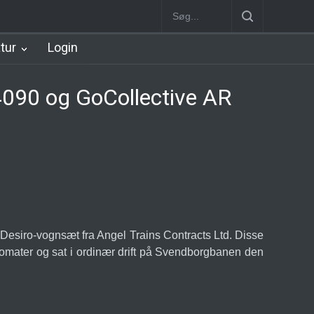
Station
Nørrebro B Station [1886-1930]
Nørrebro A Station [1886
atur
Login
4090 og GoCollective AR
Desiro-vognsæt fra Angel Trains Contracts Ltd. Disse
tomater og sat i ordinær drift på Svendborgbanen den