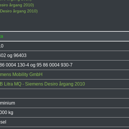
esiro årgang 2010)
 Desiro årgang 2010)
ta
10
402 og 96403
86 0004 130-4 og 95 86 0004 930-7
emens Mobility GmbH
 Litra MQ - Siemens Desiro årgang 2010
uminium
000 kg
sel