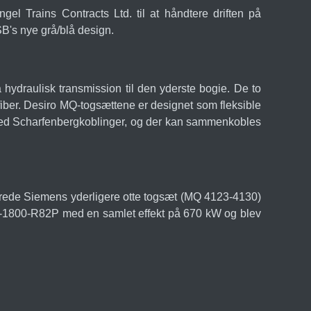
el Trains Contracts Ltd. til at håndtere driften på
SB's nye grå/blå design.
hydraulisk transmission til den yderste bogie. De to
fiber. Desiro MQ-togsættene er designet som fleksible
 med Scharfenbergkoblinger, og der kan sammenkobles
verede Siemens yderligere otte togsæt (MQ 4123-4130)
6H-1800-R82P med en samlet effekt på 670 kW og blev