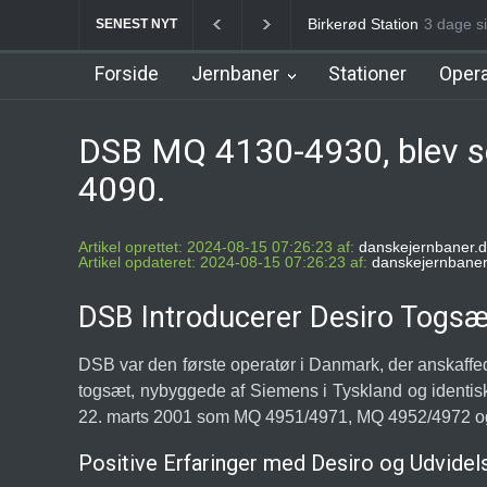
Allerød Station
3 dage si
Favrhol
SENEST NYT
Forside
Jernbaner
Stationer
Opera
DSB MQ 4130-4930, blev se
4090.
Artikel oprettet: 2024-08-15 07:26:23 af:
danskejernbaner.d
Artikel opdateret: 2024-08-15 07:26:23 af:
danskejernbaner
DSB Introducerer Desiro Togsæ
DSB var den første operatør i Danmark, der anskaffe
togsæt, nybyggede af Siemens i Tyskland og identisk
22. marts 2001 som MQ 4951/4971, MQ 4952/4972 o
Positive Erfaringer med Desiro og Udvidel