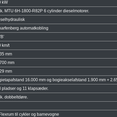
0 kW
tk. MTU 6H-1800-R82P 6 cylinder dieselmotorer.
selhydraulisk
arfenberg automatkobling
'B'
 km/t
435 mm
.700 mm
229 mm
ietapafstand 16.000 mm og bogieakselafstand 1.900 mm + 2.
 pladser og 11 klapsæder.
tk. dobbeltdøre.
Flexrum til cykler og barnevogne