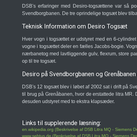
DSB's erfaringer med Desiro-togsættene var så posi
Svendborgbanen. De tre oprindelige togsæt blev tilba
Teknisk Information om Desiro Togsæt
Hver vogn i togsættet er udstyret med en 6-cylindre
vogne i togsættet deler en fælles Jacobs-bogie. Vogn
nærbanetog med lavtliggende gulv, flexrum, store p
op til tre togsæt.
Desiro på Svendborgbanen og Grenåbanen
DSB's 12 togsæt blev i løbet af 2002 sat i drift på
til brug på Grenåbanen, hvor de erstattede litra M
desuden udstyret med to ekstra klapsæder.
Links til supplerende læsning:
en.wikipedia.org (Beskrivelse af DSB Litra MQ - Siemens D
www.sebtus.de (Beskrivelse af DSB Litra MQ - Siemens De