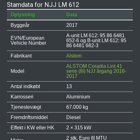
Stamdata for NJJ LM 612
Oplysning
Data
Byggeår
2017
A-unit LM 612: 95 86 6481
EVN/European
652-6 og B-unit LM 612: 95
Vehicle Number
86 6481 682-3
Fabrikant
Alstom
ALSTOM Coradia Lint 41
Model
serie (III) NJJ årgang 2016-
2017
Antal indkøbt
13
Karrosseri
Aluminium
Tjenestevægt
67.000 kg
Fremdriftsmiddel
Diesel
Effekt i KW eller HK
2 × 315 kW
2 stk. Euro III MTU