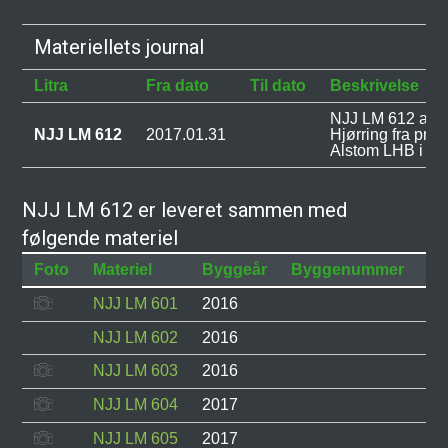
Materiellets journal
Litra
Fra dato
Til dato
Beskrivelse
NJJ LM 612 anko
NJJ LM 612
2017.01.31
Hjørring fra pro
Alstom LHB i Ty
NJJ LM 612 er leveret sammen med
følgende materiel
Foto
Materiel
Byggeår
Byggenummer
St
NJJ LM 601
2016
I d
NJJ LM 602
2016
I d
NJJ LM 603
2016
I d
NJJ LM 604
2017
I d
NJJ LM 605
2017
I d