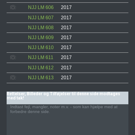
NJJ LM 606
2017
I d
NJJ LM 607
2017
I d
NJJ LM 608
2017
I d
NJJ LM 609
2017
I d
NJJ LM 610
2017
I d
NJJ LM 611
2017
I d
NJJ LM 612
2017
I d
NJJ LM 613
2017
I d
Rettelser, Billeder og Tilføjelser til denne side modtages
med tak!