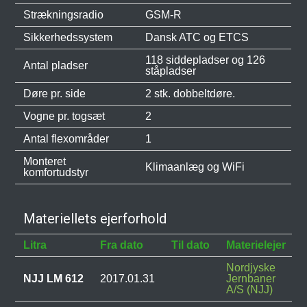
Strækningsradio
GSM-R
Sikkerhedssystem
Dansk ATC og ETCS
118 siddepladser og 126
Antal pladser
ståpladser
Døre pr. side
2 stk. dobbeltdøre.
Vogne pr. togsæt
2
Antal flexområder
1
Monteret
Klimaanlæg og WiFi
komfortudstyr
Materiellets ejerforhold
Litra
Fra dato
Til dato
Materielejer
Nordjyske
NJJ LM 612
2017.01.31
Jernbaner
A/S (NJJ)