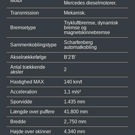
Motor
Mercedes dieselmotorer.
Transmission
Mekanisk.
Trykluftbremse, dynamisk
Bremsetype
bremse og
magnetskinnebremse
Scharfenberg
Sammenkoblingstype
automatkobling
Akselrækkefølge
B'2'B'
Antal trækkende
2
aksler
Hastighed MAX
140 km/t
Acceleration
1,1 m/s²
Sporvidde
1.435 mm
Længde over puffere
41.800 mm
Bredde
2,.750 mm
Højde over skinner
4.340 mm