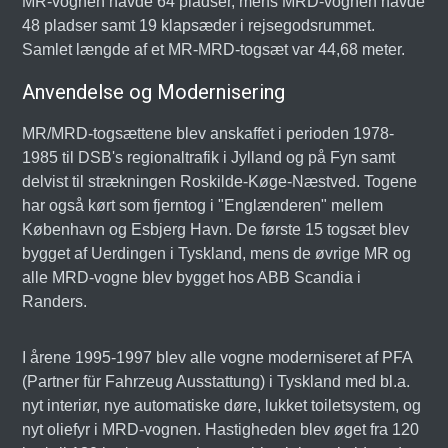
MR-vognen havde 64 pladser, mens MRD-vognen havde
48 pladser samt 19 klapsæder i rejsegodsrummet.
Samlet længde af et MR-MRD-togsæt var 44,68 meter.
Anvendelse og Modernisering
MR/MRD-togsættene blev anskaffet i perioden 1978-
1985 til DSB's regionaltrafik i Jylland og på Fyn samt
delvist til strækningen Roskilde-Køge-Næstved. Togene
har også kørt som fjerntog i "Englænderen" mellem
København og Esbjerg Havn. De første 15 togsæt blev
bygget af Uerdingen i Tyskland, mens de øvrige MR og
alle MRD-vogne blev bygget hos ABB Scandia i
Randers.
I årene 1995-1997 blev alle vogne moderniseret af PFA
(Partner für Fahrzeug Ausstattung) i Tyskland med bl.a.
nyt interiør, nye automatiske døre, lukket toiletsystem, og
nyt oliefyr i MRD-vognen. Hastigheden blev øget fra 120