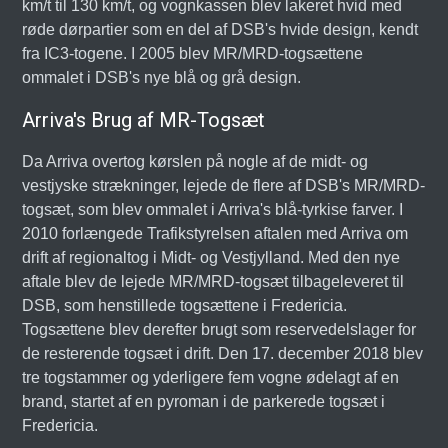
km/t til 130 km/t, og vognkassen blev lakeret hvid med
røde dørpartier som en del af DSB's hvide design, kendt
fra IC3-togene. I 2005 blev MR/MRD-togsættene
ommalet i DSB's nye blå og grå design.
Arriva's Brug af MR-Togsæt
Da Arriva overtog kørslen på nogle af de midt- og
vestjyske strækninger, lejede de flere af DSB's MR/MRD-
togsæt, som blev ommalet i Arriva's blå-tyrkise farver. I
2010 forlængede Trafikstyrelsen aftalen med Arriva om
drift af regionaltog i Midt- og Vestjylland. Med den nye
aftale blev de lejede MR/MRD-togsæt tilbageleveret til
DSB, som henstillede togsættene i Fredericia.
Togsættene blev derefter brugt som reservedelslager for
de resterende togsæt i drift. Den 17. december 2018 blev
tre togstammer og yderligere fem vogne ødelagt af en
brand, startet af en pyroman i de parkerede togsæt i
Fredericia.