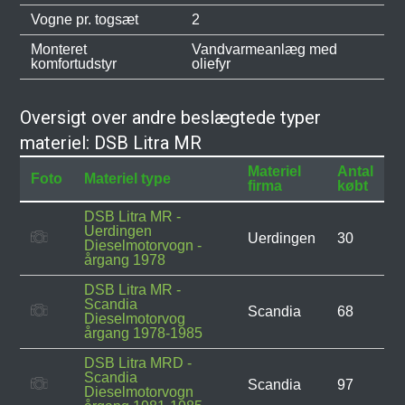
Vogne pr. togsæt
2
Monteret
Vandvarmeanlæg med
komfortudstyr
oliefyr
Oversigt over andre beslægtede typer
materiel: DSB Litra MR
Materiel
Antal
Foto
Materiel type
firma
købt
DSB Litra MR -
Uerdingen
Uerdingen
30
Dieselmotorvogn -
årgang 1978
DSB Litra MR -
Scandia
Scandia
68
Dieselmotorvog
årgang 1978-1985
DSB Litra MRD -
Scandia
Scandia
97
Dieselmotorvogn