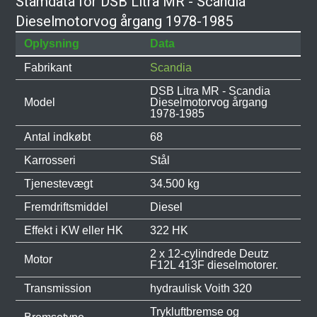
Stamdata for DSB Litra MR - Scandia
Dieselmotorvog årgang 1978-1985
Oplysning
Data
Fabrikant
Scandia
DSB Litra MR - Scandia
Model
Dieselmotorvog årgang
1978-1985
Antal indkøbt
68
Karrosseri
Stål
Tjenestevægt
34.500 kg
Fremdriftsmiddel
Diesel
Effekt i KW eller HK
322 HK
2 x 12-cylindrede Deutz
Motor
F12L 413F dieselmotorer.
Transmission
hydraulisk Voith 320
Trykluftbremse og