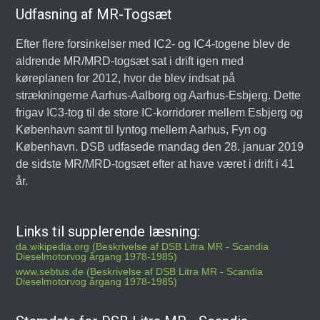
Udfasning af MR-Togsæt
Efter flere forsinkelser med IC2- og IC4-togene blev de
aldrende MR/MRD-togsæt sat i drift igen med
køreplanen for 2012, hvor de blev indsat på
strækningerne Aarhus-Aalborg og Aarhus-Esbjerg. Dette
frigav IC3-tog til de store IC-korridorer mellem Esbjerg og
København samt til lyntog mellem Aarhus, Fyn og
København. DSB udfasede mandag den 28. januar 2019
de sidste MR/MRD-togsæt efter at have været i drift i 41
år.
Links til supplerende læsning:
da.wikipedia.org (Beskrivelse af DSB Litra MR - Scandia
Dieselmotorvog årgang 1978-1985)
www.sebtus.de (Beskrivelse af DSB Litra MR - Scandia
Dieselmotorvog årgang 1978-1985)