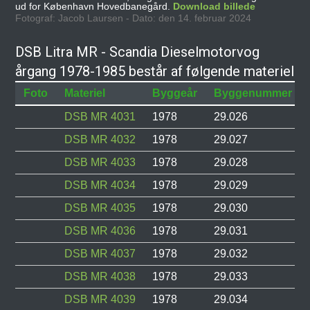
ud for København Hovedbanegård.
Download billede
Fotograf: Jacob Laursen - Dato: den 14. februar 2024
DSB Litra MR - Scandia Dieselmotorvog
årgang 1978-1985 består af følgende materiel
Foto
Materiel
Byggeår
Byggenummer
DSB MR 4031
1978
29.026
DSB MR 4032
1978
29.027
DSB MR 4033
1978
29.028
DSB MR 4034
1978
29.029
DSB MR 4035
1978
29.030
DSB MR 4036
1978
29.031
DSB MR 4037
1978
29.032
DSB MR 4038
1978
29.033
DSB MR 4039
1978
29.034