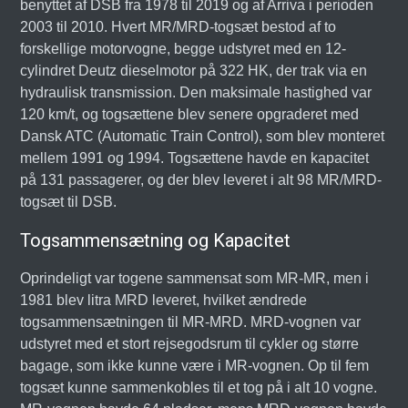
benyttet af DSB fra 1978 til 2019 og af Arriva i perioden
2003 til 2010. Hvert MR/MRD-togsæt bestod af to
forskellige motorvogne, begge udstyret med en 12-
cylindret Deutz dieselmotor på 322 HK, der trak via en
hydraulisk transmission. Den maksimale hastighed var
120 km/t, og togsættene blev senere opgraderet med
Dansk ATC (Automatic Train Control), som blev monteret
mellem 1991 og 1994. Togsættene havde en kapacitet
på 131 passagerer, og der blev leveret i alt 98 MR/MRD-
togsæt til DSB.
Togsammensætning og Kapacitet
Oprindeligt var togene sammensat som MR-MR, men i
1981 blev litra MRD leveret, hvilket ændrede
togsammensætningen til MR-MRD. MRD-vognen var
udstyret med et stort rejsegodsrum til cykler og større
bagage, som ikke kunne være i MR-vognen. Op til fem
togsæt kunne sammenkobles til et tog på i alt 10 vogne.