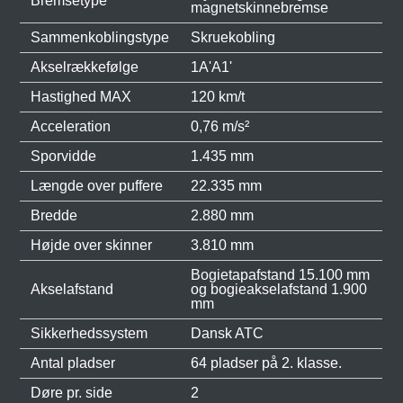
Bremsetype
magnetskinnebremse
Sammenkoblingstype
Skruekobling
Akselrækkefølge
1A'A1'
Hastighed MAX
120 km/t
Acceleration
0,76 m/s²
Sporvidde
1.435 mm
Længde over puffere
22.335 mm
Bredde
2.880 mm
Højde over skinner
3.810 mm
Bogietapafstand 15.100 mm
Akselafstand
og bogieakselafstand 1.900
mm
Sikkerhedssystem
Dansk ATC
Antal pladser
64 pladser på 2. klasse.
Døre pr. side
2