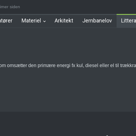
timer siden
d Station
Favrholm Station
Hillerød Lokal Station
Hillerød Statio
tører
Materiel
Arkitekt
Jernbanelov
Litter
 omsætter den primære energi fx kul, diesel eller el til trækkraf