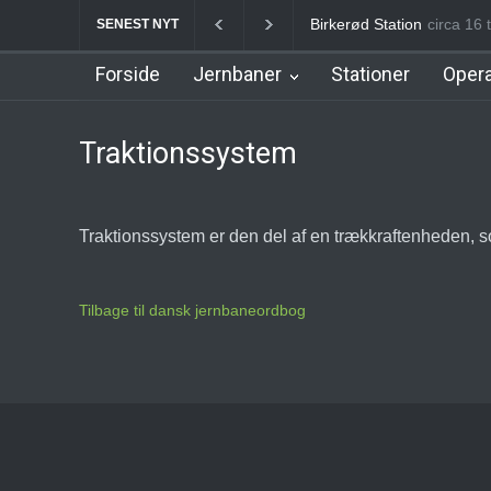
Birkerød Station
circa 16 
Allerø
SENEST NYT
Forside
Jernbaner
Stationer
Opera
Traktionssystem
Traktionssystem er den del af en trækkraftenheden, som
Tilbage til dansk jernbaneordbog