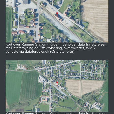
Kort over Ramme Station - Kilde: Indeholder data fra Styrelsen
for Dataforsyning og Effektivisering, skærmkortet, WMS-
tjeneste via datafordeler.dk (Ortofoto forår)
Kort over Ramme Station - Kilde: Indeholder data fra Styrelsen