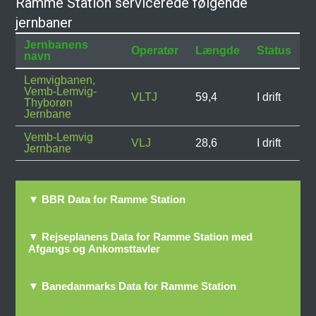
Ramme Station servicerede følgende
jernbaner
Jernbanens
Operatør
Længde
Status
navn
Lemvigbanen,
Vemb-Lemvig-
VLTJ
59,4
I drift
Thyborøn
Jernbane
Vemb-Lemvig
VLJ
28,6
I drift
Jernbane
▼ BBR Data for Ramme Station
▼ Rejseplanens Data for Ramme Station med
Afgangs og Ankomsttavler
▼ Banedanmarks Data for Ramme Station