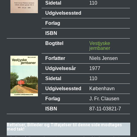
Sidetal
110
Udgivelsessted
Forlag
ISBN
Bogtitel
Vestjyske
jernbaner
Forfatter
Niels Jensen
Udgivelsesår
1977
Sidetal
110
Udgivelsessted
København
Forlag
J. Fr. Clausen
ISBN
87-11-03821-7
Rettelser, Billeder og Tilføjelser til denne side modtages
med tak!