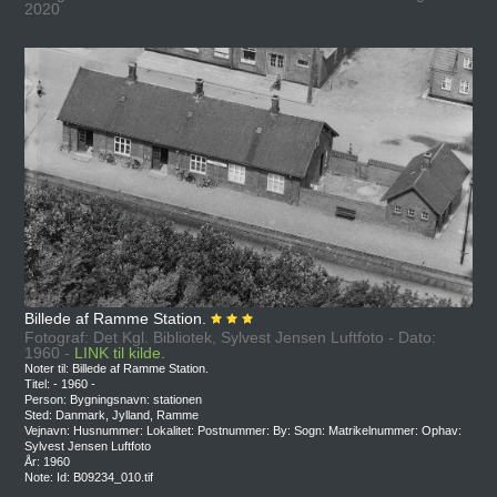
2020
Billede af Ramme Station.
Fotograf: Det Kgl. Bibliotek, Sylvest Jensen Luftfoto - Dato:
1960 -
LINK til kilde.
Noter til: Billede af Ramme Station.
Titel: - 1960 -
Person: Bygningsnavn: stationen
Sted: Danmark, Jylland, Ramme
Vejnavn: Husnummer: Lokalitet: Postnummer: By: Sogn: Matrikelnummer: Ophav:
Sylvest Jensen Luftfoto
År: 1960
Note: Id: B09234_010.tif