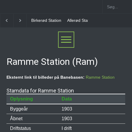
Allerød Station
Favrholm Station
Hillerød Lokal S
Ramme Station (Ram)
Eksternt link til billeder på Banebasen:
Ramme Station
Stamdata for Ramme Station
Oplysning
Data
Byggeår
1903
Åbnet
1903
Driftstatus
I drift