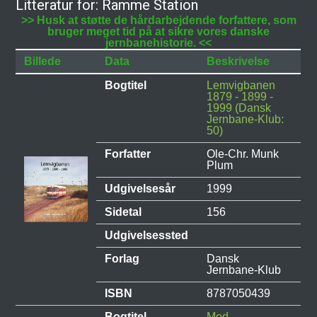
Litteratur for: Ramme Station
>> Husk at støtte de hårdarbejdende forfattere, som
bruger meget tid på at sikre vores danske
jernbanehistorie. <<
Billede
Data
Beskrivelse
Bogtitel
Lemvigbanen
1879 - 1899 -
1999 (Dansk
Jernbane-Klub:
50)
Forfatter
Ole-Chr. Munk
Plum
Udgivelsesår
1999
Sidetal
156
Udgivelsessted
Forlag
Dansk
Jernbane-Klub
ISBN
8787050439
Bogtitel
Med