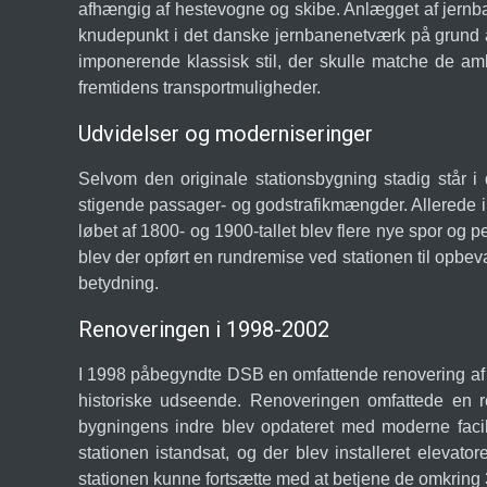
afhængig af hestevogne og skibe. Anlægget af jernbane
knudepunkt i det danske jernbanenetværk på grund af
imponerende klassisk stil, der skulle matche de amb
fremtidens transportmuligheder.
Udvidelser og moderniseringer
Selvom den originale stationsbygning stadig står
stigende passager- og godstrafikmængder. Allerede i 
løbet af 1800- og 1900-tallet blev flere nye spor og p
blev der opført en rundremise ved stationen til opbev
betydning.
Renoveringen i 1998-2002
I 1998 påbegyndte DSB en omfattende renovering af R
historiske udseende. Renoveringen omfattede en res
bygningens indre blev opdateret med moderne facili
stationen istandsat, og der blev installeret elevat
stationen kunne fortsætte med at betjene de omkring