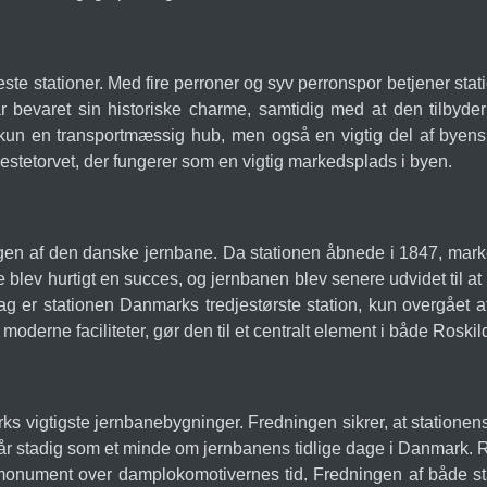
este stationer. Med fire perroner og syv perronspor betjener stat
 har bevaret sin historiske charme, samtidig med at den tilbyd
kun en transportmæssig hub, men også en vigtig del af byens hi
estetorvet, der fungerer som en vigtig markedsplads i byen.
iklingen af den danske jernbane. Da stationen åbnede i 1847, m
ev hurtigt en succes, og jernbanen blev senere udvidet til at 
dag er stationen Danmarks tredjestørste station, kun overgåe
oderne faciliteter, gør den til et centralt element i både Roski
s vigtigste jernbanebygninger. Fredningen sikrer, at stationens
tår stadig som et minde om jernbanens tidlige dage i Danmark. 
t monument over damplokomotivernes tid. Fredningen af både st