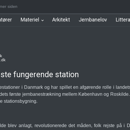
er siden
ation
Herlev Station
Ballerup Station [1879-1989]
Charlottenlun
tører
Materiel
Arkitekt
Jernbanelov
Litter
k
.dk
ste fungerende station
estationer i Danmark og har spillet en afgørende rolle i lande
ndets første jernbanestrækning mellem København og Roskilde. 
e stationsbygning.
e blev anlagt, revolutionerede det måden, folk rejste på i 