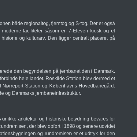
ionen både regionaltog, fjerntog og S-tog. Der er også
er moderne faciliteter såsom en 7-Eleven kiosk og et
storie og kulturarv. Den ligger centralt placeret på
arkerede den begyndelsen på jernbanetiden i Danmark.
forbinde hele landet. Roskilde Station blev dermed et
t af Nørreport Station og Københavns Hovedbanegård.
lde og Danmarks jernbaneinfrastruktur.
 unikke arkitektur og historiske betydning bevares for
Rundremisen, der blev opført i 1898 og senere udvidet
ationsbygningen og rundremisen er et udtryk for den