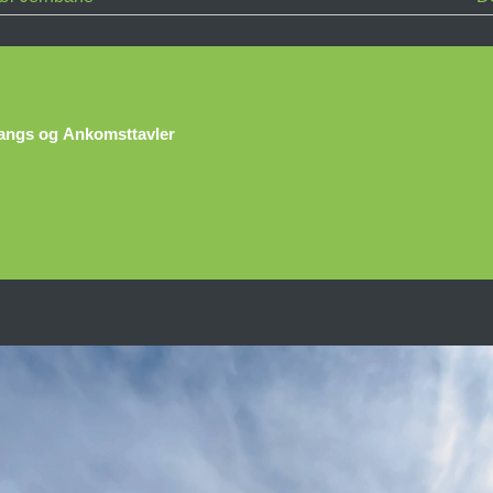
gangs og Ankomsttavler