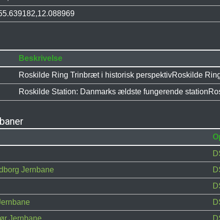
55.639182,12.088969
Beskrivelse
Roskilde Ring Trinbræt i historisk perspektivRoskilde Ring 
Roskilde Station: Danmarks ældste fungerende stationRosk
nbaner
O
D
dborg Jernbane
D
D
Jernbane
D
ør Jernbane
D