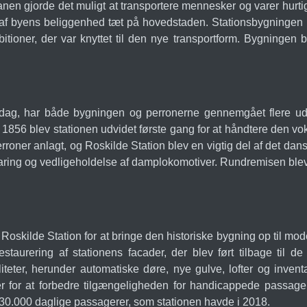
n gjorde det muligt at transportere mennesker og varer hurtiger
 byens beliggenhed tæt på hovedstaden. Stationsbygningen ble
itioner, der var knyttet til den nye transportform. Bygningen
 i dag, har både bygningen og perronerne gennemgået flere u
1856 blev stationen udvidet første gang for at håndtere den v
erroner anlagt, og Roskilde Station blev en vigtig del af det da
aring og vedligeholdelse af damplokomotiver. Rundremisen blev f
oskilde Station for at bringe den historiske bygning op til m
taurering af stationens facader, der blev ført tilbage til de
teter, herunder automatiske døre, nye gulve, lofter og inven
orer for at forbedre tilgængeligheden for handicappede passage
 30.000 daglige passagerer, som stationen havde i 2018.