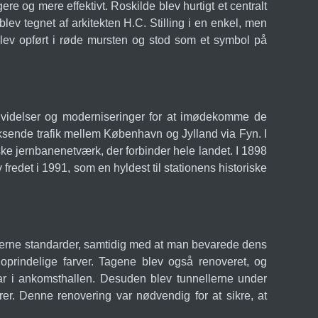
e og mere effektivt. Roskilde blev hurtigt et centralt
v tegnet af arkitekten H.C. Stilling i en enkel, men
 blev opført i røde mursten og stod som et symbol på
dvidelser og moderniseringer for at imødekomme de
oksende trafik mellem København og Jylland via Fyn. I
nske jernbanenetværk, der forbinder hele landet. I 1898
redet i 1991, som en hyldest til stationens historiske
oderne standarder, samtidig med at man bevarede dens
 oprindelige farver. Tagene blev også renoveret, og
tar i ankomsthallen. Desuden blev tunnellerne under
rer. Denne renovering var nødvendig for at sikre, at