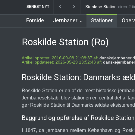
Veksø Station
circa 2 tim
Måløv St
SENEST NYT
Forside
Jernbaner
Stationer
Opera
Roskilde Station (Ro)
Artikel oprettet: 2016-09-08 21:08:37 af:
danskejernbaner.d
Artikel opdateret: 2026-05-29 13:52:43 af:
danskejernbaner
Roskilde Station: Danmarks æld
Roskilde Station er en af de mest historiske jernban
Jernbaneselskab, blev stationen en central del af la
gør Roskilde Station til Danmarks ældste eksisterend
Baggrund og opførelse af Roskilde Station
I 1847, da jernbanen mellem København og Roskild