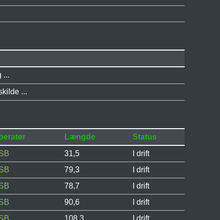
...
ilde ...
peratør
Længde
Status
SB
31,5
I drift
SB
79,3
I drift
SB
78,7
I drift
SB
90,6
I drift
SB
108,3
I drift