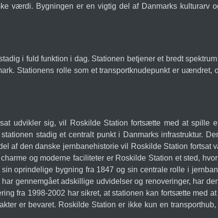
ske værdi. Bygningen er en vigtig del af Danmarks kulturarv 
tadig i fuld funktion i dag. Stationen betjener et bredt spektrum
ark. Stationens rolle som et transportknudepunkt er uændret, 
t udvikler sig, vil Roskilde Station fortsætte med at spille e
stationen stadig et centralt punkt i Danmarks infrastruktur. D
el af den danske jernbanehistorie vil Roskilde Station fortsat
 charme og moderne faciliteter er Roskilde Station et sted, hvo
in oprindelige bygning fra 1847 og sin centrale rolle i jernban
har gennemgået adskillige udvidelser og renoveringer, har den
vering fra 1998-2002 har sikret, at stationen kan fortsætte m
arakter er bevaret. Roskilde Station er ikke kun en transport