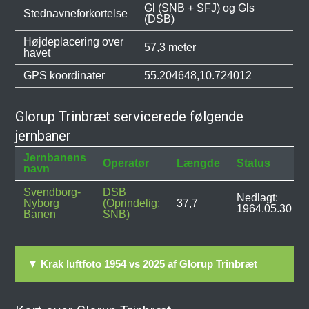
Gl (SNB + SFJ) og Gls
Stednavneforkortelse
(DSB)
Højdeplacering over
57,3 meter
havet
GPS koordinater
55.204648,10.724012
Glorup Trinbræt servicerede følgende
jernbaner
Jernbanens
Operatør
Længde
Status
navn
Svendborg-
DSB
Nedlagt:
Nyborg
(Oprindelig:
37,7
1964.05.30
Banen
SNB)
▼ Krak luftfoto 1954 vs 2025 af Glorup Trinbræt