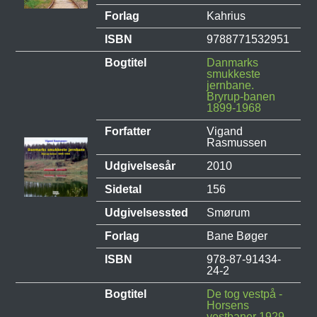
Forlag
Kahrius
ISBN
9788771532951
Bogtitel
Danmarks
smukkeste
jernbane.
Bryrup-banen
1899-1968
Forfatter
Vigand
Rasmussen
Udgivelsesår
2010
Sidetal
156
Udgivelsessted
Smørum
Forlag
Bane Bøger
ISBN
978-87-91434-
24-2
Bogtitel
De tog vestpå -
Horsens
vestbaner 1929-