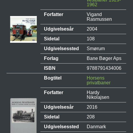
1962
Forfatter
Vigand
Rasmussen
Udgivelsesår
2004
Sidetal
108
Udgivelsessted
Smørum
Forlag
Bane Bøger Aps
ISBN
9788791434006
Bogtitel
Horsens
privatbaner
Forfatter
Hardy
Nikolajsen
Udgivelsesår
2016
Sidetal
208
Udgivelsessted
Danmark