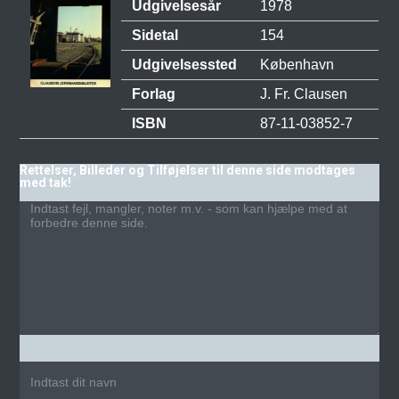
Udgivelsesår
1978
Sidetal
154
Udgivelsessted
København
Forlag
J. Fr. Clausen
ISBN
87-11-03852-7
Rettelser, Billeder og Tilføjelser til denne side modtages
med tak!