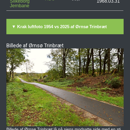
Silkeborg
1968.03.31
Jernbane
▼ Krak luftfoto 1954 vs 2025 af Ørnsø Trinbræt
Billede af Ørnsø Trinbræt
Billede af Ørnsø Trinbræt lå på siens modsatte side med en sti