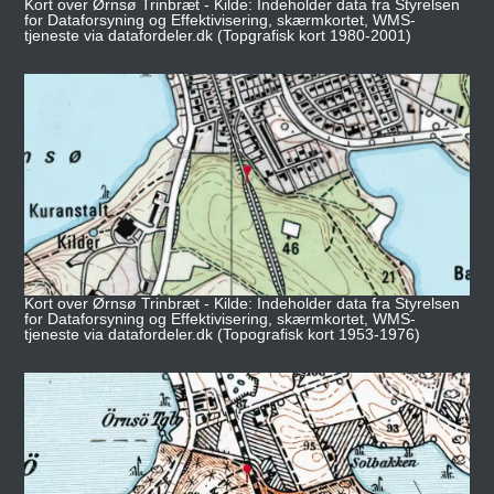
Kort over Ørnsø Trinbræt - Kilde: Indeholder data fra Styrelsen
for Dataforsyning og Effektivisering, skærmkortet, WMS-
tjeneste via datafordeler.dk (Topgrafisk kort 1980-2001)
Kort over Ørnsø Trinbræt - Kilde: Indeholder data fra Styrelsen
for Dataforsyning og Effektivisering, skærmkortet, WMS-
tjeneste via datafordeler.dk (Topografisk kort 1953-1976)