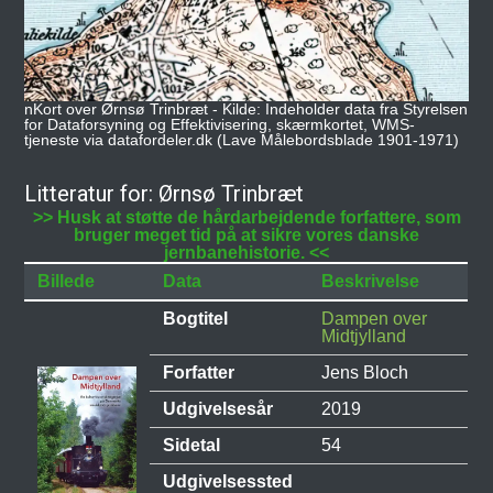
nKort over Ørnsø Trinbræt - Kilde: Indeholder data fra Styrelsen
for Dataforsyning og Effektivisering, skærmkortet, WMS-
tjeneste via datafordeler.dk (Lave Målebordsblade 1901-1971)
Litteratur for: Ørnsø Trinbræt
>> Husk at støtte de hårdarbejdende forfattere, som
bruger meget tid på at sikre vores danske
jernbanehistorie. <<
Billede
Data
Beskrivelse
Bogtitel
Dampen over
Midtjylland
Forfatter
Jens Bloch
Udgivelsesår
2019
Sidetal
54
Udgivelsessted