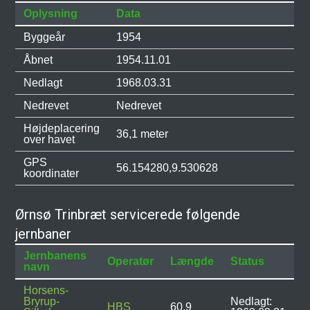
Oplysning
Data
Byggeår
1954
Åbnet
1954.11.01
Nedlagt
1968.03.31
Nedrevet
Nedrevet
Højdeplacering
36,1 meter
over havet
GPS
56.154280,9.530628
koordinater
Ørnsø Trinbræt servicerede følgende
jernbaner
Jernbanens
Operatør
Længde
Status
navn
Horsens-
Bryrup-
Nedlagt:
HBS
60,9