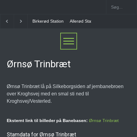
Allerød Station
Favrholm Station
Hillerød Lokal S
Ørnsø Trinbræt
Ørnsø Trinbræt lå på Silkeborgsiden af jernbanebroen
over Kroghsvej med en smal sti ned til
Kroghsvej/Vesterled.
Eksternt link til billeder på Banebasen:
Ørnsø Trinbræt
Stamdata for Ørnsø Trinbræt