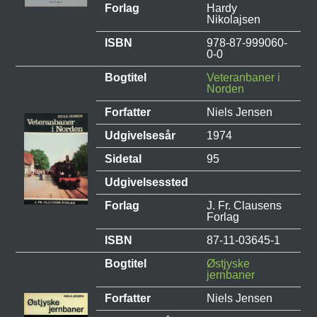
Forlag
Hardy
Nikolajsen
ISBN
978-87-999060-
0-0
Bogtitel
Veteranbaner i
Norden
Forfatter
Niels Jensen
Udgivelsesår
1974
Sidetal
95
Udgivelsessted
Forlag
J. Fr. Clausens
Forlag
ISBN
87-11-03645-1
Bogtitel
Østjyske
jernbaner
Forfatter
Niels Jensen