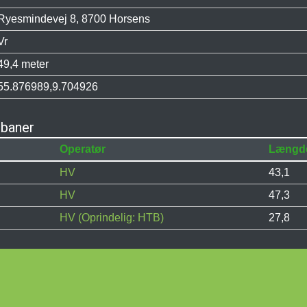
Ryesmindevej 8, 8700 Horsens
Vr
49,4 meter
55.876989,9.704926
nbaner
Operatør
Længd
HV
43,1
HV
47,3
HV (Oprindelig: HTB)
27,8