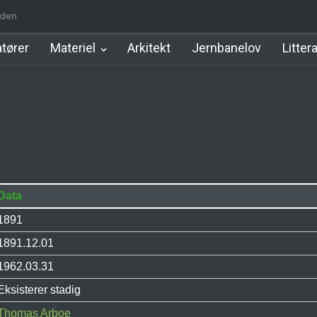
den
m Station
Hillerød Lokal Station
Hillerød Station
København Syd 
tører
Materiel
Arkitekt
Jernbanelov
Litter
Data
1891
1891.12.01
1962.03.31
Eksisterer stadig
Thomas Arboe