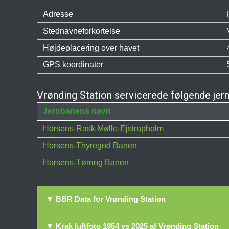
Adresse
Stednavneforkortelse
Højdeplacering over havet
GPS koordinater
Vrønding Station servicerede følgende jer
Jernbanens navn
Horsens-Rask Mølle-Ejstrupholm
Horsens-Thyregod Banen
Horsens-Tørring Banen
▼ BBR Data for Vrønding Station
▼ Krak luftfoto 1954 vs 2025 af Vrønding Station