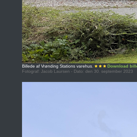
Billede af Vrønding Stations varehus.
Download bill
Fotograf: Jacob Laursen - Dato: den 30. september 2023