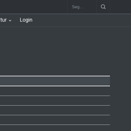
Station
Nørrebro B Station [1886-1930]
Nørrebro A Station [1886
atur
Login