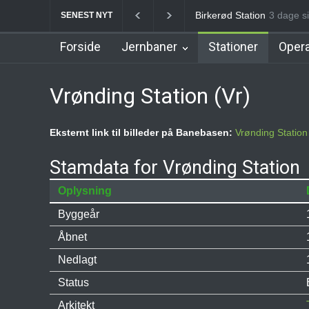
Allerød Station
3 dage si
Favrhol
SENEST NYT
Forside
Jernbaner
Stationer
Opera
Vrønding Station (Vr)
Eksternt link til billeder på Banebasen:
Vrønding Station
Stamdata for Vrønding Station
Oplysning
Byggeår
Åbnet
Nedlagt
Status
Arkitekt