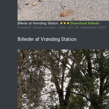
Billede af Vrønding Station.
Download billede
Fotograf: Jacob Laursen - Dato: den 30. september 2023
Billeder af Vrønding Station