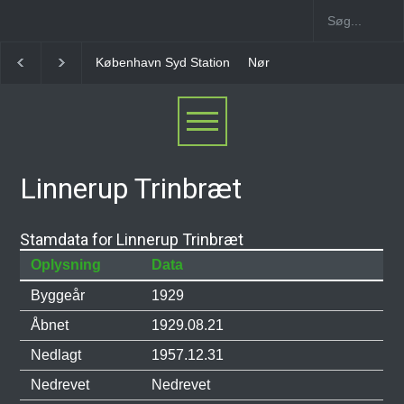
København Syd Station
Nørrebro B Station [1886-1
Linnerup Trinbræt
Stamdata for Linnerup Trinbræt
Oplysning
Data
Byggeår
1929
Åbnet
1929.08.21
Nedlagt
1957.12.31
Nedrevet
Nedrevet