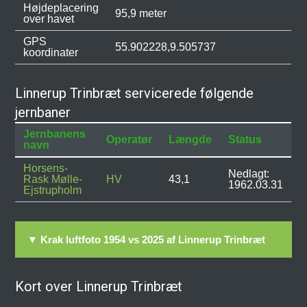
Højdeplacering
95,9 meter
over havet
GPS
55.902228,9.505737
koordinater
Linnerup Trinbræt servicerede følgende
jernbaner
Jernbanens
Operatør
Længde
Status
navn
Horsens-
Nedlagt:
Rask Mølle-
HV
43,1
1962.03.31
Ejstrupholm
▼ Krak luftfoto 1954 vs 2025 af Linnerup Trinbræt
Kort over Linnerup Trinbræt