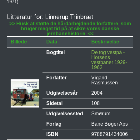
1971)
Litteratur for: Linnerup Trinbræt
>> Husk at støtte de hårdarbejdende forfattere, som
bruger meget tid på at sikre vores danske
jernbanehistorie. <<
Billede
Data
Beskrivelse
Bogtitel
De tog vestpå -
Horsens
vestbaner 1929-
1962
Forfatter
Vigand
Rasmussen
Udgivelsesår
2004
Sidetal
108
Udgivelsessted
Smørum
Forlag
Bane Bøger Aps
ISBN
9788791434006