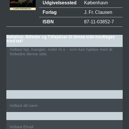
Udgivelsessted
København
Forlag
J. Fr. Clausen
ISBN
87-11-03852-7
Rettelser, Billeder og Tilføjelser til denne side modtages
med tak!