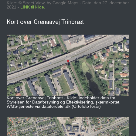
Kilde: © Street View, by Google Maps - Dato: den 27. december
2021 -
LINK til kilde.
Kort over Grenaavej Trinbræt
Kort over Grenaavej Trinbræt - Kilde: Indeholder data fra
Styrelsen for Dataforsyning og Effektivisering, skærmkortet,
WMS-tjeneste via datafordeler.dk (Ortofoto forår)