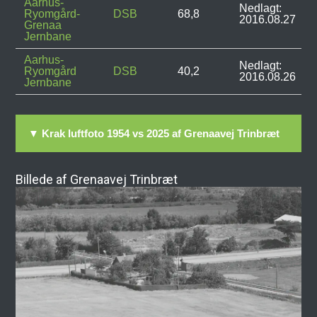
Aarhus-
Nedlagt:
Ryomgård-
DSB
68,8
2016.08.27
Grenaa
Jernbane
Aarhus-
Nedlagt:
Ryomgård
DSB
40,2
2016.08.26
Jernbane
▼ Krak luftfoto 1954 vs 2025 af Grenaavej Trinbræt
Billede af Grenaavej Trinbræt