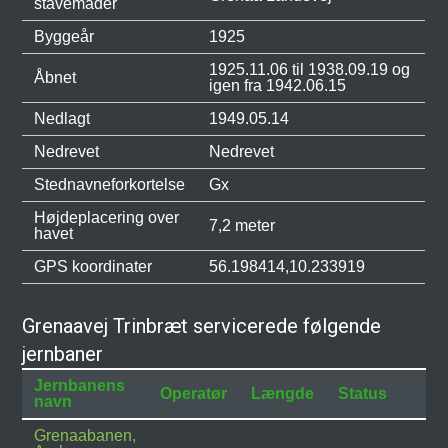
stavemåder
Byggeår
1925
1925.11.06 til 1938.09.19 og
Åbnet
igen fra 1942.06.15
Nedlagt
1949.05.14
Nedrevet
Nedrevet
Stednavneforkortelse
Gx
Højdeplacering over
7,2 meter
havet
GPS koordinater
56.198414,10.233919
Grenaavej Trinbræt servicerede følgende
jernbaner
Jernbanens
Operatør
Længde
Status
navn
Grenaabanen,