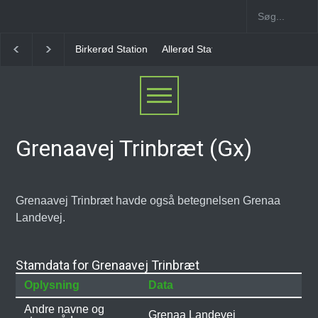
Birkerød Station
Allerød Station
Favrholm Station
Hillerød Lo
Grenaavej Trinbræt (Gx)
Grenaavej Trinbræt havde også betegnelsen Grenaa
Landevej.
Stamdata for Grenaavej Trinbræt
Oplysning
Data
Andre navne og
Grenaa Landevej