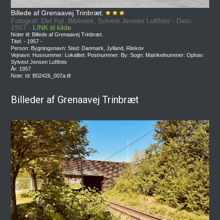
Billede af Grenaavej Trinbræt.
Fotograf: Det Kgl. Bibliotek, Sylvest Jensen Luftfoto - Dato:
1957 -
LINK til kilde.
Noter til: Billede af Grenaavej Trinbræt.
Titel: - 1957 -
Person: Bygningsnavn: Sted: Danmark, Jylland, Riiskov
Vejnavn: Husnummer: Lokalitet: Postnummer: By: Sogn: Matrikelnummer: Ophav:
Sylvest Jensen Luftfoto
År: 1957
Note: Id: B02426_007a.tif
Billeder af Grenaavej Trinbræt