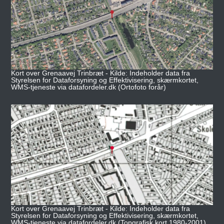
Kort over Grenaavej Trinbræt - Kilde: Indeholder data fra
Styrelsen for Dataforsyning og Effektivisering, skærmkortet,
WMS-tjeneste via datafordeler.dk (Ortofoto forår)
Kort over Grenaavej Trinbræt - Kilde: Indeholder data fra
Styrelsen for Dataforsyning og Effektivisering, skærmkortet,
WMS-tjeneste via datafordeler.dk (Topgrafisk kort 1980-2001)