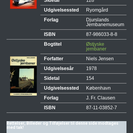
Sidetal
128
Udgivelsessted
Ryomgård
Forlag
Djurslands
Jernbanemuseum
ISBN
87-986033-8-8
Bogtitel
Østjyske
jernbaner
Forfatter
Niels Jensen
Udgivelsesår
1978
Sidetal
154
Udgivelsessted
København
Forlag
J. Fr. Clausen
ISBN
87-11-03852-7
Rettelser, Billeder og Tilføjelser til denne side modtages
med tak!