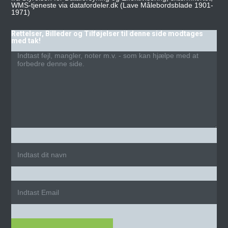
WMS-tjeneste via datafordeler.dk (Lave Målebordsblade 1901-
1971)
Rettelser, Billeder og Tilføjelser til denne side modtages
med tak!