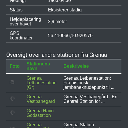
Nedlagt
1963.04.30
Status
Eksisterer stadig
Højdeplacering
2,9 meter
over havet
GPS
56.410066,10.920570
koordinater
Oversigt over andre stationer fra Grenaa
Stationens
Foto
Beskrivelse
navn
Grenaa
Grenaa Letbanestation:
Letbanestation
Fra historisk
(Gr)
jernbaneknudepunkt til ...
Grenaa
Grenaa Vestbanegård - En
Vestbanegård
Central Station for ...
Grenaa Havn
Godsstation
Grenaa
Grenaa Station -