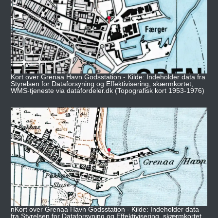
Kort over Grenaa Havn Godsstation - Kilde: Indeholder data fra
Styrelsen for Dataforsyning og Effektivisering, skærmkortet,
WMS-tjeneste via datafordeler.dk (Topografisk kort 1953-1976)
nKort over Grenaa Havn Godsstation - Kilde: Indeholder data
fra Styrelsen for Dataforsyning og Effektivisering, skærmkortet,