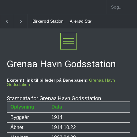
irkerød Station
Allerød Station
Favrholm Station
Hillerød Lokal 
Grenaa Havn Godsstation
Eksternt link til billeder på Banebasen:
Grenaa Havn
Godsstation
Stamdata for Grenaa Havn Godsstation
Oplysning
Data
Byggeår
1914
Åbnet
1914.10.22