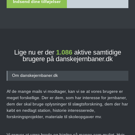
Indsend dine tilføjelser
Lige nu er der
1.086
aktive samtidige
brugere på danskejernbaner.dk
Om danskejernbaner.dk
Af de mange mails vi modtager, kan vi se at vores brugere er
meget forskellige. Der er dem, som har interesse for jernbaner,
dem der skal bruge oplysninger til slægtsforskning, dem der har
købt en nedlagt station, historie interesserede,
forskningsprojekter, materiale til skoleopgaver mv.
Vi prøver at være brede og hjælpe så mange som muligt. Hvis