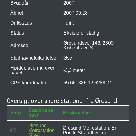
Byggeår
2007
Åbnet
2007.09.28
Driftstatus
I drift
Status
Eksisterer stadig
Øresundsvej 146, 2300
Adresse
København S
Stednavneforkortelse
Øsv
Højdeplacering over
-3,3 meter
havet
GPS koordinater
55.661336,12.628812
Oversigt over andre stationer fra Øresund
Stationens
Foto
Beskrivelse
navn
Øresund
Øresund Metrostation: En
Metrostation
Port til Strandlivet og ...
(Øsv)