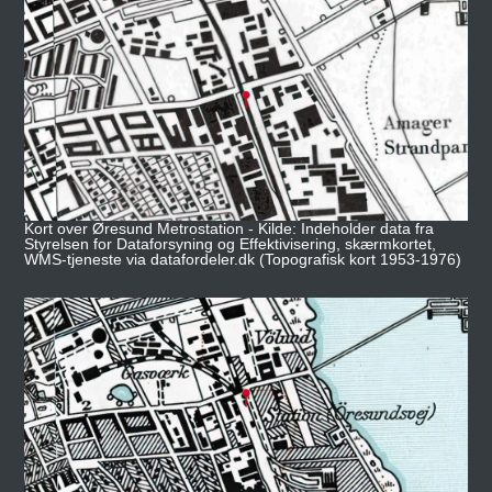
Kort over Øresund Metrostation - Kilde: Indeholder data fra
Styrelsen for Dataforsyning og Effektivisering, skærmkortet,
WMS-tjeneste via datafordeler.dk (Topografisk kort 1953-1976)