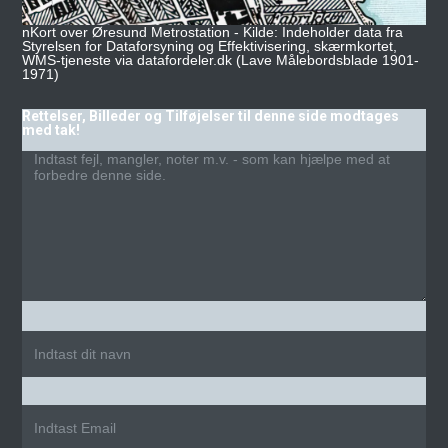
nKort over Øresund Metrostation - Kilde: Indeholder data fra
Styrelsen for Dataforsyning og Effektivisering, skærmkortet,
WMS-tjeneste via datafordeler.dk (Lave Målebordsblade 1901-
1971)
Rettelser, Billeder og Tilføjelser til denne side modtages
med tak!