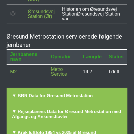
Historien om Øresundsvej
Øresundsvej
StationØresundsvej Station
Station (Ør)
var ...
Øresund Metrostation servicerede følgende
jernbaner
Jernbanens
Operatør
Længde
Status
navn
Metro
M2
14,2
I drift
Service
▼ BBR Data for Øresund Metrostation
▼ Rejseplanens Data for Øresund Metrostation med
Afgangs og Ankomsttavler
▼ Krak luftfoto 1954 vs 2025 af Øresund