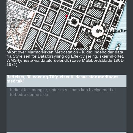
nKort over Marmorkirken Metrostation - Kilde: Indeholder data
fra Styrelsen for Dataforsyning og Effektivisering, skærmkortet,
WMS-tjeneste via datafordeler.dk (Lave Målebordsblade 1901-
1971)
Rettelser, Billeder og Tilføjelser til denne side modtages
med tak!