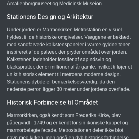
Amalienborgmuseet og Medicinsk Museion.
Stationens Design og Arkitektur
Under jorden er Marmorkirken Metrostation en visuel
hyldest til de historiske omgivelser. Væggene er beklædt
med sandfarvede kalkstenspaneler i varme gyldne toner,
inspireret af de palæer, der pryder området over jorden.
Kalkstenen indeholder fossiler af søpindsvin og
blæksprutter, der er millioner af år gamle, hvilket tilføjer et
unikt historisk element til metroens moderne design.
Stationens dybde er bemærkelsesværdig, da den
nederste perron ligger 30 meter under jordens overflade.
Historisk Forbindelse til Området
Marmorkirken, også kendt som Frederiks Kirke, blev
påbegyndt i 1749 og er kendt for sin ikoniske kuppel og
marmorbelagte facade. Metrostationen deler ikke blot
navn med kirken, men også en dyb historisk forbindelse