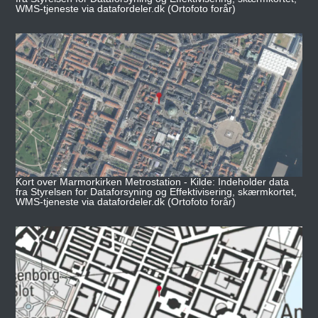
WMS-tjeneste via datafordeler.dk (Ortofoto forår)
Kort over Marmorkirken Metrostation - Kilde: Indeholder data
fra Styrelsen for Dataforsyning og Effektivisering, skærmkortet,
WMS-tjeneste via datafordeler.dk (Ortofoto forår)