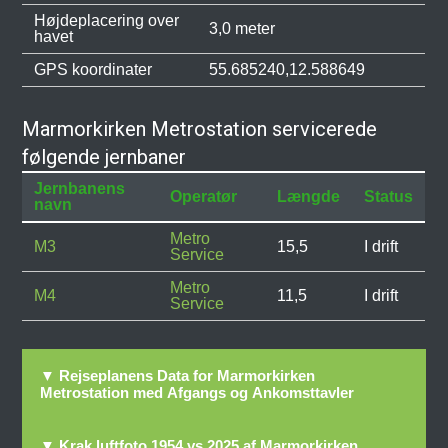
Højdeplacering over
3,0 meter
havet
GPS koordinater
55.685240,12.588649
Marmorkirken Metrostation servicerede
følgende jernbaner
Jernbanens
Operatør
Længde
Status
navn
Metro
M3
15,5
I drift
Service
Metro
M4
11,5
I drift
Service
▼ Rejseplanens Data for Marmorkirken
Metrostation med Afgangs og Ankomsttavler
▼ Krak luftfoto 1954 vs 2025 af Marmorkirken