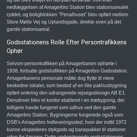
nedlæggelsen af Amagerbro Station blev stationsarealet
ryddet, og boligblokken "Penalhuset" blev opført mellem
Store Mølle Vej og Uplandsgade, direkte oven på det
gamle stationsareal.
Godsstationens Rolle Efter Persontrafikkens
Ophør
Selvom persontrafikken på Amagerbanen ophørte i
1938, fortsatte godstrafikken på Amagerbro Godsstation.
Amagerbanens personale måtte dog flytte til mere
beskedne lokaler, som bestod af en lille pakhusbygning
opført omkring den udrangerede rejsegodsvogn AB E1.
Derudover blev et kontor etableret i en træbygning, der
tidligere havde fungeret som udhus ved den gamle
Amagerbro Station. Bygningerne fungerede også som
DSB's Amagerbro Indleveringssted, hvor der indtil 1972
kunne ekspederes stykgods og banepakker til stationer
uden for Amager. Dette understregede godsstationens