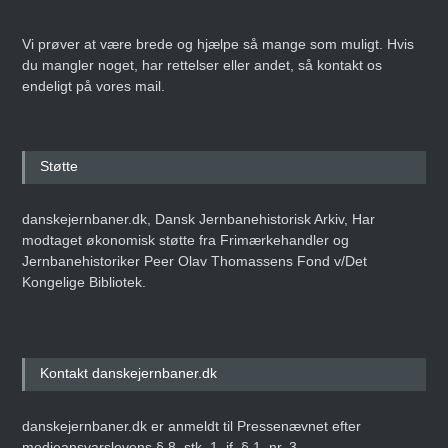
Vi prøver at være brede og hjælpe så mange som muligt. Hvis
du mangler noget, har rettelser eller andet, så kontakt os
endeligt på vores mail.
Støtte
danskejernbaner.dk, Dansk Jernbanehistorisk Arkiv, Har
modtaget økonomisk støtte fra Frimærkehandler og
Jernbanehistoriker Peer Olav Thomassens Fond v/Det
Kongelige Bibliotek.
Kontakt danskejernbaner.dk
danskejernbaner.dk er anmeldt til Pressenævnet efter
medieansvarslovens § 8, stk. 1, jf. § 1, nr. 3.