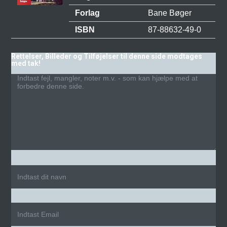
Forlag
Bane Bøger
ISBN
87-88632-49-0
Rettelser, Billeder og Tilføjelser til denne side modtages
med tak!