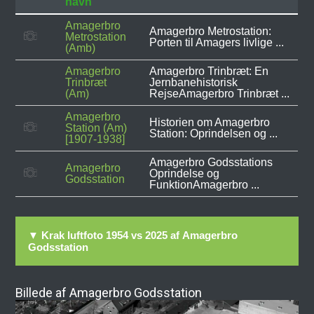
navn
Amagerbro
Amagerbro Metrostation:
Metrostation
Porten til Amagers livlige ...
(Amb)
Amagerbro
Amagerbro Trinbræt: En
Trinbræt
Jernbanehistorisk
(Am)
RejseAmagerbro Trinbræt ...
Amagerbro
Historien om Amagerbro
Station (Am)
Station: Oprindelsen og ...
[1907-1938]
Amagerbro Godsstations
Amagerbro
Oprindelse og
Godsstation
FunktionAmagerbro ...
▼ Krak luftfoto 1954 vs 2025 af Amagerbro
Godsstation
Billede af Amagerbro Godsstation