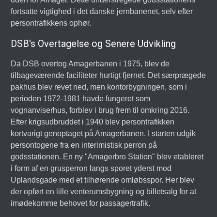
fortsatte vigtighed i det danske jernbanenet, selv efter
persontrafikkens ophør.
DSB's Overtagelse og Senere Udvikling
Da DSB overtog Amagerbanen i 1975, blev de
tilbageværende faciliteter hurtigt fjernet. Det særprægede
pakhus blev revet ned, men kontorbygningen, som i
perioden 1972-1981 havde fungeret som
vognanviserhus, forblev i brug frem til omkring 2016.
Efter krigsudbruddet i 1940 blev persontrafikken
kortvarigt genoptaget på Amagerbanen. I starten udgik
persontogene fra en interimistisk perron på
godsstationen. En ny "Amagerbro Station" blev etableret
i form af en grusperron langs sporet yderst mod
Uplandsgade med et tilhørende omløbsspor. Her blev
der opført en lille venterumsbygning og billetsalg for at
imødekomme behovet for passagertrafik.