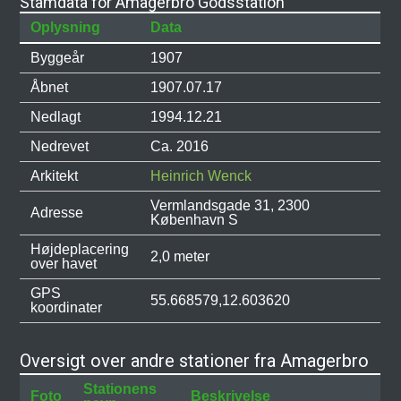
Stamdata for Amagerbro Godsstation
Oplysning
Data
Byggeår
1907
Åbnet
1907.07.17
Nedlagt
1994.12.21
Nedrevet
Ca. 2016
Arkitekt
Heinrich Wenck
Vermlandsgade 31, 2300
Adresse
København S
Højdeplacering
2,0 meter
over havet
GPS
55.668579,12.603620
koordinater
Oversigt over andre stationer fra Amagerbro
Stationens
Foto
Beskrivelse