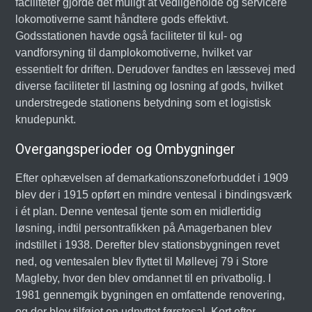
faciliteter gjorde det muligt at vedligeholde og servicere
lokomotiverne samt håndtere gods effektivt.
Godsstationen havde også faciliteter til kul- og
vandforsyning til damplokomotiverne, hvilket var
essentielt for driften. Derudover fandtes en læssevej med
diverse faciliteter til lastning og losning af gods, hvilket
understregede stationens betydning som et logistisk
knudepunkt.
Overgangsperioder og Ombygninger
Efter ophævelsen af demarkationszoneforbuddet i 1909
blev der i 1915 opført en mindre ventesal i bindingsværk
i ét plan. Denne ventesal tjente som en midlertidig
løsning, indtil persontrafikken på Amagerbanen blev
indstillet i 1938. Derefter blev stationsbygningen revet
ned, og ventesalen blev flyttet til Møllevej 79 i Store
Magleby, hvor den blev omdannet til en privatbolig. I
1981 gennemgik bygningen en omfattende renovering,
og der blev tilføjet en udnyttet førstesal. Kort efter