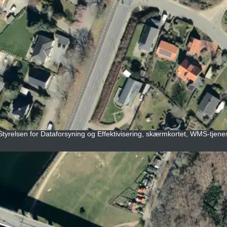
Styrelsen for Dataforsyning og Effektivisering, skærmkortet, WMS-tjenest