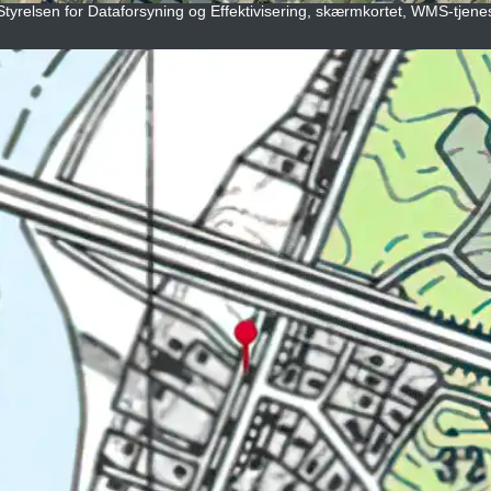
Styrelsen for Dataforsyning og Effektivisering, skærmkortet, WMS-tjenest