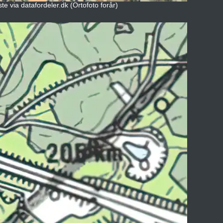
e via datafordeler.dk (Ortofoto forår)