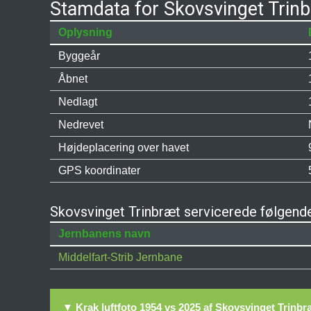
Stamdata for Skovsvinget Trin
Oplysning
Byggeår
Åbnet
Nedlagt
Nedrevet
Højdeplacering over havet
GPS koordinater
Skovsvinget Trinbræt servicerede følgende
Jernbanens navn
Middelfart-Strib Jernbane
▼ Krak luftfoto 1954 vs 2025 af Skovsvinget Trinbr