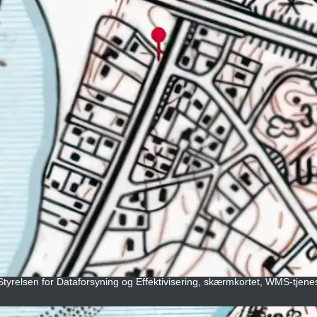
 Styrelsen for Dataforsyning og Effektivisering, skærmkortet, WMS-tjene