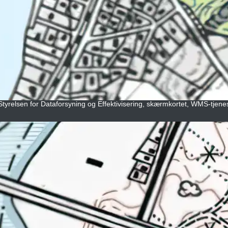
 Styrelsen for Dataforsyning og Effektivisering, skærmkortet, WMS-tjene