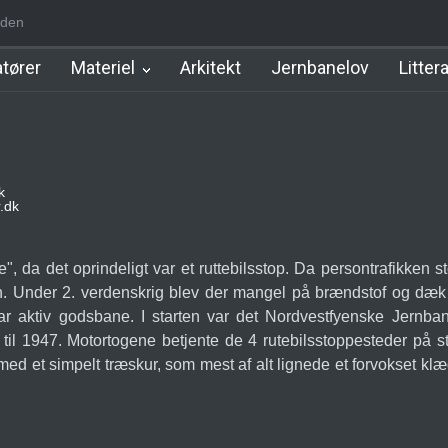
den
m Station
Hillerød Lokal Station
Hillerød Station
København Syd 
tører
Materiel
Arkitekt
Jernbanelov
Litter
k
.dk
se", da det oprindeligt var et ruttebilsstop. Da persontrafikke
n. Under 2. verdenskrig blev der mangel på brændstof og dæk ti
 var aktiv godsbane. I starten var det Nordvestfyenske Jern
til 1947. Motortogene betjente de 4 rutebilsstoppesteder på st
t med et simpelt træskur, som mest af alt lignede et forvokset