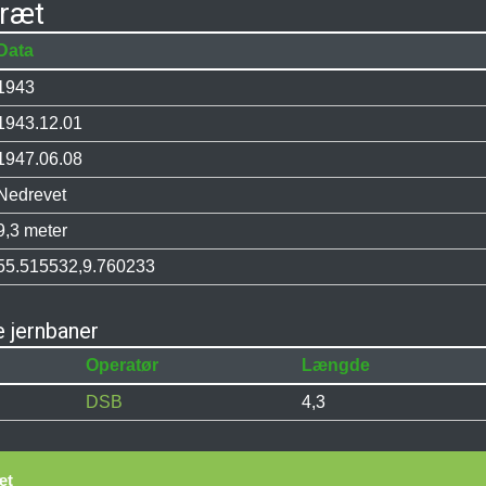
bræt
Data
1943
1943.12.01
1947.06.08
Nedrevet
9,3 meter
55.515532,9.760233
 jernbaner
Operatør
Længde
DSB
4,3
æt