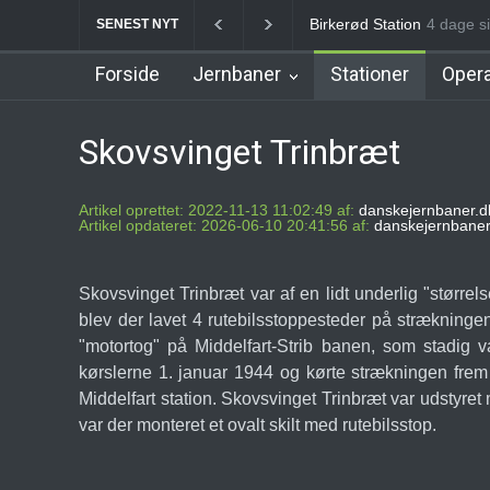
Allerød Station
4 dage si
Favrhol
SENEST NYT
Forside
Jernbaner
Stationer
Opera
Skovsvinget Trinbræt
Artikel oprettet: 2022-11-13 11:02:49 af:
danskejernbaner.d
Artikel opdateret: 2026-06-10 20:41:56 af:
danskejernbaner
Skovsvinget Trinbræt var af en lidt underlig "størrel
blev der lavet 4 rutebilsstoppesteder på strækninge
"motortog" på Middelfart-Strib banen, som stadig
kørslerne 1. januar 1944 og kørte strækningen frem 
Middelfart station. Skovsvinget Trinbræt var udstyre
var der monteret et ovalt skilt med rutebilsstop.