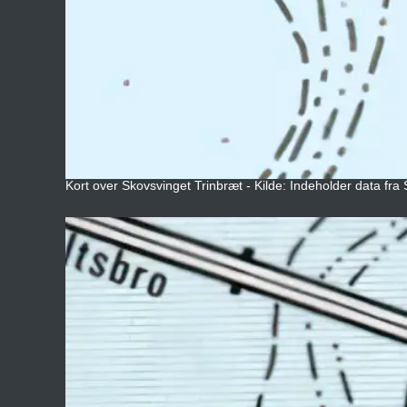
Kort over Skovsvinget Trinbræt - Kilde: Indeholder data fra