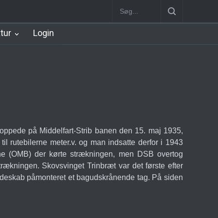
Station
Nørrebro B Station [1886-1930]
Nørrebro A Station [1886
atur
Login
n stoppede på Middelfart-Strib banen den 15. maj 1935,
l rutebilerne meter.v. og man indsatte derfor i 1943
bane (OMB) der kørte strækningen, men DSB overtog
rækningen. Skovsvinget Trinbræt var det første efter
 klædeskab påmonteret et bagudskrånende tag. På siden