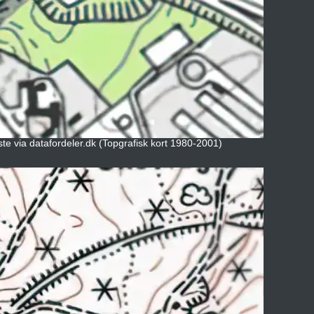
ste via datafordeler.dk (Topgrafisk kort 1980-2001)