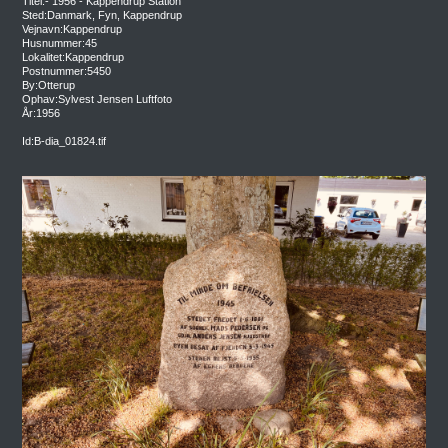
Titel:- 1956 - Kappendrup Station
Sted:Danmark, Fyn, Kappendrup
Vejnavn:Kappendrup
Husnummer:45
Lokalitet:Kappendrup
Postnummer:5450
By:Otterup
Ophav:Sylvest Jensen Luftfoto
År:1956
Id:B-dia_01824.tif