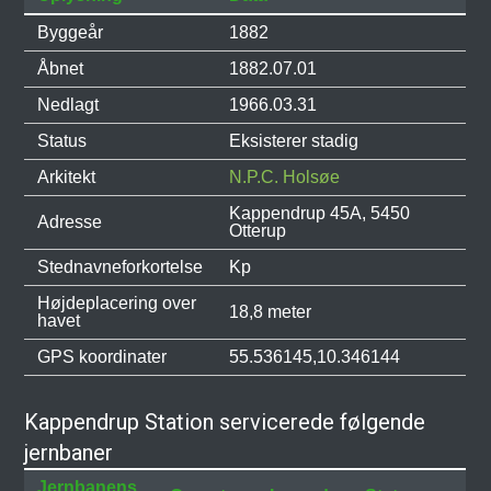
Byggeår
1882
Åbnet
1882.07.01
Nedlagt
1966.03.31
Status
Eksisterer stadig
Arkitekt
N.P.C. Holsøe
Kappendrup 45A, 5450
Adresse
Otterup
Stednavneforkortelse
Kp
Højdeplacering over
18,8 meter
havet
GPS koordinater
55.536145,10.346144
Kappendrup Station servicerede følgende
jernbaner
Jernbanens