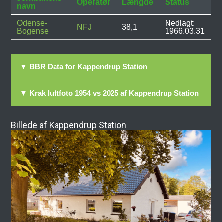
Operatør
Længde
Status
navn
Odense-
Nedlagt:
NFJ
38,1
Bogense
1966.03.31
▼ BBR Data for Kappendrup Station
▼ Krak luftfoto 1954 vs 2025 af Kappendrup Station
Billede af Kappendrup Station