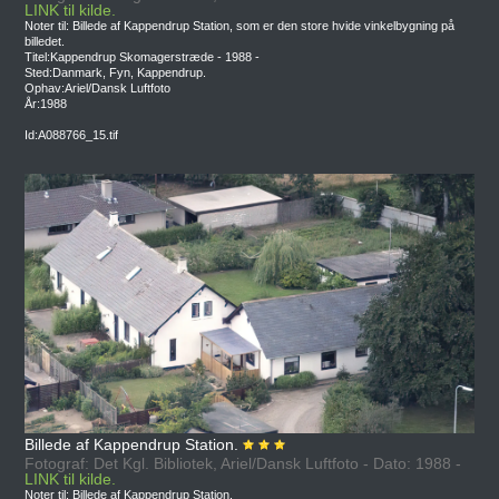
LINK til kilde.
Noter til: Billede af Kappendrup Station, som er den store hvide vinkelbygning på
billedet.
Titel:Kappendrup Skomagerstræde - 1988 -
Sted:Danmark, Fyn, Kappendrup.
Ophav:Ariel/Dansk Luftfoto
År:1988
Id:A088766_15.tif
Billede af Kappendrup Station.
Fotograf: Det Kgl. Bibliotek, Ariel/Dansk Luftfoto - Dato: 1988 -
LINK til kilde.
Noter til: Billede af Kappendrup Station.