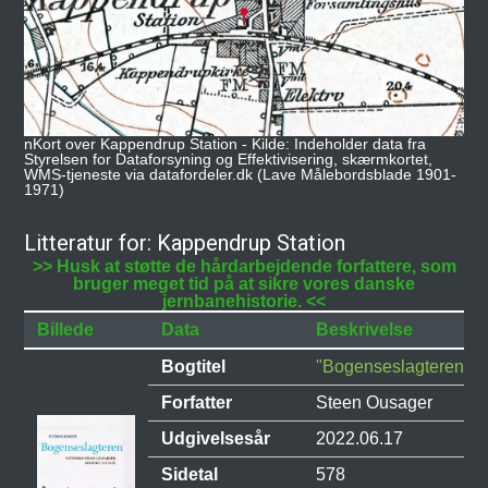
nKort over Kappendrup Station - Kilde: Indeholder data fra
Styrelsen for Dataforsyning og Effektivisering, skærmkortet,
WMS-tjeneste via datafordeler.dk (Lave Målebordsblade 1901-
1971)
Litteratur for: Kappendrup Station
>> Husk at støtte de hårdarbejdende forfattere, som
bruger meget tid på at sikre vores danske
jernbanehistorie. <<
Billede
Data
Beskrivelse
Bogtitel
"Bogenseslagteren"
Forfatter
Steen Ousager
Udgivelsesår
2022.06.17
Sidetal
578