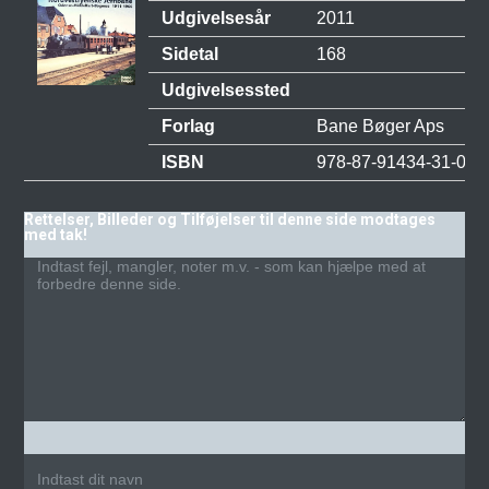
Udgivelsesår
2011
Sidetal
168
Udgivelsessted
Forlag
Bane Bøger Aps
ISBN
978-87-91434-31-0
Rettelser, Billeder og Tilføjelser til denne side modtages
med tak!