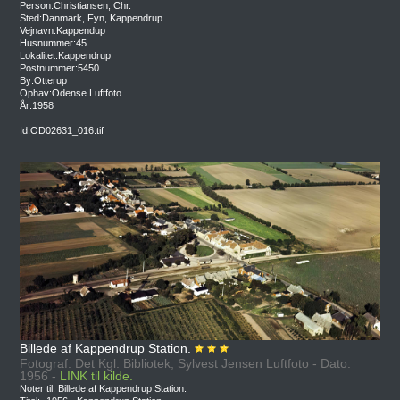
Person:Christiansen, Chr.
Sted:Danmark, Fyn, Kappendrup.
Vejnavn:Kappendup
Husnummer:45
Lokalitet:Kappendrup
Postnummer:5450
By:Otterup
Ophav:Odense Luftfoto
År:1958
Id:OD02631_016.tif
Billede af Kappendrup Station.
Fotograf: Det Kgl. Bibliotek, Sylvest Jensen Luftfoto - Dato:
1956 -
LINK til kilde.
Noter til: Billede af Kappendrup Station.