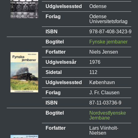
Udgivelsessted
Odense
Forlag
Odense
Universitetsforlag
ISBN
978-87-408-3423-9
Bogtitel
Fynske jernbaner
Forfatter
Niels Jensen
Udgivelsesår
1976
Sidetal
112
Udgivelsessted
København
Forlag
J. Fr. Clausen
ISBN
87-11-03736-9
Bogtitel
Nordvestfyenske
Jernbane
Forfatter
Lars Viinholt-
Nielsen