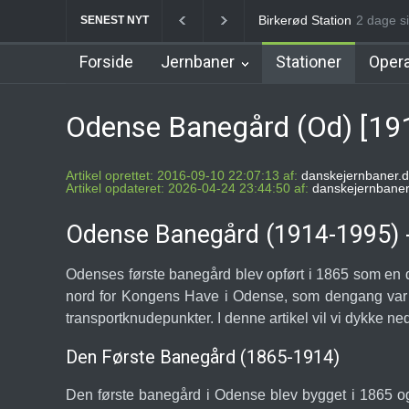
Allerød Station
2 dage si
Favrhol
SENEST NYT
Forside
Jernbaner
Stationer
Opera
Odense Banegård (Od) [19
Artikel oprettet: 2016-09-10 22:07:13 af:
danskejernbaner.d
Artikel opdateret: 2026-04-24 23:44:50 af:
danskejernbaner
Odense Banegård (1914-1995) - 
Odenses første banegård blev opført i 1865 som en d
nord for Kongens Have i Odense, som dengang var st
transportknudepunkter. I denne artikel vil vi dykke n
Den Første Banegård (1865-1914)
Den første banegård i Odense blev bygget i 1865 og 