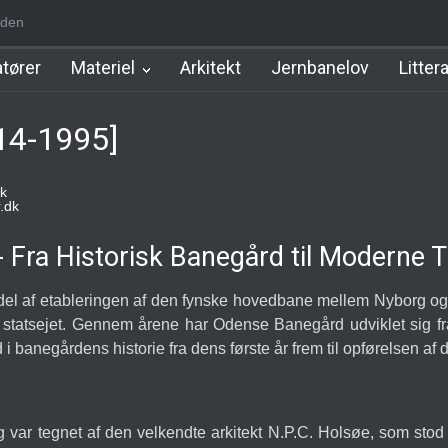
den
m Station
Hillerød Lokal Station
Hillerød Station
København Syd 
tører
Materiel
Arkitekt
Jernbanelov
Litter
14-1995]
k
.dk
Fra Historisk Banegård til Moderne 
el af etableringen af den fynske hovedbane mellem Nyborg og 
atsejet. Gennem årene har Odense Banegård udviklet sig fra 
ed i banegårdens historie fra dens første år frem til opførelsen
var tegnet af den velkendte arkitekt N.P.C. Holsøe, som stod