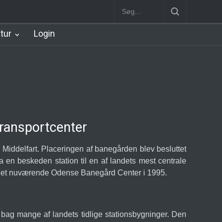
Station
Nørrebro B Station [1886-1930]
Nørrebro A Station [1886
atur
Login
Transportcenter
Middelfart. Placeringen af banegården blev besluttet
en beskeden station til en af landets mest centrale
 af det nuværende Odense Banegård Center i 1995.
 bag mange af landets tidlige stationsbygninger. Den