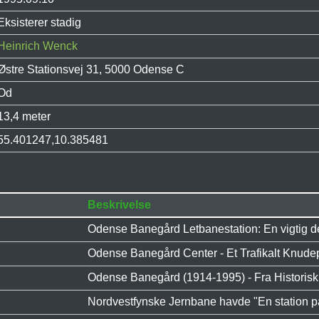
Eksisterer stadig
Heinrich Wenck
Østre Stationsvej 31, 5000 Odense C
Od
13,4 meter
55.401247,10.385481
Beskrivelse
Odense Banegård Letbanestation: En vigtig de
Odense Banegård Center - Et Trafikalt Knudep
Odense Banegård (1914-1995) - Fra Historisk 
Nordvestfynske Jernbane havde "En station på 