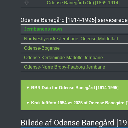
Odense Banegård (Od) [1865-1914]
Odense Banegård [1914-1995] servicerede 
Jernbanens navn
Nordvestfyenske Jernbane, Odense-Middelfart
Odense-Bogense
Odense-Kerteminde-Martofte Jernbane
Odense-Nørre Broby-Faaborg Jernbane
▼ BBR Data for Odense Banegård [1914-1995]
▼ Krak luftfoto 1954 vs 2025 af Odense Banegård [
Billede af Odense Banegård [1