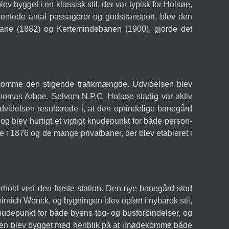
v bygget i en klassisk stil, der var typisk for Holsøe,
rventede antal passagerer og godstransport, blev den
rnbane (1882) og Kertemindebanen (1900), gjorde det
dekomme den stigende trafikmængde. Udvidelsen blev
Thomas Arboe. Selvom N.P.C. Holsøe stadig var aktiv
Udvidelsen resulterede i, at den oprindelige banegård
 blev hurtigt et vigtigt knudepunkt for både person-
 i 1876 og de mange privatbaner, der blev etableret i
rhold ved den første station. Den nye banegård stod
inrich Wenck, og bygningen blev opført i nybarok stil,
knudepunkt for både byens tog- og busforbindelser, og
gården blev bygget med henblik på at imødekomme både