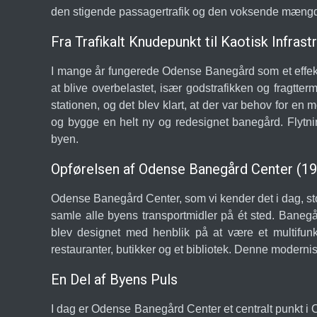
den stigende passagertrafik og den voksende mængde g
Fra Trafikalt Knudepunkt til Kaotisk Infrast
I mange år fungerede Odense Banegård som et effekti
at blive overbelastet, især godstrafikken og fragtterm
stationen, og det blev klart, at der var behov for en
og bygge en helt ny og redesignet banegård. Flytning
byen.
Opførelsen af Odense Banegård Center (1
Odense Banegård Center, som vi kender det i dag, st
samle alle byens transportmidler på ét sted. Banegå
blev designet med henblik på at være et multifunk
restauranter, butikker og et bibliotek. Denne modern
En Del af Byens Puls
I dag er Odense Banegård Center et centralt punkt i 