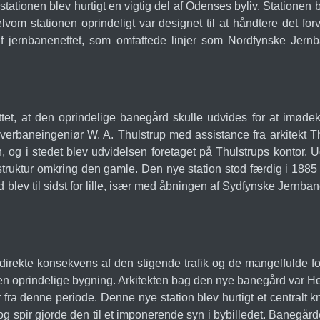
ationen blev hurtigt en vigtig del af Odenses byliv. Stationen ble
lvom stationen oprindeligt var designet til at håndtere det fo
en af jernbanenettet, som omfattede linjer som Nordfynske Je
uttet, at den oprindelige banegård skulle udvides for at imø
erbaneingeniør W. A. Thulstrup med assistance fra arkitekt 
, og i stedet blev udvidelsen foretaget på Thulstrups kontor. 
uktur omkring den gamle. Den nye station stod færdig i 1885 og
lev til sidst for lille, især med åbningen af Sydfynske Jernbane
ekte konsekvens af den stigende trafik og de mangelfulde fo
den oprindelige bygning. Arkitekten bag den nye banegård var He
r fra denne periode. Denne nye station blev hurtigt et centralt 
 og spir gjorde den til et imponerende syn i bybilledet. Bane