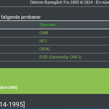
Odense Banegård: Fra 1865 til 1914 - En rejs
følgende jernbaner
Operatør
OMB
NFJ
OKMJ
DSB (Oprindelig: ONFJ)
1914-1995]
914-1995]