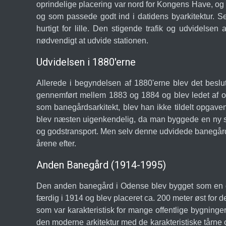
oprindelige placering var nord for Kongens Have, og st
og som passede godt ind i datidens byarkitektur. Se
hurtigt for lille. Den stigende trafik og udvidels
nødvendigt at udvide stationen.
Udvidelsen i 1880'erne
Allerede i begyndelsen af 1880'erne blev det besl
gennemført mellem 1883 og 1884 og blev ledet af ov
som banegårdsarkitekt, blev han ikke tildelt opgaven
blev næsten uigenkendelig, da man byggede en ny str
og godstransport. Men selv denne udvidede banegård b
årene efter.
Anden Banegård (1914-1995)
Den anden banegård i Odense blev bygget som en dir
færdig i 1914 og blev placeret ca. 200 meter øst for 
som var karakteristisk for mange offentlige bygninge
den moderne arkitektur med de karakteristiske tårne