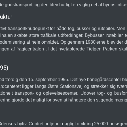
odstransport, og den blev hurtigt en vigtig del af byens infrast
ruktur
vt transportknudepunkt for både tog, busser og rutebiler. Men 
inalen skabte store trafikale udfordringer. Bybusser, rutebiler, 
 modernisering af hele området. Op gennem 1980'erne blev der der
en af fragtcentralen til det nyetablerede Tietgen Parken skulle
995)
od færdig den 15. september 1995. Det nye banegårdscenter blev
rdcenteret ligger langs Østre Stationsvej og strækker sig tv
tionelt transport- og oplevelsescenter. Udover tog- og busfo
isering gjorde det muligt for byen at håndtere den stigende mæn
Odenses byliv. Centret betjener dagligt omkring 25.000 besøge