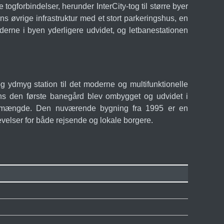
togforbindelser, herunder InterCity-tog til større byer
s øvrige infrastruktur med et stort parkeringshus, en
erne i byen yderligere udvidet, og letbanestationen
 ydmyg station til det moderne og multifunktionelle
ns den første banegård blev ombygget og udvidet i
afikmængde. Den nuværende bygning fra 1995 er en
evelser for både rejsende og lokale borgere.