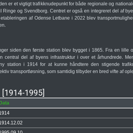
en er et vigtigt trafikknudepunkt for både regionale og nationale 
Ringe og Svendborg. Centret er også en integreret del af byen
 etableringen af Odense Letbane i 2022 blev transportmulighed
en.
siden den første station blev bygget i 1865. Fra en lille og
central del af byens infrastruktur i over et århundrede. Me
 ny station i 1914 for at kunne håndtere den stigende tr
ktiv transportløsning, som samtidig tilbyder en bred vifte af opl
 [1914-1995]
Data
1914
1914.12.02
1995.09.10