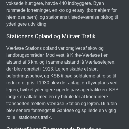
voksede hurtigere, havde 440 indbyggere. Byen
rummede forretninger, en kro og et asyl (børnehjem for
hjemløse børn), og stationens tilstedeværelse bidrog til
yderligere udvikling.
Stationens Opland og Militær Trafik
Værløse Stations opland var omgivet af skov og
landbrugsområder. Mod vest lå Kirke-Værløse i en
afstand af 3 km, og i samme afstand lå Værløselejren,
der blev oprettet i 1913. Lejren skabte et stort
befordringsbehov, og KSB tilbød soldaterne at rejse til
reduceret pris. I 1930 blev der anlagt en flyveplads ved
lejren, hvilket yderligere øgede passagertrafikken. KSB
indgik en aftale med en ny bilrute for at koordinere
transporten mellem Værløse Station og lejren. Bilruten
blev senere forlænget til Ganløse og spillede en vigtig
rolle i stationens trafik.