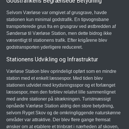
Godstrafikens Begrænsede Betydning
Selvom Værløse var omgivet af grusgrave, havde
stationen kun minimal godstrafik. En tipvognsbane
transporterede grus fra en grusgrav ved østbredden af
Søndersø til Værløse Station, men dette bidrog ikke
væsentligt til stationens trafik. Efter krigårene blev
godstransporten yderligere reduceret.
Stationens Udvikling og Infrastruktur
Værløse Station blev oprindeligt opført som en mindre
station med et enkelt læssespor. Med tiden blev
stationen udvidet med krydsningsspor og et forlænget
læssespor, men den forblev relativt lille sammenlignet
med andre stationer på strækningen. Turistmæssigt
opnåede Værløse Station aldrig den store betydning,
selvom Ryget Skov og de omkringliggende naturskønne
områder var attraktive. Der blev flere gange fremsat
ønsker om at etablere et trinbræt i nærheden af skoven,