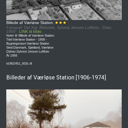
Billede af Værløse Station.
Fotograf: Det Kgl. Bibliotek, Sylvest Jensen Luftfoto - Dato:
1958 -
LINK til kilde.
Noter til: Billede af Værløse Station.
Titel:Værløse Station - 1958 -
Bygningsnavn:Værløse Station
Sted:Danmark, Sjælland, Værløse
Ophav:Sylvest Jensen Luftfoto
År:1958
Id:B02451_003c.tif
Billeder af Værløse Station [1906-1974]