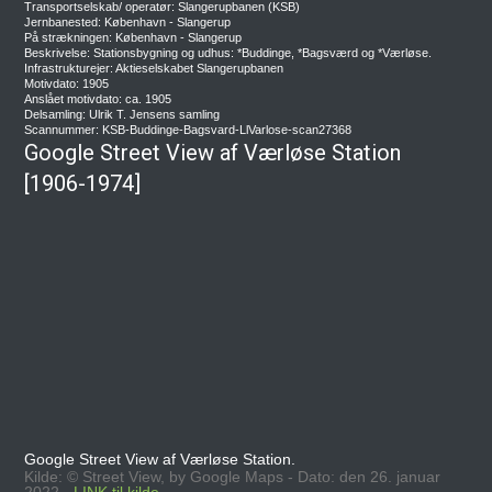
Transportselskab/ operatør: Slangerupbanen (KSB)
Jernbanested: København - Slangerup
På strækningen: København - Slangerup
Beskrivelse: Stationsbygning og udhus: *Buddinge, *Bagsværd og *Værløse.
Infrastrukturejer: Aktieselskabet Slangerupbanen
Motivdato: 1905
Anslået motivdato: ca. 1905
Delsamling: Ulrik T. Jensens samling
Scannummer: KSB-Buddinge-Bagsvard-LlVarlose-scan27368
Google Street View af Værløse Station
[1906-1974]
Google Street View af Værløse Station.
Kilde: © Street View, by Google Maps - Dato: den 26. januar