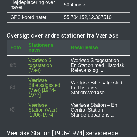
Højdeplacering over
50,4 meter
havet
GPS koordinater
55.784152,12.367516
Oversigt over andre stationer fra Værløse
Stationens
Foto
Beskrivelse
navn
Værløse S-
Værløse S-togsstation –
togsstation
En Station med Historisk
(Vær)
Relevans og ...
Værløse
Værløse Billetsalgssted –
Billetsalgssted
En Historisk
(Vær) [1974-
StationVærløse ...
1977]
Værløse
Værløse Station – En
Station (Vær)
Central Station i
[1906-1974]
Slangerupbanens ...
Værløse Station [1906-1974] servicerede