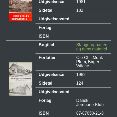
Udgivelsesår
1981
Sidetal
182
Udgivelsessted
Forlag
ISBN
Bogtitel
Slangerupbanen
og dens materiel
Forfatter
Ole-Chr. Munk
Plum, Birger
Wilche
Udgivelsesår
1982
Sidetal
124
Udgivelsessted
Forlag
Dansk
Jernbane-Klub
ISBN
87-87050-21-8