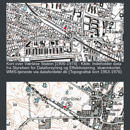
Kort over Værløse Station [1906-1974] - Kilde: Indeholder data
fra Styrelsen for Dataforsyning og Effektivisering, skærmkortet,
WMS-tjeneste via datafordeler.dk (Topografisk kort 1953-1976)