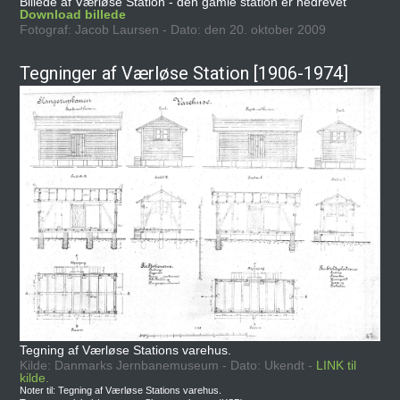
Billede af Værløse Station - den gamle station er nedrevet
Download billede
Fotograf: Jacob Laursen - Dato: den 20. oktober 2009
Tegninger af Værløse Station [1906-1974]
Tegning af Værløse Stations varehus.
Kilde: Danmarks Jernbanemuseum - Dato: Ukendt -
LINK til
kilde.
Noter til: Tegning af Værløse Stations varehus.