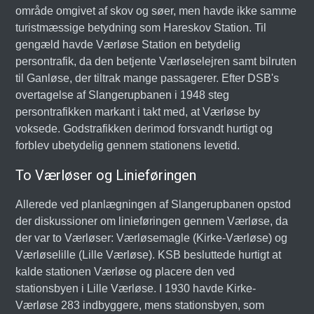
område omgivet af skov og søer, men havde ikke samme
turistmæssige betydning som Hareskov Station. Til
gengæld havde Værløse Station en betydelig
persontrafik, da den betjente Værløselejren samt bilruten
til Ganløse, der tiltrak mange passagerer. Efter DSB's
overtagelse af Slangerupbanen i 1948 steg
persontrafikken markant i takt med, at Værløse by
voksede. Godstrafikken derimod forsvandt hurtigt og
forblev ubetydelig gennem stationens levetid.
To Værløser og Linieføringen
Allerede ved planlægningen af Slangerupbanen opstod
der diskussioner om linieføringen gennem Værløse, da
der var to Værløser: Værløsemagle (Kirke-Værløse) og
Værløselille (Lille Værløse). KSB besluttede hurtigt at
kalde stationen Værløse og placere den ved
stationsbyen i Lille Værløse. I 1930 havde Kirke-
Værløse 283 indbyggere, mens stationsbyen, som