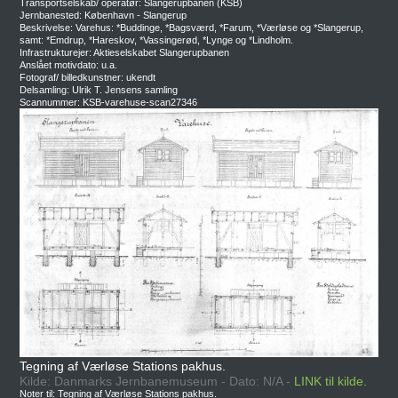
Transportselskab/ operatør: Slangerupbanen (KSB)
Jernbanested: København - Slangerup
Beskrivelse: Varehus: *Buddinge, *Bagsværd, *Farum, *Værløse og *Slangerup,
samt: *Emdrup, *Hareskov, *Vassingerød, *Lynge og *Lindholm.
Infrastrukturejer: Aktieselskabet Slangerupbanen
Anslået motivdato: u.a.
Fotograf/ billedkunstner: ukendt
Delsamling: Ulrik T. Jensens samling
Scannummer: KSB-varehuse-scan27346
Tegning af Værløse Stations pakhus.
Kilde: Danmarks Jernbanemuseum - Dato: N/A -
LINK til kilde.
Noter til: Tegning af Værløse Stations pakhus.