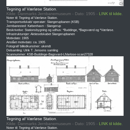
Tegning af Værløse Station.
Kilde: Danmarks Jernbanemuseum - Dato: 1905 -
LINK til kilde.
Noter til: Tegning af Værløse Station.
Transportselskab/ operatør: Slangerupbanen (KSB)
Jernbanested: København - Slangerup
Beskrivelse: Stationsbygning og udhus: *Buddinge, *Bagsværd og *Værløse.
Infrastrukturejer: Aktieselskabet Slangerupbanen
Motivdato: 1905
Anslået motivdato: ca. 1905
Fotograf/ billedkunstner: ukendt
Delsamling: Ulrik T. Jensens samling
Scannummer: KSB-Buddinge-Bagsvard-LlVarlose-scan27328
Tegning af Værløse Station.
Kilde: Danmarks Jernbanemuseum - Dato: 1905 -
LINK til kilde.
Noter til: Tegning af Værløse Station.