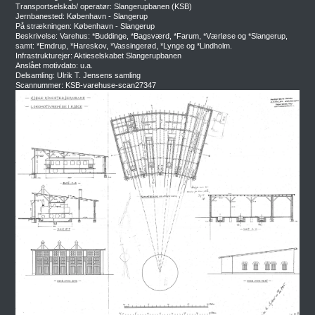
Transportselskab/ operatør: Slangerupbanen (KSB)
Jernbanested: København - Slangerup
På strækningen: København - Slangerup
Beskrivelse: Varehus: *Buddinge, *Bagsværd, *Farum, *Værløse og *Slangerup,
samt: *Emdrup, *Hareskov, *Vassingerød, *Lynge og *Lindholm.
Infrastrukturejer: Aktieselskabet Slangerupbanen
Anslået motivdato: u.a.
Delsamling: Ulrik T. Jensens samling
Scannummer: KSB-varehuse-scan27347