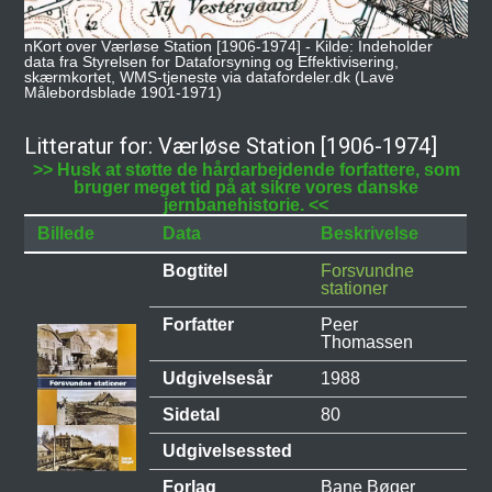
nKort over Værløse Station [1906-1974] - Kilde: Indeholder
data fra Styrelsen for Dataforsyning og Effektivisering,
skærmkortet, WMS-tjeneste via datafordeler.dk (Lave
Målebordsblade 1901-1971)
Litteratur for: Værløse Station [1906-1974]
>> Husk at støtte de hårdarbejdende forfattere, som
bruger meget tid på at sikre vores danske
jernbanehistorie. <<
Billede
Data
Beskrivelse
Bogtitel
Forsvundne
stationer
Forfatter
Peer
Thomassen
Udgivelsesår
1988
Sidetal
80
Udgivelsessted
Forlag
Bane Bøger