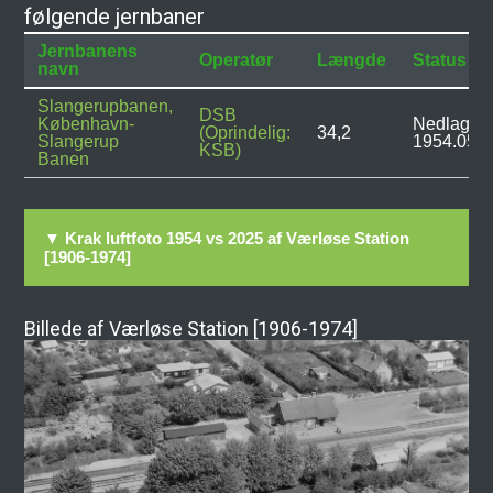
følgende jernbaner
Jernbanens
Operatør
Længde
Status
navn
Slangerupbanen,
DSB
København-
Nedlagt:
(Oprindelig:
34,2
Slangerup
1954.05.1
KSB)
Banen
▼ Krak luftfoto 1954 vs 2025 af Værløse Station
[1906-1974]
Billede af Værløse Station [1906-1974]