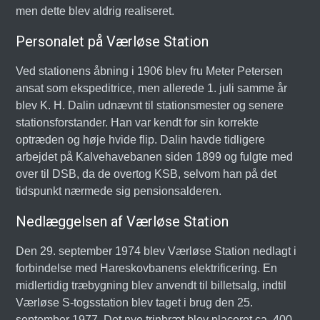
men dette blev aldrig realiseret.
Personalet på Værløse Station
Ved stationens åbning i 1906 blev fru Meter Petersen
ansat som ekspeditrice, men allerede 1. juli samme år
blev K. H. Dalin udnævnt til stationsmester og senere
stationsforstander. Han var kendt for sin korrekte
optræden og høje hvide flip. Dalin havde tidligere
arbejdet på Kalvehavebanen siden 1899 og fulgte med
over til DSB, da de overtog KSB, selvom han på det
tidspunkt nærmede sig pensionsalderen.
Nedlæggelsen af Værløse Station
Den 29. september 1974 blev Værløse Station nedlagt i
forbindelse med Hareskovbanens elektrificering. En
midlertidig træbygning blev anvendt til billetsalg, indtil
Værløse S-togsstation blev taget i brug den 25.
september 1977. Det nye trinbræt blev placeret ca. 400