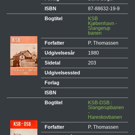
ISBN
87-88632-19-9
Bogtitel
KSB
Kjøbenhavn -
Slangerup
banen
Forfatter
P. Thomassen
Udgivelsesår
1980
Sidetal
203
Udgivelsessted
Forlag
ISBN
Bogtitel
KSB-DSB :
Slangerupbanen
-
Hareskovbanen
Forfatter
P. Thomassen