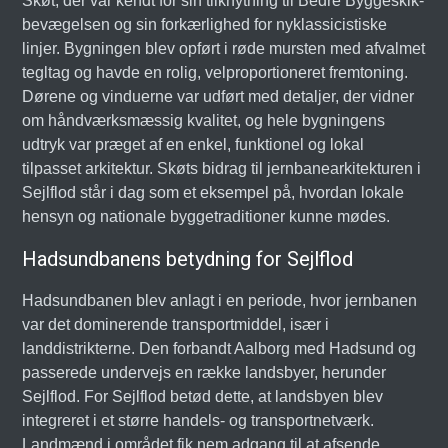
Skøt, der var kendt for sin tilknytning til Bedre Byggeskik-
bevægelsen og sin forkærlighed for nyklassicistiske
linjer. Bygningen blev opført i røde mursten med afvalmet
tegltag og havde en rolig, velproportioneret fremtoning.
Dørene og vinduerne var udført med detaljer, der vidner
om håndværksmæssig kvalitet, og hele bygningens
udtryk var præget af en enkel, funktionel og lokal
tilpasset arkitektur. Skøts bidrag til jernbanearkitekturen i
Sejlflod står i dag som et eksempel på, hvordan lokale
hensyn og nationale byggetraditioner kunne mødes.
Hadsundbanens betydning for Sejlflod
Hadsundbanen blev anlagt i en periode, hvor jernbanen
var det dominerende transportmiddel, især i
landdistrikterne. Den forbandt Aalborg med Hadsund og
passerede undervejs en række landsbyer, herunder
Sejlflod. For Sejlflod betød dette, at landsbyen blev
integreret i et større handels- og transportnetværk.
Landmænd i området fik nem adgang til at afsende