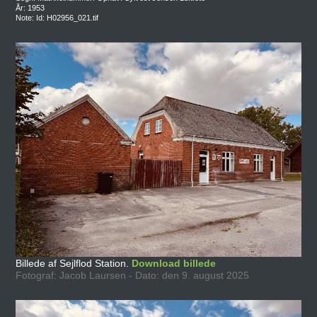
År: 1953
Note: Id: H02956_021.tif
Billede af Sejlflod Station.
Download billede
Fotograf: Jacob Laursen - Dato: den 9. august 2025