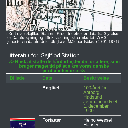
nKort over Sejlflod Station - Kilde: Indeholder data fra Styrelsen
for Dataforsyning og Effektivisering, skærmkortet, WMS-
tjeneste via datafordeler.dk (Lave Målebordsblade 1901-1971)
Litteratur for: Sejlflod Station
>> Husk at støtte de hårdarbejdende forfattere, som
bruger meget tid på at sikre vores danske
jernbanehistorie. <<
Billede
Data
Beskrivelse
Bogtitel
100-året for
Aalborg-
Hadsund
Jernbane indviet
1. december
1900
Forfatter
Heino Wessel
Hansen