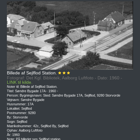
Billede af Sejlflod Station.
Fotograf: Det Kgl. Bibliotek, Aalborg Luftfoto - Dato: 1960 -
LINK til kilde.
Noter til: Billede af Sejlflod Station.
Titel: Søndre Bygade 17A - 1960 -
Person: Bygningsnavn: Sted: Søndre Bygade 17A, Sejlflod, 9280 Storvorde
Vejnavn: Søndre Bygade
Husnummer: 17A
Lokalitet: Sejlflod
Postnummer: 9280
By: Storvorde
Sogn: Sejlflod
Matrikelnummer: 42c, Sejlflod By, Sejlflod
Ophav: Aalborg Luftfoto
År: 1960
Note: På billedet ses Sejlflod station