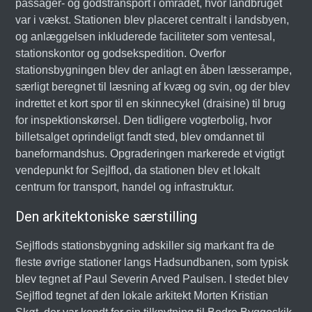
passager- og godstransport i området, hvor landbruget
var i vækst. Stationen blev placeret centralt i landsbyen,
og anlæggelsen inkluderede faciliteter som ventesal,
stationskontor og godsekspedition. Overfor
stationsbygningen blev der anlagt en åben læsserampe,
særligt beregnet til læsning af kvæg og svin, og der blev
indrettet et kort spor til en skinnecykel (draisine) til brug
for inspektionskørsel. Den tidligere vogterbolig, hvor
billetsalget oprindeligt fandt sted, blev omdannet til
baneformandshus. Opgraderingen markerede et vigtigt
vendepunkt for Sejlflod, da stationen blev et lokalt
centrum for transport, handel og infrastruktur.
Den arkitektoniske særstilling
Sejlflods stationsbygning adskiller sig markant fra de
fleste øvrige stationer langs Hadsundbanen, som typisk
blev tegnet af Paul Severin Arved Paulsen. I stedet blev
Sejlflod tegnet af den lokale arkitekt Morten Kristian