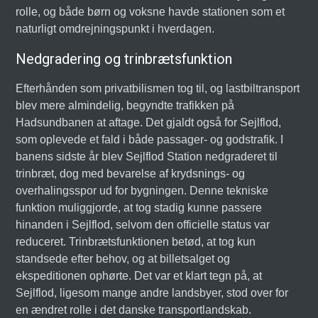
rolle, og både børn og voksne havde stationen som et
naturligt omdrejningspunkt i hverdagen.
Nedgradering og trinbrætsfunktion
Efterhånden som privatbilismen tog til, og lastbiltransport
blev mere almindelig, begyndte trafikken på
Hadsundbanen at aftage. Det gjaldt også for Sejlflod,
som oplevede et fald i både passager- og godstrafik. I
banens sidste år blev Sejlflod Station nedgraderet til
trinbræt, dog med bevarelse af krydsnings- og
overhalingsspor ud for bygningen. Denne tekniske
funktion muliggjorde, at tog stadig kunne passere
hinanden i Sejlflod, selvom den officielle status var
reduceret. Trinbrætsfunktionen betød, at tog kun
standsede efter behov, og at billetsalget og
ekspeditionen ophørte. Det var et klart tegn på, at
Sejlflod, ligesom mange andre landsbyer, stod over for
en ændret rolle i det danske transportlandskab.