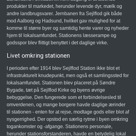
produkter til markedet, herunder levende dyr, mælk og
andre landbrugsvarer. Jernbanen fra Sejlflod gik både
mod Aalborg og Hadsund, hvilket gav mulighed for at
komme til større byer og samtidig hente varer og nyheder
hjem til lokalsamfundet. Stationens læsserampe og
godsspor blev flittigt benyttet i det daglige virke.
Livet omkring stationen
I perioden efter 1914 blev Sejlflod Station ikke blot et
infrastrukturelt knudepunkt, men også et samlingssted for
lokalsamfundet. Stationen blev placeret på Søndre
Bygade, tæt på Sejlflod Kirke og byens øvrige
bebyggelse. Den fungerede som et forbindelsesled til
omverdenen, og mange borgere havde daglige ærinder
til stationen - enten for at rejse, modtage gods eller blot af
nysgerrighed. Der opstod en særlig rytme i byen omkring
togankomster og -afgange. Stationens personale,
herunder stationsforstanderen, havde en betydelig lokal