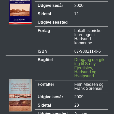
Udgivelsesår
2000
Sidetal
71
Udgivelsessted
Forlag
Lokalhistoriske
foreninger i
Hadsund
kommune
ISBN
87-988211-0-5
Bogtitel
Dengang der gik
tog til Sæby,
Fjerritslev,
Hadsund og
Hvalpsund
Forfatter
Finn Madsen og
Frank Sørensen
Udgivelsesår
2009
Sidetal
23
Udgivelsessted
Aalborg