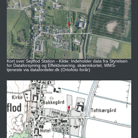
Kort over Sejlflod Station - Kilde: Indeholder data fra Styrelsen
for Dataforsyning og Effektivisering, skærmkortet, WMS-
tjeneste via datafordeler.dk (Ortofoto forår)