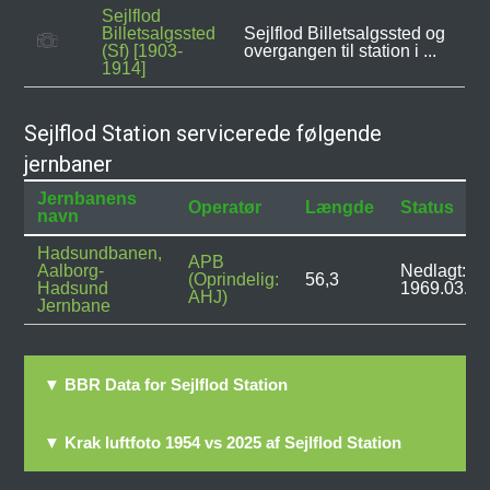
Sejlflod
Billetsalgssted
Sejlflod Billetsalgssted og
(Sf) [1903-
overgangen til station i ...
1914]
Sejlflod Station servicerede følgende
jernbaner
Jernbanens
Operatør
Længde
Status
navn
Hadsundbanen,
APB
Aalborg-
Nedlagt:
(Oprindelig:
56,3
Hadsund
1969.03.31
AHJ)
Jernbane
▼ BBR Data for Sejlflod Station
▼ Krak luftfoto 1954 vs 2025 af Sejlflod Station