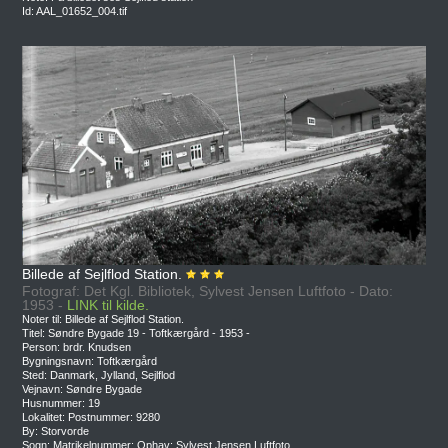
Id: AAL_01652_004.tif
Billede af Sejlflod Station.
Fotograf: Det Kgl. Bibliotek, Sylvest Jensen Luftfoto - Dato:
1953 -
LINK til kilde.
Noter til: Billede af Sejlflod Station.
Titel: Søndre Bygade 19 - Toftkærgård - 1953 -
Person: brdr. Knudsen
Bygningsnavn: Toftkærgård
Sted: Danmark, Jylland, Sejlflod
Vejnavn: Søndre Bygade
Husnummer: 19
Lokalitet: Postnummer: 9280
By: Storvorde
Sogn: Matrikelnummer: Ophav: Sylvest Jensen Luftfoto