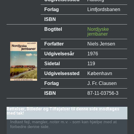
Forlag
Limfjordsbanen
ISBN
Bogtitel
Nordjyske
jernbaner
Forfatter
Niels Jensen
Udgivelsesår
1976
Sidetal
119
Udgivelsessted
København
Forlag
J. Fr. Clausen
ISBN
87-11-03756-3
Rettelser, Billeder og Tilføjelser til denne side modtages
med tak!