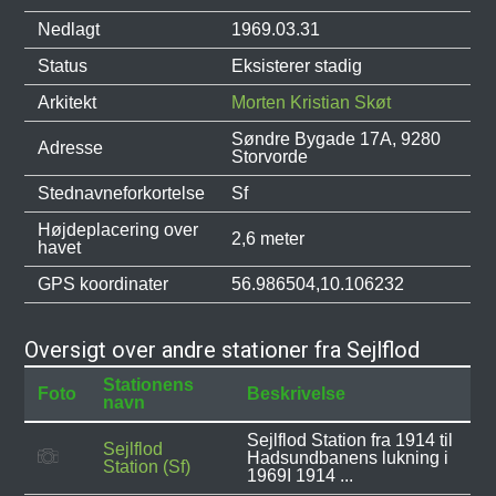
Nedlagt
1969.03.31
Status
Eksisterer stadig
Arkitekt
Morten Kristian Skøt
Søndre Bygade 17A, 9280
Adresse
Storvorde
Stednavneforkortelse
Sf
Højdeplacering over
2,6 meter
havet
GPS koordinater
56.986504,10.106232
Oversigt over andre stationer fra Sejlflod
Stationens
Foto
Beskrivelse
navn
Sejlflod Station fra 1914 til
Sejlflod
Hadsundbanens lukning i
Station (Sf)
1969I 1914 ...